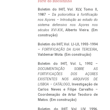
Forte do Biscoitinho
Boletim do IHIT, Vol. XLV, Tomo II,
1987 –
Da poliorcética à fortificação
nos Açores – Introdução ao estudo do
sistema defensivo nos Açores nos
séculos XVI-XIX
, Alberto Vieira. (Em
construção)
Boletim do IHIT, Vol. LI-LII, 1993-1994
–
FORTIFICAÇÃO DA ILHA TERCEIRA
,
Valdemar Mota. (Em construção)
Boletim do IHIT, Vol. L, 1992 –
DOCUMENTAÇÃO SOBRE AS
FORTIFICAÇÕES DOS AÇORES
EXISTENTES NOS ARQUIVOS DE
LISBOA – CATÁLOGO
, Investigação de
Carlos Neves e Filipe Carvalho –
Coordenação de Artur Teodoro de
Matos. (Em construção)
Boletim do IHIT, Vol. LIV, 1996,