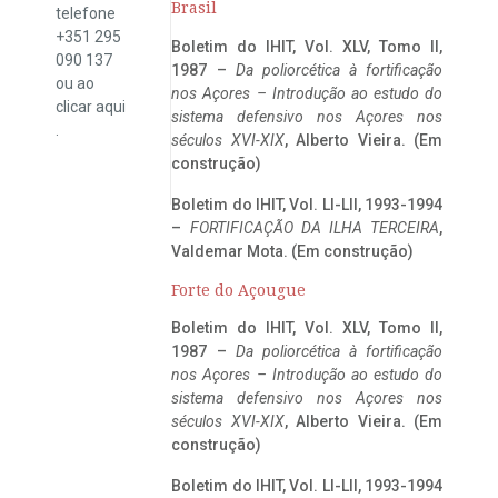
Brasil
telefone
+351 295
Boletim do IHIT, Vol. XLV, Tomo II,
090 137
1987 –
Da poliorcética à fortificação
ou ao
nos Açores – Introdução ao estudo do
clicar
aqui
sistema defensivo nos Açores nos
.
séculos XVI-XIX
, Alberto Vieira. (Em
construção)
Boletim do IHIT, Vol. LI-LII, 1993-1994
–
FORTIFICAÇÃO DA ILHA TERCEIRA
,
Valdemar Mota. (Em construção)
Forte do Açougue
Boletim do IHIT, Vol. XLV, Tomo II,
1987 –
Da poliorcética à fortificação
nos Açores – Introdução ao estudo do
sistema defensivo nos Açores nos
séculos XVI-XIX
, Alberto Vieira. (Em
construção)
Boletim do IHIT, Vol. LI-LII, 1993-1994