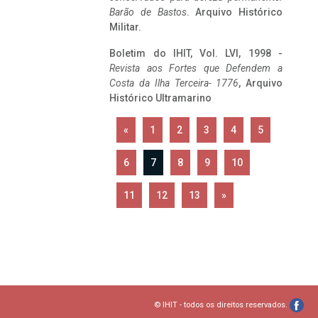
Barão de Bastos
. Arquivo Histórico
Militar.
Boletim do IHIT, Vol. LVI, 1998 -
Revista aos Fortes que Defendem a
Costa da Ilha Terceira- 1776
, Arquivo
Histórico Ultramarino
«
1
2
3
4
5
6
7
8
9
10
11
12
13
»
© IHIT - todos os direitos reservados.