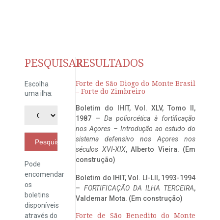
PESQUISAR
RESULTADOS
Forte de São Diogo do Monte Brasil
Escolha
– Forte do Zimbreiro
uma ilha:
Boletim do IHIT, Vol. XLV, Tomo II,
1987 –
Da poliorcética à fortificação
nos Açores – Introdução ao estudo do
sistema defensivo nos Açores nos
Pesquisar
séculos XVI-XIX
, Alberto Vieira. (Em
construção)
Pode
encomendar
Boletim do IHIT, Vol. LI-LII, 1993-1994
os
–
FORTIFICAÇÃO DA ILHA TERCEIRA
,
boletins
Valdemar Mota. (Em construção)
disponíveis
através do
Forte de São Benedito do Monte