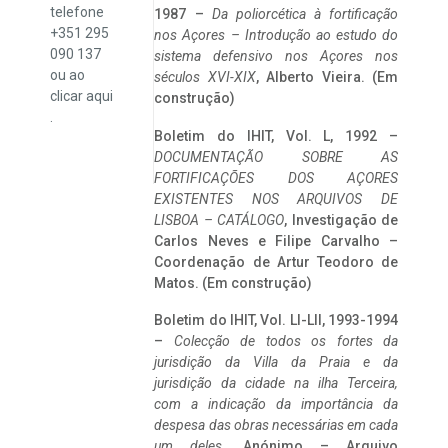
telefone
1987 –
Da poliorcética à fortificação
+351 295
nos Açores – Introdução ao estudo do
090 137
sistema defensivo nos Açores nos
ou ao
séculos XVI-XIX
, Alberto Vieira. (Em
clicar
aqui
construção)
.
Boletim do IHIT, Vol. L, 1992 –
DOCUMENTAÇÃO SOBRE AS
FORTIFICAÇÕES DOS AÇORES
EXISTENTES NOS ARQUIVOS DE
LISBOA – CATÁLOGO
, Investigação de
Carlos Neves e Filipe Carvalho –
Coordenação de Artur Teodoro de
Matos. (Em construção)
Boletim do IHIT, Vol. LI-LII, 1993-1994
–
Colecção de todos os fortes da
jurisdição da Villa da Praia e da
jurisdição da cidade na ilha Terceira,
com a indicação da importância da
despesa das obras necessárias em cada
um deles
. Anónimo – Arquivo