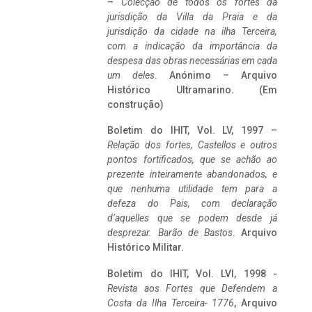
–
Colecção de todos os fortes da
jurisdição da Villa da Praia e da
jurisdição da cidade na ilha Terceira,
com a indicação da importância da
despesa das obras necessárias em cada
um deles
. Anónimo – Arquivo
Histórico Ultramarino. (Em
construção)
Boletim do IHIT, Vol. LV, 1997 –
Relação dos fortes, Castellos e outros
pontos fortificados, que se achão ao
prezente inteiramente abandonados, e
que nenhuma utilidade tem para a
defeza do Pais, com declaração
d’aquelles que se podem desde já
desprezar. Barão de Bastos
. Arquivo
Histórico Militar.
Boletim do IHIT, Vol. LVI, 1998 -
Revista aos Fortes que Defendem a
Costa da Ilha Terceira- 1776
, Arquivo