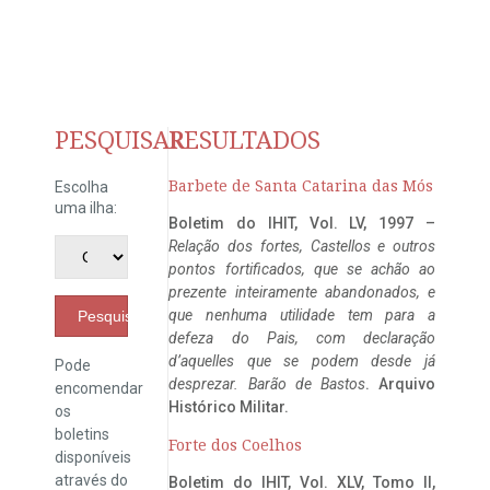
PESQUISAR
RESULTADOS
Barbete de Santa Catarina das Mós
Escolha
uma ilha:
Boletim do IHIT, Vol. LV, 1997 –
Relação dos fortes, Castellos e outros
pontos fortificados, que se achão ao
prezente inteiramente abandonados, e
que nenhuma utilidade tem para a
Pesquisar
defeza do Pais, com declaração
d’aquelles que se podem desde já
Pode
desprezar. Barão de Bastos
. Arquivo
encomendar
Histórico Militar.
os
boletins
Forte dos Coelhos
disponíveis
através do
Boletim do IHIT, Vol. XLV, Tomo II,