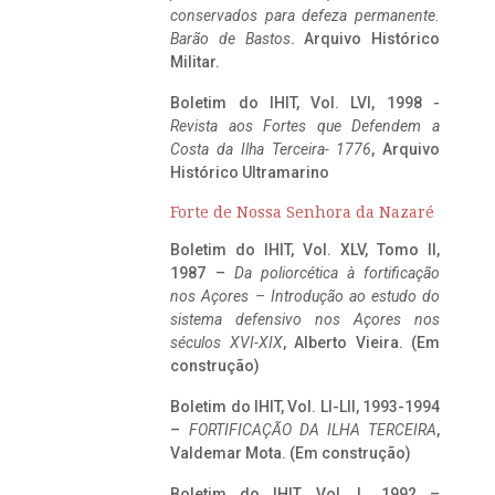
conservados para defeza permanente.
Barão de Bastos
. Arquivo Histórico
Militar.
Boletim do IHIT, Vol. LVI, 1998 -
Revista aos Fortes que Defendem a
Costa da Ilha Terceira- 1776
, Arquivo
Histórico Ultramarino
Forte de Nossa Senhora da Nazaré
Boletim do IHIT, Vol. XLV, Tomo II,
1987 –
Da poliorcética à fortificação
nos Açores – Introdução ao estudo do
sistema defensivo nos Açores nos
séculos XVI-XIX
, Alberto Vieira. (Em
construção)
Boletim do IHIT, Vol. LI-LII, 1993-1994
–
FORTIFICAÇÃO DA ILHA TERCEIRA
,
Valdemar Mota. (Em construção)
Boletim do IHIT, Vol. L, 1992 –