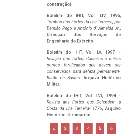
construção)
Boletim do IHIT, Vol. LIV, 1996,
Tombos dos Fortes da Ilha Terceira,
por
Damião Pego e António d’ Almeida Jr
.,
Direcção dos Serviços de
Engenharia do Exército.
Boletim do IHIT, Vol. LV, 1997 –
Relação dos fortes, Castellos e outros
pontos fortificados que devem ser
conservados para defeza permanente.
Barão de Bastos
. Arquivo Histórico
Militar.
Boletim do IHIT, Vol. LVI, 1998 -
Revista aos Fortes que Defendem a
Costa da Ilha Terceira- 1776
, Arquivo
Histórico Ultramarino
«
2
3
4
5
6