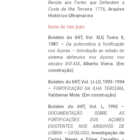
Revista aos Fortes que Defendem a
Costa da Ilha Terceira- 1776
, Arquivo
Histórico Ultramarino
Forte de São João
Boletim do IHIT, Vol. XLV, Tomo II,
1987 –
Da poliorcética à fortificação
nos Açores – Introdução ao estudo do
sistema defensivo nos Açores nos
séculos XVI-XIX
, Alberto Vieira. (Em
construção)
Boletim do IHIT, Vol. LI-LII, 1993-1994
–
FORTIFICAÇÃO DA ILHA TERCEIRA
,
Valdemar Mota. (Em construção)
Boletim do IHIT, Vol. L, 1992 –
DOCUMENTAÇÃO SOBRE AS
FORTIFICAÇÕES DOS AÇORES
EXISTENTES NOS ARQUIVOS DE
LISBOA – CATÁLOGO
, Investigação de
Carlos Neves e Filipe Carvalho –