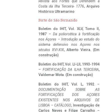
Revista aos Fortes que Defendem a
Costa da Ilha Terceira- 1776
, Arquivo
Histórico Ultramarino
Forte de São Fernando
Boletim do IHIT, Vol. XLV, Tomo II,
1987 –
Da poliorcética à fortificação
nos Açores – Introdução ao estudo do
sistema defensivo nos Açores nos
séculos XVI-XIX
, Alberto Vieira. (Em
construção)
Boletim do IHIT, Vol. LI-LII, 1993-1994
–
FORTIFICAÇÃO DA ILHA TERCEIRA
,
Valdemar Mota. (Em construção)
Boletim do IHIT, Vol. L, 1992 –
DOCUMENTAÇÃO SOBRE AS
FORTIFICAÇÕES DOS AÇORES
EXISTENTES NOS ARQUIVOS DE
LISBOA – CATÁLOGO
, Investigação de
Carlos Neves e Filipe Carvalho –