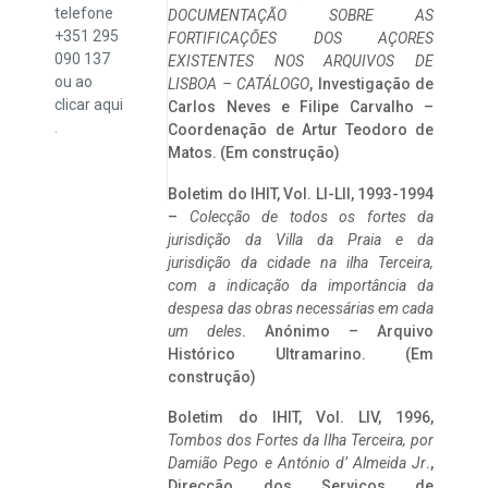
telefone
DOCUMENTAÇÃO SOBRE AS
+351 295
FORTIFICAÇÕES DOS AÇORES
090 137
EXISTENTES NOS ARQUIVOS DE
ou ao
LISBOA – CATÁLOGO
, Investigação de
clicar
aqui
Carlos Neves e Filipe Carvalho –
.
Coordenação de Artur Teodoro de
Matos. (Em construção)
Boletim do IHIT, Vol. LI-LII, 1993-1994
–
Colecção de todos os fortes da
jurisdição da Villa da Praia e da
jurisdição da cidade na ilha Terceira,
com a indicação da importância da
despesa das obras necessárias em cada
um deles
. Anónimo – Arquivo
Histórico Ultramarino. (Em
construção)
Boletim do IHIT, Vol. LIV, 1996,
Tombos dos Fortes da Ilha Terceira,
por
Damião Pego e António d’ Almeida Jr
.,
Direcção dos Serviços de