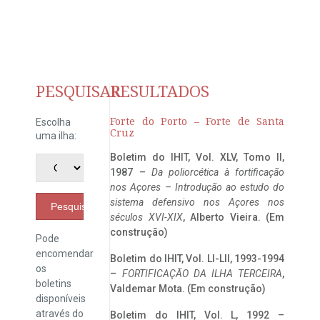
PESQUISAR
RESULTADOS
Forte do Porto – Forte de Santa
Escolha
Cruz
uma ilha:
Boletim do IHIT, Vol. XLV, Tomo II,
1987 –
Da poliorcética à fortificação
nos Açores – Introdução ao estudo do
sistema defensivo nos Açores nos
Pesquisar
séculos XVI-XIX
, Alberto Vieira. (Em
construção)
Pode
encomendar
Boletim do IHIT, Vol. LI-LII, 1993-1994
os
–
FORTIFICAÇÃO DA ILHA TERCEIRA
,
boletins
Valdemar Mota. (Em construção)
disponíveis
através do
Boletim do IHIT, Vol. L, 1992 –