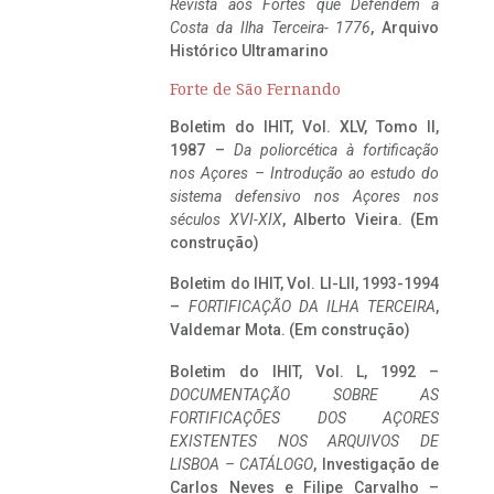
Revista aos Fortes que Defendem a
Costa da Ilha Terceira- 1776
, Arquivo
Histórico Ultramarino
Forte de São Fernando
Boletim do IHIT, Vol. XLV, Tomo II,
1987 –
Da poliorcética à fortificação
nos Açores – Introdução ao estudo do
sistema defensivo nos Açores nos
séculos XVI-XIX
, Alberto Vieira. (Em
construção)
Boletim do IHIT, Vol. LI-LII, 1993-1994
–
FORTIFICAÇÃO DA ILHA TERCEIRA
,
Valdemar Mota. (Em construção)
Boletim do IHIT, Vol. L, 1992 –
DOCUMENTAÇÃO SOBRE AS
FORTIFICAÇÕES DOS AÇORES
EXISTENTES NOS ARQUIVOS DE
LISBOA – CATÁLOGO
, Investigação de
Carlos Neves e Filipe Carvalho –