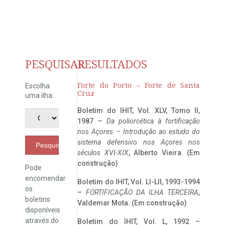
PESQUISAR
RESULTADOS
Forte do Porto – Forte de Santa
Escolha
Cruz
uma ilha:
Boletim do IHIT, Vol. XLV, Tomo II,
1987 –
Da poliorcética à fortificação
nos Açores – Introdução ao estudo do
sistema defensivo nos Açores nos
Pesquisar
séculos XVI-XIX
, Alberto Vieira. (Em
construção)
Pode
encomendar
Boletim do IHIT, Vol. LI-LII, 1993-1994
os
–
FORTIFICAÇÃO DA ILHA TERCEIRA
,
boletins
Valdemar Mota. (Em construção)
disponíveis
através do
Boletim do IHIT, Vol. L, 1992 –