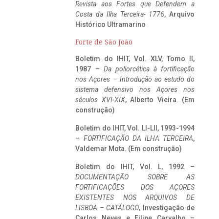
Revista aos Fortes que Defendem a
Costa da Ilha Terceira- 1776
, Arquivo
Histórico Ultramarino
Forte de São João
Boletim do IHIT, Vol. XLV, Tomo II,
1987 –
Da poliorcética à fortificação
nos Açores – Introdução ao estudo do
sistema defensivo nos Açores nos
séculos XVI-XIX
, Alberto Vieira. (Em
construção)
Boletim do IHIT, Vol. LI-LII, 1993-1994
–
FORTIFICAÇÃO DA ILHA TERCEIRA
,
Valdemar Mota. (Em construção)
Boletim do IHIT, Vol. L, 1992 –
DOCUMENTAÇÃO SOBRE AS
FORTIFICAÇÕES DOS AÇORES
EXISTENTES NOS ARQUIVOS DE
LISBOA – CATÁLOGO
, Investigação de
Carlos Neves e Filipe Carvalho –