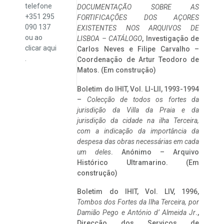
telefone
DOCUMENTAÇÃO SOBRE AS
+351 295
FORTIFICAÇÕES DOS AÇORES
090 137
EXISTENTES NOS ARQUIVOS DE
ou ao
LISBOA – CATÁLOGO
, Investigação de
clicar
aqui
Carlos Neves e Filipe Carvalho –
.
Coordenação de Artur Teodoro de
Matos. (Em construção)
Boletim do IHIT, Vol. LI-LII, 1993-1994
–
Colecção de todos os fortes da
jurisdição da Villa da Praia e da
jurisdição da cidade na ilha Terceira,
com a indicação da importância da
despesa das obras necessárias em cada
um deles
. Anónimo – Arquivo
Histórico Ultramarino. (Em
construção)
Boletim do IHIT, Vol. LIV, 1996,
Tombos dos Fortes da Ilha Terceira,
por
Damião Pego e António d’ Almeida Jr
.,
Direcção dos Serviços de