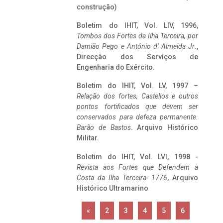
construção)
Boletim do IHIT, Vol. LIV, 1996,
Tombos dos Fortes da Ilha Terceira,
por
Damião Pego e António d’ Almeida Jr
.,
Direcção dos Serviços de
Engenharia do Exército.
Boletim do IHIT, Vol. LV, 1997 –
Relação dos fortes, Castellos e outros
pontos fortificados que devem ser
conservados para defeza permanente.
Barão de Bastos
. Arquivo Histórico
Militar.
Boletim do IHIT, Vol. LVI, 1998 -
Revista aos Fortes que Defendem a
Costa da Ilha Terceira- 1776
, Arquivo
Histórico Ultramarino
«
2
3
4
5
6