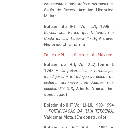
conservados para defeza permanente.
Barão de Bastos
. Arquivo Histórico
Militar.
Boletim do IHIT, Vol. LVI, 1998 -
Revista aos Fortes que Defendem a
Costa da Ilha Terceira- 1776
, Arquivo
Histórico Ultramarino
Forte de Nossa Senhora da Nazaré
Boletim do IHIT, Vol. XLV, Tomo II,
1987 –
Da poliorcética à fortificação
nos Açores – Introdução ao estudo do
sistema defensivo nos Açores nos
séculos XVI-XIX
, Alberto Vieira. (Em
construção)
Boletim do IHIT, Vol. LI-LII, 1993-1994
–
FORTIFICAÇÃO DA ILHA TERCEIRA
,
Valdemar Mota. (Em construção)
Boletim do IHIT, Vol. L, 1992 –