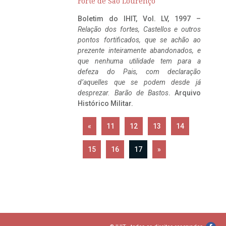
Forte de São Lourenço
Boletim do IHIT, Vol. LV, 1997 –
Relação dos fortes, Castellos e outros
pontos fortificados, que se achão ao
prezente inteiramente abandonados, e
que nenhuma utilidade tem para a
defeza do Pais, com declaração
d’aquelles que se podem desde já
desprezar. Barão de Bastos
. Arquivo
Histórico Militar.
«
11
12
13
14
15
16
17
»