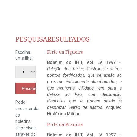
PESQUISAR
RESULTADOS
Forte da Figueira
Escolha
uma ilha:
Boletim do IHIT, Vol. LV, 1997 –
Relação dos fortes, Castellos e outros
pontos fortificados, que se achão ao
prezente inteiramente abandonados, e
que nenhuma utilidade tem para a
Pesquisar
defeza do Pais, com declaração
d’aquelles que se podem desde já
Pode
desprezar. Barão de Bastos
. Arquivo
encomendar
Histórico Militar.
os
boletins
Forte da Prainha
disponíveis
através do
Boletim do IHIT, Vol. LV, 1997 –