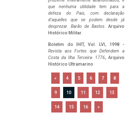
prezente inteiramente abandonados, e
que nenhuma utilidade tem para a
defeza do Pais, com declaração
d’aquelles que se podem desde já
desprezar. Barão de Bastos
. Arquivo
Histórico Militar.
Boletim do IHIT, Vol. LVI, 1998 -
Revista aos Fortes que Defendem a
Costa da Ilha Terceira- 1776
, Arquivo
Histórico Ultramarino
«
4
5
6
7
8
9
10
11
12
13
14
15
16
»