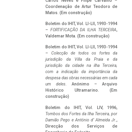
Carlos Neves e Filipe Carvalho –
Coordenação de Artur Teodoro de
Matos. (Em construção)
Boletim do IHIT, Vol. LI-LII, 1993-1994
–
FORTIFICAÇÃO DA ILHA TERCEIRA
,
Valdemar Mota. (Em construção)
Boletim do IHIT, Vol. LI-LII, 1993-1994
–
Colecção de todos os fortes da
jurisdição da Villa da Praia e da
jurisdição da cidade na ilha Terceira,
com a indicação da importância da
despesa das obras necessárias em cada
um deles
. Anónimo – Arquivo
Histórico Ultramarino. (Em
construção)
Boletim do IHIT, Vol. LIV, 1996,
Tombos dos Fortes da Ilha Terceira,
por
Damião Pego e António d’ Almeida Jr
.,
Direcção dos Serviços de