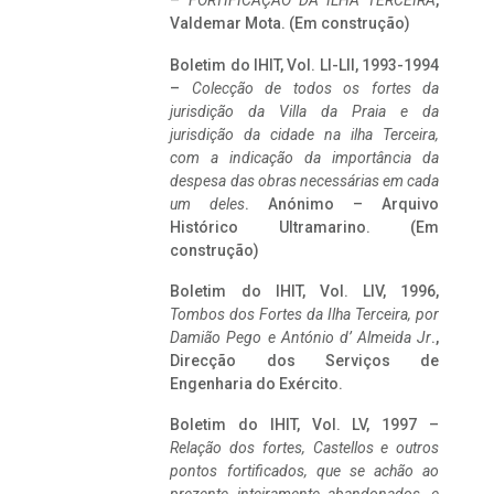
–
FORTIFICAÇÃO DA ILHA TERCEIRA
,
Valdemar Mota. (Em construção)
Boletim do IHIT, Vol. LI-LII, 1993-1994
–
Colecção de todos os fortes da
jurisdição da Villa da Praia e da
jurisdição da cidade na ilha Terceira,
com a indicação da importância da
despesa das obras necessárias em cada
um deles
. Anónimo – Arquivo
Histórico Ultramarino. (Em
construção)
Boletim do IHIT, Vol. LIV, 1996,
Tombos dos Fortes da Ilha Terceira,
por
Damião Pego e António d’ Almeida Jr
.,
Direcção dos Serviços de
Engenharia do Exército.
Boletim do IHIT, Vol. LV, 1997 –
Relação dos fortes, Castellos e outros
pontos fortificados, que se achão ao