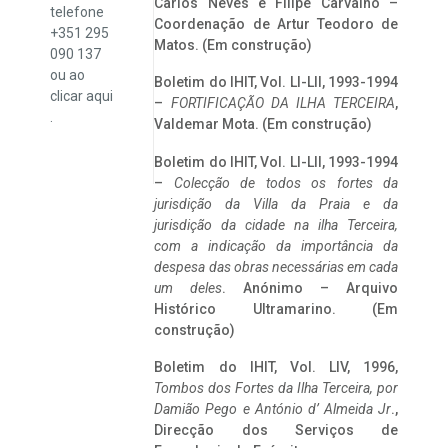
Carlos Neves e Filipe Carvalho –
telefone
Coordenação de Artur Teodoro de
+351 295
Matos. (Em construção)
090 137
ou ao
Boletim do IHIT, Vol. LI-LII, 1993-1994
clicar
aqui
–
FORTIFICAÇÃO DA ILHA TERCEIRA
,
.
Valdemar Mota. (Em construção)
Boletim do IHIT, Vol. LI-LII, 1993-1994
–
Colecção de todos os fortes da
jurisdição da Villa da Praia e da
jurisdição da cidade na ilha Terceira,
com a indicação da importância da
despesa das obras necessárias em cada
um deles
. Anónimo – Arquivo
Histórico Ultramarino. (Em
construção)
Boletim do IHIT, Vol. LIV, 1996,
Tombos dos Fortes da Ilha Terceira,
por
Damião Pego e António d’ Almeida Jr
.,
Direcção dos Serviços de