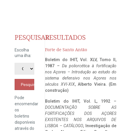
PESQUISAR
RESULTADOS
Forte de Santo Antão
Escolha
uma ilha:
Boletim do IHIT, Vol. XLV, Tomo II,
1987 –
Da poliorcética à fortificação
nos Açores – Introdução ao estudo do
sistema defensivo nos Açores nos
séculos XVI-XIX
, Alberto Vieira. (Em
Pesquisar
construção)
Pode
Boletim do IHIT, Vol. L, 1992 –
encomendar
DOCUMENTAÇÃO SOBRE AS
os
FORTIFICAÇÕES DOS AÇORES
boletins
EXISTENTES NOS ARQUIVOS DE
disponíveis
LISBOA – CATÁLOGO
, Investigação de
através do