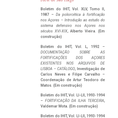
Forte de São Tiago
Boletim do IHIT, Vol. XLV, Tomo II,
1987 –
Da poliorcética à fortificação
nos Açores – Introdução ao estudo do
sistema defensivo nos Açores nos
séculos XVI-XIX
, Alberto Vieira. (Em
construção)
Boletim do IHIT, Vol. L, 1992 –
DOCUMENTAÇÃO SOBRE AS
FORTIFICAÇÕES DOS AÇORES
EXISTENTES NOS ARQUIVOS DE
LISBOA – CATÁLOGO
, Investigação de
Carlos Neves e Filipe Carvalho –
Coordenação de Artur Teodoro de
Matos. (Em construção)
Boletim do IHIT, Vol. LI-LII, 1993-1994
–
FORTIFICAÇÃO DA ILHA TERCEIRA
,
Valdemar Mota. (Em construção)
Boletim do IHIT, Vol. LI-LII, 1993-1994