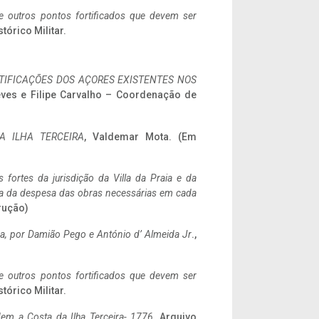
 e outros pontos fortificados que devem ser
stórico Militar.
IFICAÇÕES DOS AÇORES EXISTENTES NOS
eves e Filipe Carvalho – Coordenação de
A ILHA TERCEIRA
, Valdemar Mota. (Em
 fortes da jurisdição da Villa da Praia e da
ncia da despesa das obras necessárias em cada
rução)
a,
por Damião Pego e António d’ Almeida Jr
.,
 e outros pontos fortificados que devem ser
stórico Militar.
em a Costa da Ilha Terceira- 1776
, Arquivo