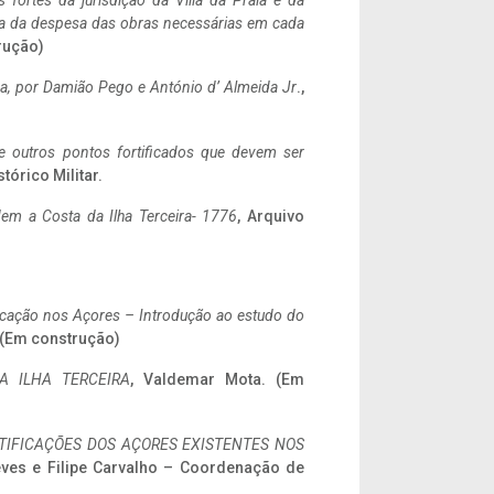
 fortes da jurisdição da Villa da Praia e da
ncia da despesa das obras necessárias em cada
rução)
a,
por Damião Pego e António d’ Almeida Jr
.,
 e outros pontos fortificados que devem ser
stórico Militar.
em a Costa da Ilha Terceira- 1776
, Arquivo
ificação nos Açores – Introdução ao estudo do
. (Em construção)
A ILHA TERCEIRA
, Valdemar Mota. (Em
IFICAÇÕES DOS AÇORES EXISTENTES NOS
eves e Filipe Carvalho – Coordenação de