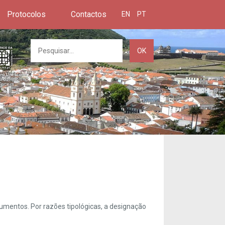
Protocolos
Contactos
EN
PT
OK
umentos. Por razões tipológicas, a designação