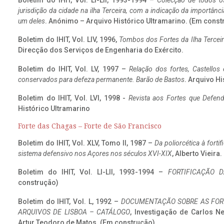
Boletim do IHIT, Vol. LI-LII, 1993-1994 –
Colecção de todos os
jurisdição da cidade na ilha Terceira, com a indicação da importâ
um deles
. Anónimo – Arquivo Histórico Ultramarino. (Em const
Boletim do IHIT, Vol. LIV, 1996,
Tombos dos Fortes da Ilha Terceir
Direcção dos Serviços de Engenharia do Exército.
Boletim do IHIT, Vol. LV, 1997 –
Relação dos fortes, Castellos
conservados para defeza permanente. Barão de Bastos
. Arquivo Hi
Boletim do IHIT, Vol. LVI, 1998 -
Revista aos Fortes que Defend
Histórico Ultramarino
Forte das Chagas – Forte de São Francisco
Boletim do IHIT, Vol. XLV, Tomo II, 1987 –
Da poliorcética à fort
sistema defensivo nos Açores nos séculos XVI-XIX
, Alberto Vieira
Boletim do IHIT, Vol. LI-LII, 1993-1994 –
FORTIFICAÇÃO D
construção)
Boletim do IHIT, Vol. L, 1992 –
DOCUMENTAÇÃO SOBRE AS FORT
ARQUIVOS DE LISBOA – CATÁLOGO
, Investigação de Carlos N
Artur Teodoro de Matos. (Em construção)