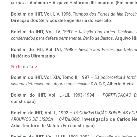
um deles
. Anónimo – Arquivo Histórico Ultramarino. (Em const
Boletim do IHIT, Vol. LIV, 1996,
Tombos dos Fortes da Ilha Terceir
Direcção dos Serviços de Engenharia do Exército.
Boletim do IHIT, Vol. LV, 1997 –
Relação dos fortes, Castellos
conservados para defeza permanente. Barão de Bastos
. Arquivo Hi
Boletim do IHIT, Vol. LVI, 1998 -
Revista aos Fortes que Defend
Histórico Ultramarino
Forte da Luz
Boletim do IHIT, Vol. XLV, Tomo II, 1987 –
Da poliorcética à fort
sistema defensivo nos Açores nos séculos XVI-XIX
, Alberto Vieira
Boletim do IHIT, Vol. LI-LII, 1993-1994 –
FORTIFICAÇÃO D
construção)
Boletim do IHIT, Vol. L, 1992 –
DOCUMENTAÇÃO SOBRE AS FORT
ARQUIVOS DE LISBOA – CATÁLOGO
, Investigação de Carlos N
Artur Teodoro de Matos. (Em construção)