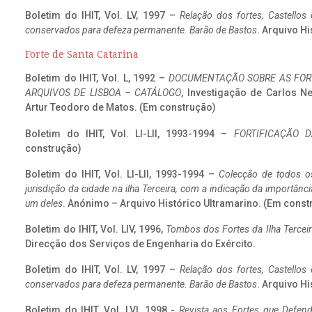
Boletim do IHIT, Vol. LV, 1997 –
Relação dos fortes, Castellos
conservados para defeza permanente. Barão de Bastos
. Arquivo Hi
Forte de Santa Catarina
Boletim do IHIT, Vol. L, 1992 –
DOCUMENTAÇÃO SOBRE AS FORT
ARQUIVOS DE LISBOA – CATÁLOGO
, Investigação de Carlos N
Artur Teodoro de Matos. (Em construção)
Boletim do IHIT, Vol. LI-LII, 1993-1994 –
FORTIFICAÇÃO D
construção)
Boletim do IHIT, Vol. LI-LII, 1993-1994 –
Colecção de todos os
jurisdição da cidade na ilha Terceira, com a indicação da importâ
um deles
. Anónimo – Arquivo Histórico Ultramarino. (Em const
Boletim do IHIT, Vol. LIV, 1996,
Tombos dos Fortes da Ilha Terceir
Direcção dos Serviços de Engenharia do Exército.
Boletim do IHIT, Vol. LV, 1997 –
Relação dos fortes, Castellos
conservados para defeza permanente. Barão de Bastos
. Arquivo Hi
Boletim do IHIT, Vol. LVI, 1998 -
Revista aos Fortes que Defend