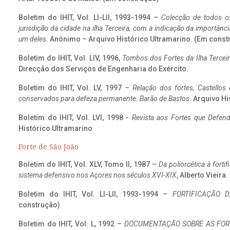
Boletim do IHIT, Vol. LI-LII, 1993-1994 –
Colecção de todos os
jurisdição da cidade na ilha Terceira, com a indicação da importâ
um deles
. Anónimo – Arquivo Histórico Ultramarino. (Em const
Boletim do IHIT, Vol. LIV, 1996,
Tombos dos Fortes da Ilha Terceir
Direcção dos Serviços de Engenharia do Exército.
Boletim do IHIT, Vol. LV, 1997 –
Relação dos fortes, Castellos
conservados para defeza permanente. Barão de Bastos
. Arquivo Hi
Boletim do IHIT, Vol. LVI, 1998 -
Revista aos Fortes que Defend
Histórico Ultramarino
Forte de São João
Boletim do IHIT, Vol. XLV, Tomo II, 1987 –
Da poliorcética à fort
sistema defensivo nos Açores nos séculos XVI-XIX
, Alberto Vieira
Boletim do IHIT, Vol. LI-LII, 1993-1994 –
FORTIFICAÇÃO D
construção)
Boletim do IHIT, Vol. L, 1992 –
DOCUMENTAÇÃO SOBRE AS FORT