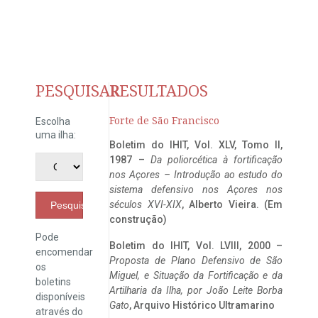
PESQUISAR
RESULTADOS
Forte de São Francisco
Escolha
uma ilha:
Boletim do IHIT, Vol. XLV, Tomo II,
1987 –
Da poliorcética à fortificação
nos Açores – Introdução ao estudo do
sistema defensivo nos Açores nos
séculos XVI-XIX
, Alberto Vieira. (Em
Pesquisar
construção)
Pode
Boletim do IHIT, Vol. LVIII, 2000 –
encomendar
Proposta de Plano Defensivo de São
os
Miguel, e Situação da Fortificação e da
boletins
Artilharia da Ilha, por João Leite Borba
disponíveis
Gato
, Arquivo Histórico Ultramarino
através do