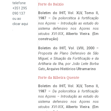
telefone
Forte do Baixio
+351 295
Boletim do IHIT, Vol. XLV, Tomo II,
090 137
1987 –
Da poliorcética à fortificação
ou ao
nos Açores – Introdução ao estudo do
clicar
aqui
sistema defensivo nos Açores nos
.
séculos XVI-XIX
, Alberto Vieira. (Em
construção)
Boletim do IHIT, Vol. LVIII, 2000 –
Proposta de Plano Defensivo de São
Miguel, e Situação da Fortificação e da
Artilharia da Ilha, por João Leite Borba
Gato
, Arquivo Histórico Ultramarino
Forte da Ribeira Quente
Boletim do IHIT, Vol. XLV, Tomo II,
1987 –
Da poliorcética à fortificação
nos Açores – Introdução ao estudo do
sistema defensivo nos Açores nos
séculos XVI-XIX
, Alberto Vieira. (Em