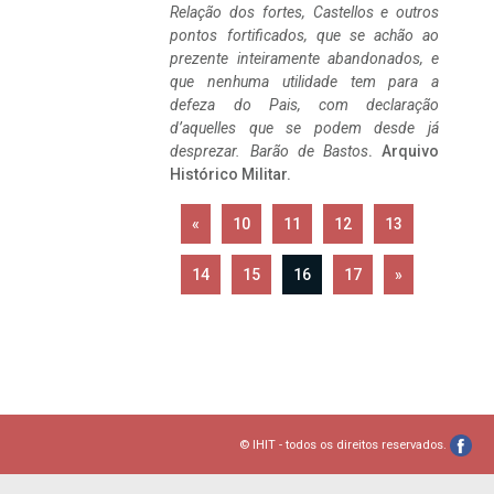
Relação dos fortes, Castellos e outros
pontos fortificados, que se achão ao
prezente inteiramente abandonados, e
que nenhuma utilidade tem para a
defeza do Pais, com declaração
d’aquelles que se podem desde já
desprezar. Barão de Bastos
. Arquivo
Histórico Militar.
«
10
11
12
13
14
15
16
17
»
© IHIT - todos os direitos reservados.