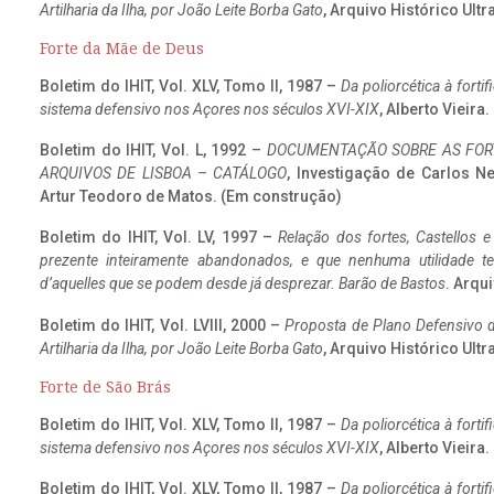
Artilharia da Ilha, por João Leite Borba Gato
, Arquivo Histórico Ult
Forte da Mãe de Deus
Boletim do IHIT, Vol. XLV, Tomo II, 1987 –
Da poliorcética à fort
sistema defensivo nos Açores nos séculos XVI-XIX
, Alberto Vieira
Boletim do IHIT, Vol. L, 1992 –
DOCUMENTAÇÃO SOBRE AS FORT
ARQUIVOS DE LISBOA – CATÁLOGO
, Investigação de Carlos N
Artur Teodoro de Matos. (Em construção)
Boletim do IHIT, Vol. LV, 1997 –
Relação dos fortes, Castellos e
prezente inteiramente abandonados, e que nenhuma utilidade 
d’aquelles que se podem desde já desprezar. Barão de Bastos
. Arqui
Boletim do IHIT, Vol. LVIII, 2000 –
Proposta de Plano Defensivo de
Artilharia da Ilha, por João Leite Borba Gato
, Arquivo Histórico Ult
Forte de São Brás
Boletim do IHIT, Vol. XLV, Tomo II, 1987 –
Da poliorcética à fort
sistema defensivo nos Açores nos séculos XVI-XIX
, Alberto Vieira
Boletim do IHIT, Vol. XLV, Tomo II, 1987 –
Da poliorcética à fort