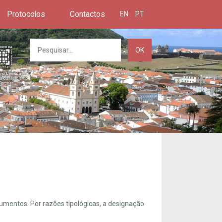
Protocolos
Contactos
EN
PT
OK
umentos. Por razões tipológicas, a designação