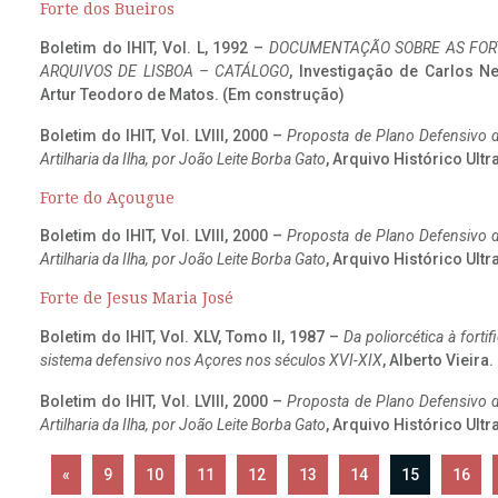
Forte dos Bueiros
Boletim do IHIT, Vol. L, 1992 –
DOCUMENTAÇÃO SOBRE AS FORT
ARQUIVOS DE LISBOA – CATÁLOGO
, Investigação de Carlos N
Artur Teodoro de Matos. (Em construção)
Boletim do IHIT, Vol. LVIII, 2000 –
Proposta de Plano Defensivo de
Artilharia da Ilha, por João Leite Borba Gato
, Arquivo Histórico Ult
Forte do Açougue
Boletim do IHIT, Vol. LVIII, 2000 –
Proposta de Plano Defensivo de
Artilharia da Ilha, por João Leite Borba Gato
, Arquivo Histórico Ult
Forte de Jesus Maria José
Boletim do IHIT, Vol. XLV, Tomo II, 1987 –
Da poliorcética à fort
sistema defensivo nos Açores nos séculos XVI-XIX
, Alberto Vieira
Boletim do IHIT, Vol. LVIII, 2000 –
Proposta de Plano Defensivo de
Artilharia da Ilha, por João Leite Borba Gato
, Arquivo Histórico Ult
«
9
10
11
12
13
14
15
16