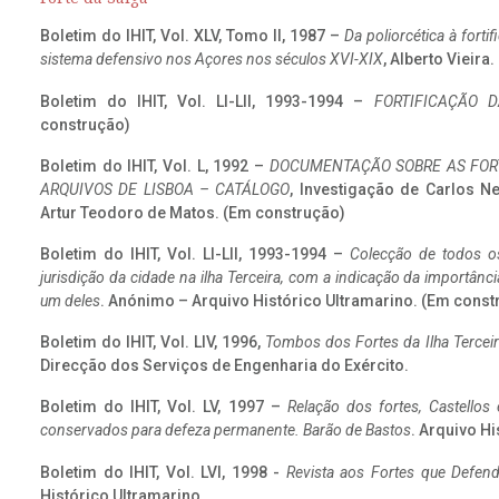
Boletim do IHIT, Vol. XLV, Tomo II, 1987 –
Da poliorcética à fort
sistema defensivo nos Açores nos séculos XVI-XIX
, Alberto Vieira
Boletim do IHIT, Vol. LI-LII, 1993-1994 –
FORTIFICAÇÃO D
construção)
Boletim do IHIT, Vol. L, 1992 –
DOCUMENTAÇÃO SOBRE AS FORT
ARQUIVOS DE LISBOA – CATÁLOGO
, Investigação de Carlos N
Artur Teodoro de Matos. (Em construção)
Boletim do IHIT, Vol. LI-LII, 1993-1994 –
Colecção de todos os
jurisdição da cidade na ilha Terceira, com a indicação da importâ
um deles
. Anónimo – Arquivo Histórico Ultramarino. (Em const
Boletim do IHIT, Vol. LIV, 1996,
Tombos dos Fortes da Ilha Terceir
Direcção dos Serviços de Engenharia do Exército.
Boletim do IHIT, Vol. LV, 1997 –
Relação dos fortes, Castellos
conservados para defeza permanente. Barão de Bastos
. Arquivo Hi
Boletim do IHIT, Vol. LVI, 1998 -
Revista aos Fortes que Defend
Histórico Ultramarino