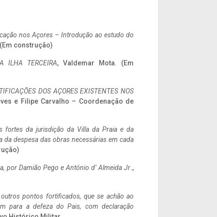
ificação nos Açores – Introdução ao estudo do
. (Em construção)
A ILHA TERCEIRA
, Valdemar Mota. (Em
IFICAÇÕES DOS AÇORES EXISTENTES NOS
eves e Filipe Carvalho – Coordenação de
 fortes da jurisdição da Villa da Praia e da
ncia da despesa das obras necessárias em cada
rução)
a,
por Damião Pego e António d’ Almeida Jr
.,
 outros pontos fortificados, que se achão ao
tem para a defeza do Pais, com declaração
vo Histórico Militar.