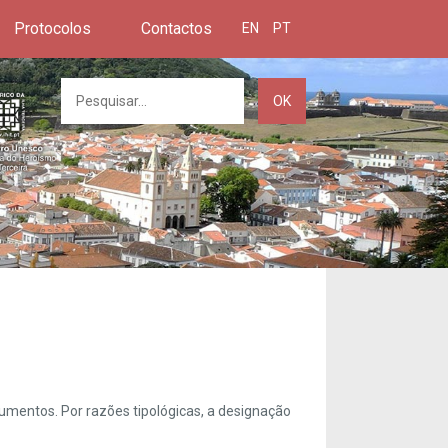
Protocolos
Contactos
EN
PT
OK
umentos. Por razões tipológicas, a designação