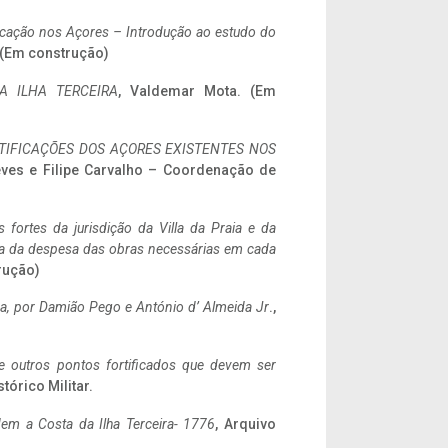
ificação nos Açores – Introdução ao estudo do
. (Em construção)
A ILHA TERCEIRA
, Valdemar Mota. (Em
IFICAÇÕES DOS AÇORES EXISTENTES NOS
eves e Filipe Carvalho – Coordenação de
 fortes da jurisdição da Villa da Praia e da
ncia da despesa das obras necessárias em cada
rução)
a,
por Damião Pego e António d’ Almeida Jr
.,
 e outros pontos fortificados que devem ser
stórico Militar.
em a Costa da Ilha Terceira- 1776
, Arquivo