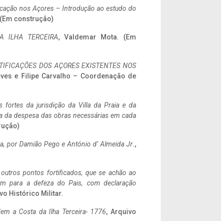
ificação nos Açores – Introdução ao estudo do
. (Em construção)
A ILHA TERCEIRA
, Valdemar Mota. (Em
IFICAÇÕES DOS AÇORES EXISTENTES NOS
eves e Filipe Carvalho – Coordenação de
 fortes da jurisdição da Villa da Praia e da
ncia da despesa das obras necessárias em cada
rução)
a,
por Damião Pego e António d’ Almeida Jr
.,
 outros pontos fortificados, que se achão ao
tem para a defeza do Pais, com declaração
vo Histórico Militar.
em a Costa da Ilha Terceira- 1776
, Arquivo