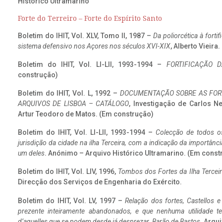
Histórico Ultramarino
Forte do Terreiro – Forte do Espírito Santo
Boletim do IHIT, Vol. XLV, Tomo II, 1987 –
Da poliorcética à fort
sistema defensivo nos Açores nos séculos XVI-XIX
, Alberto Vieira
Boletim do IHIT, Vol. LI-LII, 1993-1994 –
FORTIFICAÇÃO D
construção)
Boletim do IHIT, Vol. L, 1992 –
DOCUMENTAÇÃO SOBRE AS FORT
ARQUIVOS DE LISBOA – CATÁLOGO
, Investigação de Carlos N
Artur Teodoro de Matos. (Em construção)
Boletim do IHIT, Vol. LI-LII, 1993-1994 –
Colecção de todos os
jurisdição da cidade na ilha Terceira, com a indicação da importâ
um deles
. Anónimo – Arquivo Histórico Ultramarino. (Em const
Boletim do IHIT, Vol. LIV, 1996,
Tombos dos Fortes da Ilha Terceir
Direcção dos Serviços de Engenharia do Exército.
Boletim do IHIT, Vol. LV, 1997 –
Relação dos fortes, Castellos e
prezente inteiramente abandonados, e que nenhuma utilidade 
d’aquelles que se podem desde já desprezar. Barão de Bastos
. Arqui