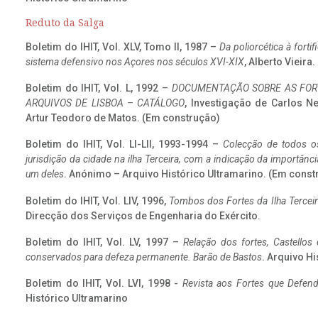
Reduto da Salga
Boletim do IHIT, Vol. XLV, Tomo II, 1987 –
Da poliorcética à fort
sistema defensivo nos Açores nos séculos XVI-XIX
, Alberto Vieira
Boletim do IHIT, Vol. L, 1992 –
DOCUMENTAÇÃO SOBRE AS FORT
ARQUIVOS DE LISBOA – CATÁLOGO
, Investigação de Carlos N
Artur Teodoro de Matos. (Em construção)
Boletim do IHIT, Vol. LI-LII, 1993-1994 –
Colecção de todos os
jurisdição da cidade na ilha Terceira, com a indicação da importâ
um deles
. Anónimo – Arquivo Histórico Ultramarino. (Em const
Boletim do IHIT, Vol. LIV, 1996,
Tombos dos Fortes da Ilha Terceir
Direcção dos Serviços de Engenharia do Exército.
Boletim do IHIT, Vol. LV, 1997 –
Relação dos fortes, Castellos
conservados para defeza permanente. Barão de Bastos
. Arquivo Hi
Boletim do IHIT, Vol. LVI, 1998 -
Revista aos Fortes que Defend
Histórico Ultramarino