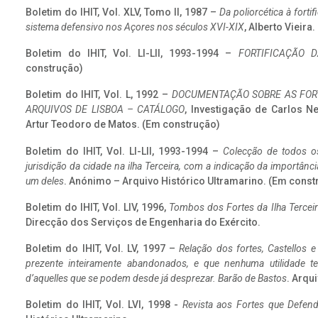
Boletim do IHIT, Vol. XLV, Tomo II, 1987 –
Da poliorcética à fort
sistema defensivo nos Açores nos séculos XVI-XIX
, Alberto Vieira
Boletim do IHIT, Vol. LI-LII, 1993-1994 –
FORTIFICAÇÃO D
construção)
Boletim do IHIT, Vol. L, 1992 –
DOCUMENTAÇÃO SOBRE AS FORT
ARQUIVOS DE LISBOA – CATÁLOGO
, Investigação de Carlos N
Artur Teodoro de Matos. (Em construção)
Boletim do IHIT, Vol. LI-LII, 1993-1994 –
Colecção de todos os
jurisdição da cidade na ilha Terceira, com a indicação da importâ
um deles
. Anónimo – Arquivo Histórico Ultramarino. (Em const
Boletim do IHIT, Vol. LIV, 1996,
Tombos dos Fortes da Ilha Terceir
Direcção dos Serviços de Engenharia do Exército.
Boletim do IHIT, Vol. LV, 1997 –
Relação dos fortes, Castellos e
prezente inteiramente abandonados, e que nenhuma utilidade 
d’aquelles que se podem desde já desprezar. Barão de Bastos
. Arqui
Boletim do IHIT, Vol. LVI, 1998 -
Revista aos Fortes que Defend