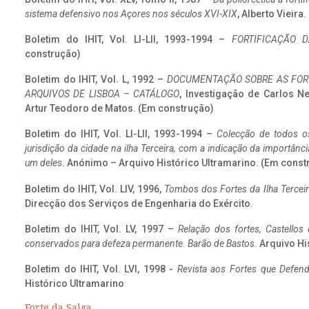
sistema defensivo nos Açores nos séculos XVI-XIX
, Alberto Vieira
Boletim do IHIT, Vol. LI-LII, 1993-1994 –
FORTIFICAÇÃO D
construção)
Boletim do IHIT, Vol. L, 1992 –
DOCUMENTAÇÃO SOBRE AS FORT
ARQUIVOS DE LISBOA – CATÁLOGO
, Investigação de Carlos N
Artur Teodoro de Matos. (Em construção)
Boletim do IHIT, Vol. LI-LII, 1993-1994 –
Colecção de todos os
jurisdição da cidade na ilha Terceira, com a indicação da importâ
um deles
. Anónimo – Arquivo Histórico Ultramarino. (Em const
Boletim do IHIT, Vol. LIV, 1996,
Tombos dos Fortes da Ilha Terceir
Direcção dos Serviços de Engenharia do Exército.
Boletim do IHIT, Vol. LV, 1997 –
Relação dos fortes, Castellos
conservados para defeza permanente. Barão de Bastos
. Arquivo Hi
Boletim do IHIT, Vol. LVI, 1998 -
Revista aos Fortes que Defend
Histórico Ultramarino
Forte da Salga