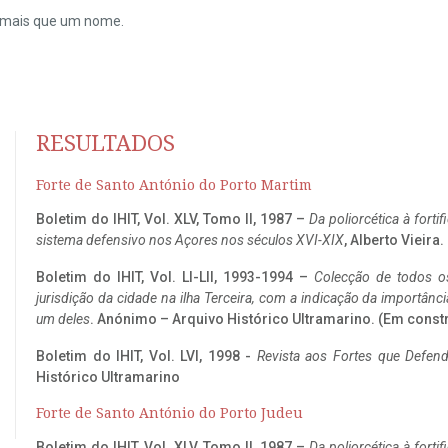
do mais que um nome.
RESULTADOS
Forte de Santo António do Porto Martim
Boletim do IHIT, Vol. XLV, Tomo II, 1987 –
Da poliorcética à fort
sistema defensivo nos Açores nos séculos XVI-XIX
, Alberto Vieira
Boletim do IHIT, Vol. LI-LII, 1993-1994 –
Colecção de todos os
jurisdição da cidade na ilha Terceira, com a indicação da importâ
um deles
. Anónimo – Arquivo Histórico Ultramarino. (Em const
Boletim do IHIT, Vol. LVI, 1998 -
Revista aos Fortes que Defend
Histórico Ultramarino
Forte de Santo António do Porto Judeu
Boletim do IHIT, Vol. XLV, Tomo II, 1987 –
Da poliorcética à fort