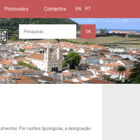
Protocolos
Contactos
EN
PT
OK
umentos. Por razões tipológicas, a designação