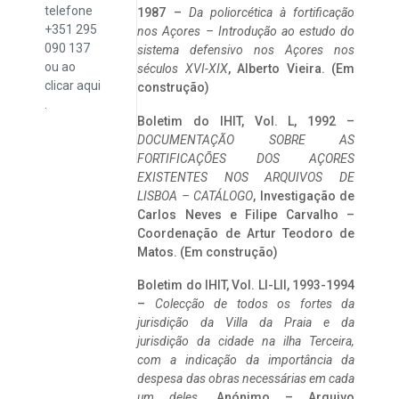
telefone
1987 –
Da poliorcética à fortificação
+351 295
nos Açores – Introdução ao estudo do
090 137
sistema defensivo nos Açores nos
ou ao
séculos XVI-XIX
, Alberto Vieira. (Em
clicar
aqui
construção)
.
Boletim do IHIT, Vol. L, 1992 –
DOCUMENTAÇÃO SOBRE AS
FORTIFICAÇÕES DOS AÇORES
EXISTENTES NOS ARQUIVOS DE
LISBOA – CATÁLOGO
, Investigação de
Carlos Neves e Filipe Carvalho –
Coordenação de Artur Teodoro de
Matos. (Em construção)
Boletim do IHIT, Vol. LI-LII, 1993-1994
–
Colecção de todos os fortes da
jurisdição da Villa da Praia e da
jurisdição da cidade na ilha Terceira,
com a indicação da importância da
despesa das obras necessárias em cada
um deles
. Anónimo – Arquivo