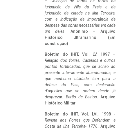
–
Colecção de todos os fortes da
jurisdição da Villa da Praia e da
jurisdição da cidade na ilha Terceira,
com a indicação da importância da
despesa das obras necessárias em cada
um deles
. Anónimo – Arquivo
Histórico Ultramarino. (Em
construção)
Boletim do IHIT, Vol. LV, 1997 –
Relação dos fortes, Castellos e outros
pontos fortificados, que se achão ao
prezente inteiramente abandonados, e
que nenhuma utilidade tem para a
defeza do Pais, com declaração
d’aquelles que se podem desde já
desprezar. Barão de Bastos
. Arquivo
Histórico Militar.
Boletim do IHIT, Vol. LVI, 1998 -
Revista aos Fortes que Defendem a
Costa da Ilha Terceira- 1776
, Arquivo