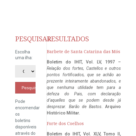
PESQUISAR
RESULTADOS
Barbete de Santa Catarina das Mós
Escolha
uma ilha:
Boletim do IHIT, Vol. LV, 1997 –
Relação dos fortes, Castellos e outros
pontos fortificados, que se achão ao
prezente inteiramente abandonados, e
que nenhuma utilidade tem para a
Pesquisar
defeza do Pais, com declaração
d’aquelles que se podem desde já
Pode
desprezar. Barão de Bastos
. Arquivo
encomendar
Histórico Militar.
os
boletins
Forte dos Coelhos
disponíveis
através do
Boletim do IHIT, Vol. XLV, Tomo II,