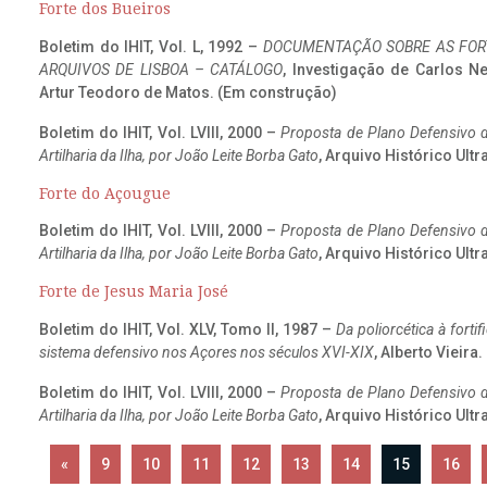
Forte dos Bueiros
Boletim do IHIT, Vol. L, 1992 –
DOCUMENTAÇÃO SOBRE AS FORT
ARQUIVOS DE LISBOA – CATÁLOGO
, Investigação de Carlos N
Artur Teodoro de Matos. (Em construção)
Boletim do IHIT, Vol. LVIII, 2000 –
Proposta de Plano Defensivo de
Artilharia da Ilha, por João Leite Borba Gato
, Arquivo Histórico Ult
Forte do Açougue
Boletim do IHIT, Vol. LVIII, 2000 –
Proposta de Plano Defensivo de
Artilharia da Ilha, por João Leite Borba Gato
, Arquivo Histórico Ult
Forte de Jesus Maria José
Boletim do IHIT, Vol. XLV, Tomo II, 1987 –
Da poliorcética à fort
sistema defensivo nos Açores nos séculos XVI-XIX
, Alberto Vieira
Boletim do IHIT, Vol. LVIII, 2000 –
Proposta de Plano Defensivo de
Artilharia da Ilha, por João Leite Borba Gato
, Arquivo Histórico Ult
«
9
10
11
12
13
14
15
16