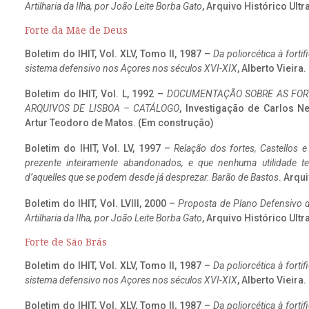
Artilharia da Ilha, por João Leite Borba Gato
, Arquivo Histórico Ult
Forte da Mãe de Deus
Boletim do IHIT, Vol. XLV, Tomo II, 1987 –
Da poliorcética à fort
sistema defensivo nos Açores nos séculos XVI-XIX
, Alberto Vieira
Boletim do IHIT, Vol. L, 1992 –
DOCUMENTAÇÃO SOBRE AS FORT
ARQUIVOS DE LISBOA – CATÁLOGO
, Investigação de Carlos N
Artur Teodoro de Matos. (Em construção)
Boletim do IHIT, Vol. LV, 1997 –
Relação dos fortes, Castellos e
prezente inteiramente abandonados, e que nenhuma utilidade 
d’aquelles que se podem desde já desprezar. Barão de Bastos
. Arqui
Boletim do IHIT, Vol. LVIII, 2000 –
Proposta de Plano Defensivo de
Artilharia da Ilha, por João Leite Borba Gato
, Arquivo Histórico Ult
Forte de São Brás
Boletim do IHIT, Vol. XLV, Tomo II, 1987 –
Da poliorcética à fort
sistema defensivo nos Açores nos séculos XVI-XIX
, Alberto Vieira
Boletim do IHIT, Vol. XLV, Tomo II, 1987 –
Da poliorcética à fort