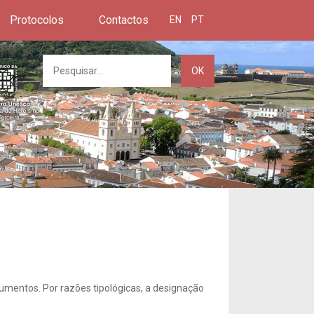
Protocolos
Contactos
EN
PT
OK
umentos. Por razões tipológicas, a designação