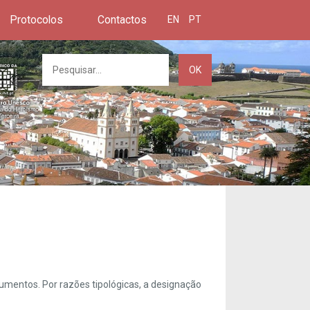
Protocolos
Contactos
EN
PT
OK
umentos. Por razões tipológicas, a designação