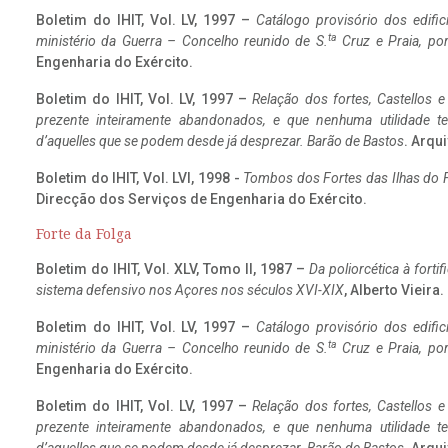
Boletim do IHIT, Vol. LV, 1997 –
Catálogo provisório dos edific
ta
ministério da Guerra – Concelho reunido de S.
Cruz e Praia, po
Engenharia do Exército.
Boletim do IHIT, Vol. LV, 1997 –
Relação dos fortes, Castellos e
prezente inteiramente abandonados, e que nenhuma utilidade 
d’aquelles que se podem desde já desprezar. Barão de Bastos
. Arqui
Boletim do IHIT, Vol. LVI, 1998 -
Tombos dos Fortes das Ilhas do F
Direcção dos Serviços de Engenharia do Exército.
Forte da Folga
Boletim do IHIT, Vol. XLV, Tomo II, 1987 –
Da poliorcética à fort
sistema defensivo nos Açores nos séculos XVI-XIX
, Alberto Vieira
Boletim do IHIT, Vol. LV, 1997 –
Catálogo provisório dos edific
ta
ministério da Guerra – Concelho reunido de S.
Cruz e Praia, po
Engenharia do Exército.
Boletim do IHIT, Vol. LV, 1997 –
Relação dos fortes, Castellos e
prezente inteiramente abandonados, e que nenhuma utilidade 