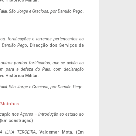
vo Histórico Militar.
aial, São Jorge e Graciosa,
por Damião Pego
.
ios, fortificações e terrenos pertencentes ao
r Damião Pego
, Direcção dos Serviços de
 outros pontos fortificados, que se achão ao
tem para a defeza do Pais, com declaração
vo Histórico Militar.
aial, São Jorge e Graciosa,
por Damião Pego
.
s Moinhos
ificação nos Açores – Introdução ao estudo do
. (Em construção)
A ILHA TERCEIRA
, Valdemar Mota. (Em