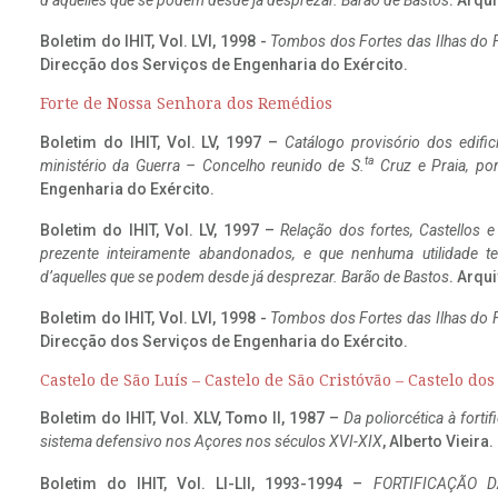
d’aquelles que se podem desde já desprezar. Barão de Bastos
. Arqui
Boletim do IHIT, Vol. LVI, 1998 -
Tombos dos Fortes das Ilhas do F
Direcção dos Serviços de Engenharia do Exército.
Forte de Nossa Senhora dos Remédios
Boletim do IHIT, Vol. LV, 1997 –
Catálogo provisório dos edific
ta
ministério da Guerra – Concelho reunido de S.
Cruz e Praia, po
Engenharia do Exército.
Boletim do IHIT, Vol. LV, 1997 –
Relação dos fortes, Castellos e
prezente inteiramente abandonados, e que nenhuma utilidade 
d’aquelles que se podem desde já desprezar. Barão de Bastos
. Arqui
Boletim do IHIT, Vol. LVI, 1998 -
Tombos dos Fortes das Ilhas do F
Direcção dos Serviços de Engenharia do Exército.
Castelo de São Luís – Castelo de São Cristóvão – Castelo do
Boletim do IHIT, Vol. XLV, Tomo II, 1987 –
Da poliorcética à fort
sistema defensivo nos Açores nos séculos XVI-XIX
, Alberto Vieira
Boletim do IHIT, Vol. LI-LII, 1993-1994 –
FORTIFICAÇÃO D