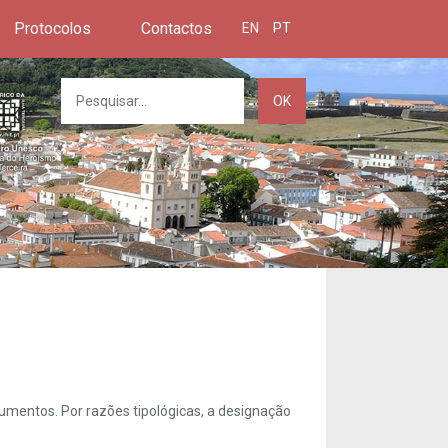
Protocolos
Contactos
EN
PT
OK
umentos. Por razões tipológicas, a designação