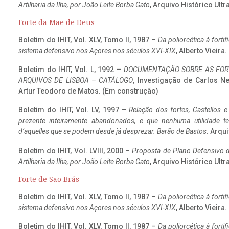
Artilharia da Ilha, por João Leite Borba Gato
, Arquivo Histórico Ult
Forte da Mãe de Deus
Boletim do IHIT, Vol. XLV, Tomo II, 1987 –
Da poliorcética à fort
sistema defensivo nos Açores nos séculos XVI-XIX
, Alberto Vieira
Boletim do IHIT, Vol. L, 1992 –
DOCUMENTAÇÃO SOBRE AS FORT
ARQUIVOS DE LISBOA – CATÁLOGO
, Investigação de Carlos N
Artur Teodoro de Matos. (Em construção)
Boletim do IHIT, Vol. LV, 1997 –
Relação dos fortes, Castellos e
prezente inteiramente abandonados, e que nenhuma utilidade 
d’aquelles que se podem desde já desprezar. Barão de Bastos
. Arqui
Boletim do IHIT, Vol. LVIII, 2000 –
Proposta de Plano Defensivo de
Artilharia da Ilha, por João Leite Borba Gato
, Arquivo Histórico Ult
Forte de São Brás
Boletim do IHIT, Vol. XLV, Tomo II, 1987 –
Da poliorcética à fort
sistema defensivo nos Açores nos séculos XVI-XIX
, Alberto Vieira
Boletim do IHIT, Vol. XLV, Tomo II, 1987 –
Da poliorcética à fort