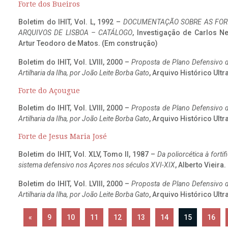
Forte dos Bueiros
Boletim do IHIT, Vol. L, 1992 –
DOCUMENTAÇÃO SOBRE AS FORT
ARQUIVOS DE LISBOA – CATÁLOGO
, Investigação de Carlos N
Artur Teodoro de Matos. (Em construção)
Boletim do IHIT, Vol. LVIII, 2000 –
Proposta de Plano Defensivo de
Artilharia da Ilha, por João Leite Borba Gato
, Arquivo Histórico Ult
Forte do Açougue
Boletim do IHIT, Vol. LVIII, 2000 –
Proposta de Plano Defensivo de
Artilharia da Ilha, por João Leite Borba Gato
, Arquivo Histórico Ult
Forte de Jesus Maria José
Boletim do IHIT, Vol. XLV, Tomo II, 1987 –
Da poliorcética à fort
sistema defensivo nos Açores nos séculos XVI-XIX
, Alberto Vieira
Boletim do IHIT, Vol. LVIII, 2000 –
Proposta de Plano Defensivo de
Artilharia da Ilha, por João Leite Borba Gato
, Arquivo Histórico Ult
«
9
10
11
12
13
14
15
16