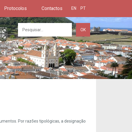
Protocolos
Contactos
EN
PT
OK
umentos. Por razões tipológicas, a designação