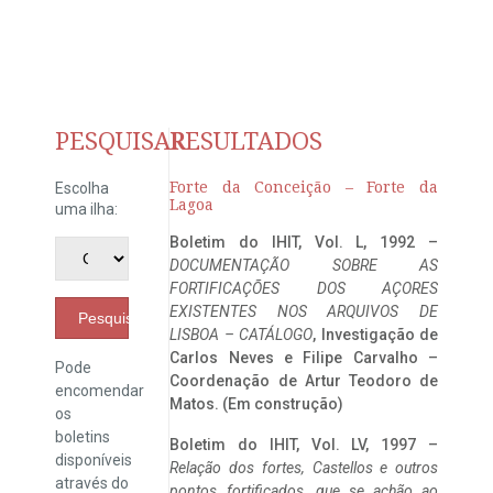
PESQUISAR
RESULTADOS
Forte da Conceição – Forte da
Escolha
Lagoa
uma ilha:
Boletim do IHIT, Vol. L, 1992 –
DOCUMENTAÇÃO SOBRE AS
FORTIFICAÇÕES DOS AÇORES
EXISTENTES NOS ARQUIVOS DE
Pesquisar
LISBOA – CATÁLOGO
, Investigação de
Carlos Neves e Filipe Carvalho –
Pode
Coordenação de Artur Teodoro de
encomendar
Matos. (Em construção)
os
boletins
Boletim do IHIT, Vol. LV, 1997 –
disponíveis
Relação dos fortes, Castellos e outros
através do
pontos fortificados, que se achão ao