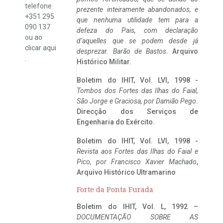
telefone
prezente inteiramente abandonados, e
+351 295
que nenhuma utilidade tem para a
090 137
defeza do Pais, com declaração
ou ao
d’aquelles que se podem desde já
clicar
aqui
desprezar. Barão de Bastos
. Arquivo
.
Histórico Militar.
Boletim do IHIT, Vol. LVI, 1998 -
Tombos dos Fortes das Ilhas do Faial,
São Jorge e Graciosa,
por Damião Pego
.
Direcção dos Serviços de
Engenharia do Exército.
Boletim do IHIT, Vol. LVI, 1998 -
Revista aos Fortes das Ilhas do Faial e
Pico, por Francisco Xavier Machado
,
Arquivo Histórico Ultramarino
Forte da Ponta Furada
Boletim do IHIT, Vol. L, 1992 –
DOCUMENTAÇÃO SOBRE AS