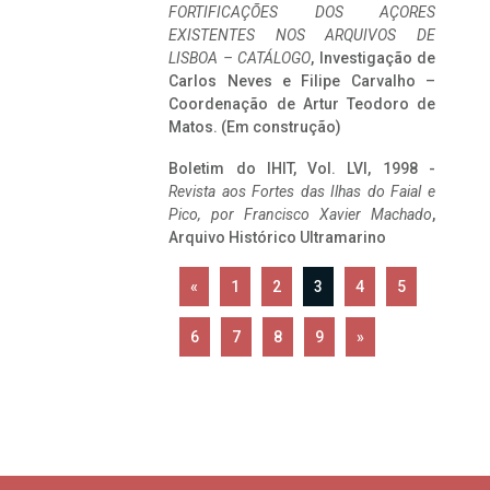
FORTIFICAÇÕES DOS AÇORES
EXISTENTES NOS ARQUIVOS DE
LISBOA – CATÁLOGO
, Investigação de
Carlos Neves e Filipe Carvalho –
Coordenação de Artur Teodoro de
Matos. (Em construção)
Boletim do IHIT, Vol. LVI, 1998 -
Revista aos Fortes das Ilhas do Faial e
Pico, por Francisco Xavier Machado
,
Arquivo Histórico Ultramarino
«
1
2
3
4
5
6
7
8
9
»