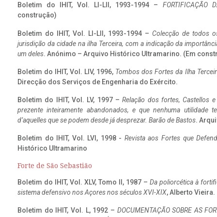
Boletim do IHIT, Vol. LI-LII, 1993-1994 –
FORTIFICAÇÃO D
construção)
Boletim do IHIT, Vol. LI-LII, 1993-1994 –
Colecção de todos os
jurisdição da cidade na ilha Terceira, com a indicação da importâ
um deles
. Anónimo – Arquivo Histórico Ultramarino. (Em const
Boletim do IHIT, Vol. LIV, 1996,
Tombos dos Fortes da Ilha Terceir
Direcção dos Serviços de Engenharia do Exército.
Boletim do IHIT, Vol. LV, 1997 –
Relação dos fortes, Castellos e
prezente inteiramente abandonados, e que nenhuma utilidade 
d’aquelles que se podem desde já desprezar. Barão de Bastos
. Arqui
Boletim do IHIT, Vol. LVI, 1998 -
Revista aos Fortes que Defend
Histórico Ultramarino
Forte de São Sebastião
Boletim do IHIT, Vol. XLV, Tomo II, 1987 –
Da poliorcética à fort
sistema defensivo nos Açores nos séculos XVI-XIX
, Alberto Vieira
Boletim do IHIT, Vol. L, 1992 –
DOCUMENTAÇÃO SOBRE AS FORT