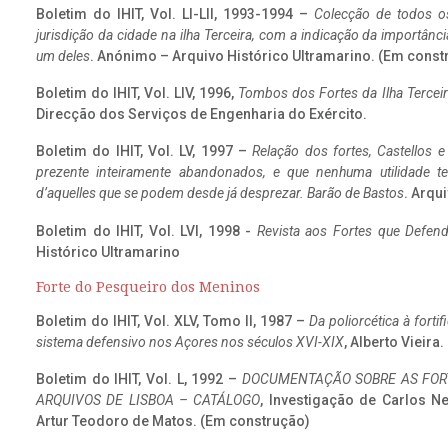
Boletim do IHIT, Vol. LI-LII, 1993-1994 –
Colecção de todos os
jurisdição da cidade na ilha Terceira, com a indicação da importâ
um deles
. Anónimo – Arquivo Histórico Ultramarino. (Em const
Boletim do IHIT, Vol. LIV, 1996,
Tombos dos Fortes da Ilha Terceir
Direcção dos Serviços de Engenharia do Exército.
Boletim do IHIT, Vol. LV, 1997 –
Relação dos fortes, Castellos e
prezente inteiramente abandonados, e que nenhuma utilidade 
d’aquelles que se podem desde já desprezar. Barão de Bastos
. Arqui
Boletim do IHIT, Vol. LVI, 1998 -
Revista aos Fortes que Defend
Histórico Ultramarino
Forte do Pesqueiro dos Meninos
Boletim do IHIT, Vol. XLV, Tomo II, 1987 –
Da poliorcética à fort
sistema defensivo nos Açores nos séculos XVI-XIX
, Alberto Vieira
Boletim do IHIT, Vol. L, 1992 –
DOCUMENTAÇÃO SOBRE AS FORT
ARQUIVOS DE LISBOA – CATÁLOGO
, Investigação de Carlos N
Artur Teodoro de Matos. (Em construção)