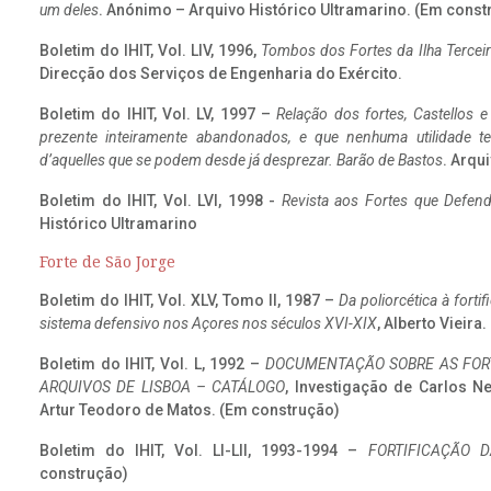
um deles
. Anónimo – Arquivo Histórico Ultramarino. (Em const
Boletim do IHIT, Vol. LIV, 1996,
Tombos dos Fortes da Ilha Terceir
Direcção dos Serviços de Engenharia do Exército.
Boletim do IHIT, Vol. LV, 1997 –
Relação dos fortes, Castellos e
prezente inteiramente abandonados, e que nenhuma utilidade 
d’aquelles que se podem desde já desprezar. Barão de Bastos
. Arqui
Boletim do IHIT, Vol. LVI, 1998 -
Revista aos Fortes que Defend
Histórico Ultramarino
Forte de São Jorge
Boletim do IHIT, Vol. XLV, Tomo II, 1987 –
Da poliorcética à fort
sistema defensivo nos Açores nos séculos XVI-XIX
, Alberto Vieira
Boletim do IHIT, Vol. L, 1992 –
DOCUMENTAÇÃO SOBRE AS FORT
ARQUIVOS DE LISBOA – CATÁLOGO
, Investigação de Carlos N
Artur Teodoro de Matos. (Em construção)
Boletim do IHIT, Vol. LI-LII, 1993-1994 –
FORTIFICAÇÃO D
construção)