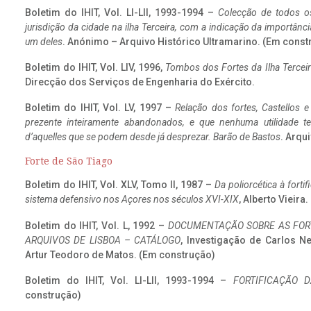
Boletim do IHIT, Vol. LI-LII, 1993-1994 –
Colecção de todos os
jurisdição da cidade na ilha Terceira, com a indicação da importâ
um deles
. Anónimo – Arquivo Histórico Ultramarino. (Em const
Boletim do IHIT, Vol. LIV, 1996,
Tombos dos Fortes da Ilha Terceir
Direcção dos Serviços de Engenharia do Exército.
Boletim do IHIT, Vol. LV, 1997 –
Relação dos fortes, Castellos e
prezente inteiramente abandonados, e que nenhuma utilidade 
d’aquelles que se podem desde já desprezar. Barão de Bastos
. Arqui
Forte de São Tiago
Boletim do IHIT, Vol. XLV, Tomo II, 1987 –
Da poliorcética à fort
sistema defensivo nos Açores nos séculos XVI-XIX
, Alberto Vieira
Boletim do IHIT, Vol. L, 1992 –
DOCUMENTAÇÃO SOBRE AS FORT
ARQUIVOS DE LISBOA – CATÁLOGO
, Investigação de Carlos N
Artur Teodoro de Matos. (Em construção)
Boletim do IHIT, Vol. LI-LII, 1993-1994 –
FORTIFICAÇÃO D
construção)