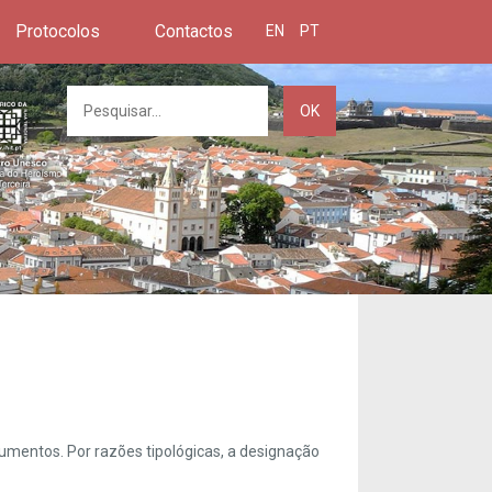
Protocolos
Contactos
EN
PT
OK
umentos. Por razões tipológicas, a designação