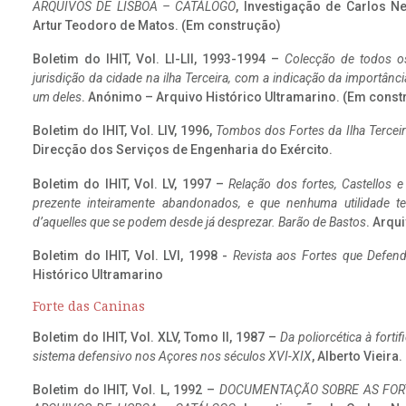
ARQUIVOS DE LISBOA – CATÁLOGO
, Investigação de Carlos N
Artur Teodoro de Matos. (Em construção)
Boletim do IHIT, Vol. LI-LII, 1993-1994 –
Colecção de todos os
jurisdição da cidade na ilha Terceira, com a indicação da importâ
um deles
. Anónimo – Arquivo Histórico Ultramarino. (Em const
Boletim do IHIT, Vol. LIV, 1996,
Tombos dos Fortes da Ilha Terceir
Direcção dos Serviços de Engenharia do Exército.
Boletim do IHIT, Vol. LV, 1997 –
Relação dos fortes, Castellos e
prezente inteiramente abandonados, e que nenhuma utilidade 
d’aquelles que se podem desde já desprezar. Barão de Bastos
. Arqui
Boletim do IHIT, Vol. LVI, 1998 -
Revista aos Fortes que Defend
Histórico Ultramarino
Forte das Caninas
Boletim do IHIT, Vol. XLV, Tomo II, 1987 –
Da poliorcética à fort
sistema defensivo nos Açores nos séculos XVI-XIX
, Alberto Vieira
Boletim do IHIT, Vol. L, 1992 –
DOCUMENTAÇÃO SOBRE AS FORT