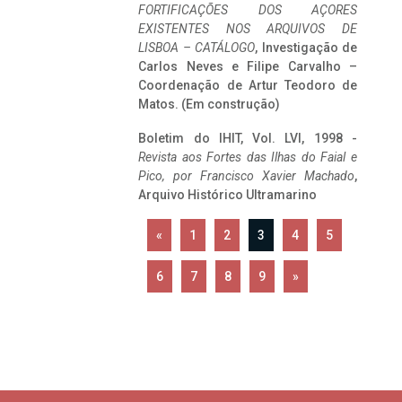
FORTIFICAÇÕES DOS AÇORES
EXISTENTES NOS ARQUIVOS DE
LISBOA – CATÁLOGO
, Investigação de
Carlos Neves e Filipe Carvalho –
Coordenação de Artur Teodoro de
Matos. (Em construção)
Boletim do IHIT, Vol. LVI, 1998 -
Revista aos Fortes das Ilhas do Faial e
Pico, por Francisco Xavier Machado
,
Arquivo Histórico Ultramarino
«
1
2
3
4
5
6
7
8
9
»