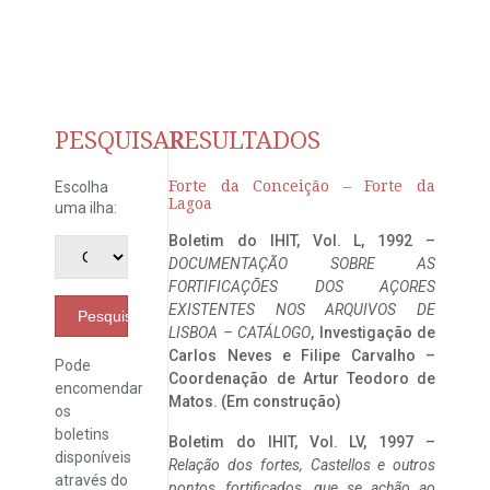
PESQUISAR
RESULTADOS
Forte da Conceição – Forte da
Escolha
Lagoa
uma ilha:
Boletim do IHIT, Vol. L, 1992 –
DOCUMENTAÇÃO SOBRE AS
FORTIFICAÇÕES DOS AÇORES
EXISTENTES NOS ARQUIVOS DE
Pesquisar
LISBOA – CATÁLOGO
, Investigação de
Carlos Neves e Filipe Carvalho –
Pode
Coordenação de Artur Teodoro de
encomendar
Matos. (Em construção)
os
boletins
Boletim do IHIT, Vol. LV, 1997 –
disponíveis
Relação dos fortes, Castellos e outros
através do
pontos fortificados, que se achão ao