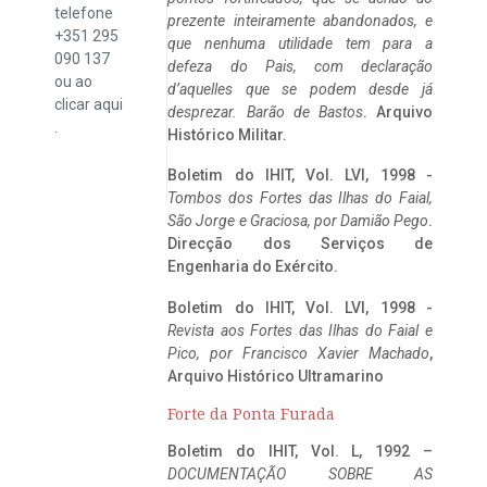
telefone
prezente inteiramente abandonados, e
+351 295
que nenhuma utilidade tem para a
090 137
defeza do Pais, com declaração
ou ao
d’aquelles que se podem desde já
clicar
aqui
desprezar. Barão de Bastos
. Arquivo
.
Histórico Militar.
Boletim do IHIT, Vol. LVI, 1998 -
Tombos dos Fortes das Ilhas do Faial,
São Jorge e Graciosa,
por Damião Pego
.
Direcção dos Serviços de
Engenharia do Exército.
Boletim do IHIT, Vol. LVI, 1998 -
Revista aos Fortes das Ilhas do Faial e
Pico, por Francisco Xavier Machado
,
Arquivo Histórico Ultramarino
Forte da Ponta Furada
Boletim do IHIT, Vol. L, 1992 –
DOCUMENTAÇÃO SOBRE AS