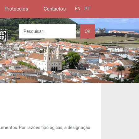
Protocolos
Contactos
EN
PT
OK
umentos. Por razões tipológicas, a designação