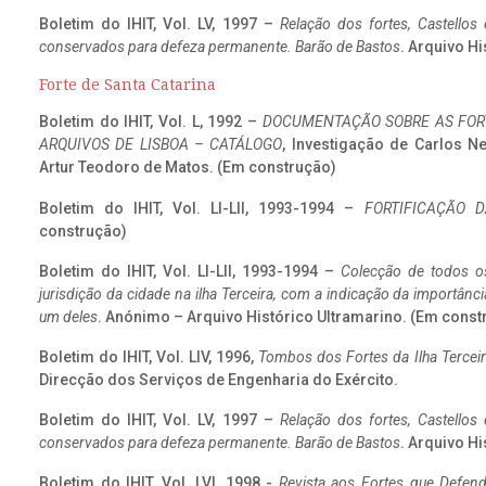
Boletim do IHIT, Vol. LV, 1997 –
Relação dos fortes, Castellos
conservados para defeza permanente. Barão de Bastos
. Arquivo Hi
Forte de Santa Catarina
Boletim do IHIT, Vol. L, 1992 –
DOCUMENTAÇÃO SOBRE AS FORT
ARQUIVOS DE LISBOA – CATÁLOGO
, Investigação de Carlos N
Artur Teodoro de Matos. (Em construção)
Boletim do IHIT, Vol. LI-LII, 1993-1994 –
FORTIFICAÇÃO D
construção)
Boletim do IHIT, Vol. LI-LII, 1993-1994 –
Colecção de todos os
jurisdição da cidade na ilha Terceira, com a indicação da importâ
um deles
. Anónimo – Arquivo Histórico Ultramarino. (Em const
Boletim do IHIT, Vol. LIV, 1996,
Tombos dos Fortes da Ilha Terceir
Direcção dos Serviços de Engenharia do Exército.
Boletim do IHIT, Vol. LV, 1997 –
Relação dos fortes, Castellos
conservados para defeza permanente. Barão de Bastos
. Arquivo Hi
Boletim do IHIT, Vol. LVI, 1998 -
Revista aos Fortes que Defend