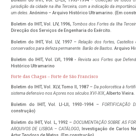
Boletim do IHIT, Vol. LI-LII, 1993-1994 –
Colecção de todos os
jurisdição da cidade na ilha Terceira, com a indicação da importâ
um deles
. Anónimo – Arquivo Histórico Ultramarino. (Em const
Boletim do IHIT, Vol. LIV, 1996,
Tombos dos Fortes da Ilha Terceir
Direcção dos Serviços de Engenharia do Exército.
Boletim do IHIT, Vol. LV, 1997 –
Relação dos fortes, Castellos
conservados para defeza permanente. Barão de Bastos
. Arquivo Hi
Boletim do IHIT, Vol. LVI, 1998 -
Revista aos Fortes que Defend
Histórico Ultramarino
Forte das Chagas – Forte de São Francisco
Boletim do IHIT, Vol. XLV, Tomo II, 1987 –
Da poliorcética à fort
sistema defensivo nos Açores nos séculos XVI-XIX
, Alberto Vieira
Boletim do IHIT, Vol. LI-LII, 1993-1994 –
FORTIFICAÇÃO D
construção)
Boletim do IHIT, Vol. L, 1992 –
DOCUMENTAÇÃO SOBRE AS FORT
ARQUIVOS DE LISBOA – CATÁLOGO
, Investigação de Carlos N
Artur Teodoro de Matos. (Em construção)