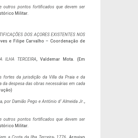
 e outros pontos fortificados que devem ser
stórico Militar.
IFICAÇÕES DOS AÇORES EXISTENTES NOS
eves e Filipe Carvalho – Coordenação de
A ILHA TERCEIRA
, Valdemar Mota. (Em
 fortes da jurisdição da Villa da Praia e da
ncia da despesa das obras necessárias em cada
rução)
a,
por Damião Pego e António d’ Almeida Jr
.,
 e outros pontos fortificados que devem ser
stórico Militar.
em a Costa da Ilha Terceira- 1776
, Arquivo