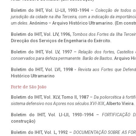
Boletim do IHIT, Vol. LI-LII, 1993-1994 –
Colecção de todos os
jurisdição da cidade na ilha Terceira, com a indicação da importâ
um deles
. Anónimo – Arquivo Histórico Ultramarino. (Em const
Boletim do IHIT, Vol. LIV, 1996,
Tombos dos Fortes da Ilha Terceir
Direcção dos Serviços de Engenharia do Exército.
Boletim do IHIT, Vol. LV, 1997 –
Relação dos fortes, Castellos
conservados para defeza permanente. Barão de Bastos
. Arquivo Hi
Boletim do IHIT, Vol. LVI, 1998 -
Revista aos Fortes que Defend
Histórico Ultramarino
Forte de São João
Boletim do IHIT, Vol. XLV, Tomo II, 1987 –
Da poliorcética à fort
sistema defensivo nos Açores nos séculos XVI-XIX
, Alberto Vieira
Boletim do IHIT, Vol. LI-LII, 1993-1994 –
FORTIFICAÇÃO D
construção)
Boletim do IHIT, Vol. L, 1992 –
DOCUMENTAÇÃO SOBRE AS FORT