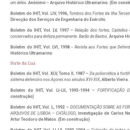
um deles
. Anónimo – Arquivo Histórico Ultramarino. (Em const
Boletim do IHIT, Vol. LIV, 1996,
Tombos dos Fortes da Ilha Terceir
Direcção dos Serviços de Engenharia do Exército.
Boletim do IHIT, Vol. LV, 1997 –
Relação dos fortes, Castellos
conservados para defeza permanente. Barão de Bastos
. Arquivo Hi
Boletim do IHIT, Vol. LVI, 1998 -
Revista aos Fortes que Defend
Histórico Ultramarino
Forte da Luz
Boletim do IHIT, Vol. XLV, Tomo II, 1987 –
Da poliorcética à fort
sistema defensivo nos Açores nos séculos XVI-XIX
, Alberto Vieira
Boletim do IHIT, Vol. LI-LII, 1993-1994 –
FORTIFICAÇÃO D
construção)
Boletim do IHIT, Vol. L, 1992 –
DOCUMENTAÇÃO SOBRE AS FORT
ARQUIVOS DE LISBOA – CATÁLOGO
, Investigação de Carlos N
Artur Teodoro de Matos. (Em construção)