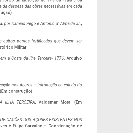
 fortes da jurisdição da Villa da Praia e da
ncia da despesa das obras necessárias em cada
rução)
a,
por Damião Pego e António d’ Almeida Jr
.,
 e outros pontos fortificados que devem ser
stórico Militar.
em a Costa da Ilha Terceira- 1776
, Arquivo
ificação nos Açores – Introdução ao estudo do
. (Em construção)
A ILHA TERCEIRA
, Valdemar Mota. (Em
IFICAÇÕES DOS AÇORES EXISTENTES NOS
eves e Filipe Carvalho – Coordenação de