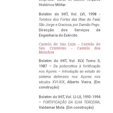
Histórico Militar.
Boletim do IHIT, Vol. LVI, 1998 -
Tombos dos Fortes das Ilhas do Faial,
São Jorge e Graciosa,
por Damião Pego
.
Direcção dos Serviços de
Engenharia do Exército.
Castelo de São Luís – Castelo de
São Cristóvão – Castelo dos
Moinhos
Boletim do IHIT, Vol. XLV, Tomo II,
1987 –
Da poliorcética à fortificação
nos Açores – Introdução ao estudo do
sistema defensivo nos Açores nos
séculos XVI-XIX
, Alberto Vieira. (Em
construção)
Boletim do IHIT, Vol. LI-LII, 1993-1994
–
FORTIFICAÇÃO DA ILHA TERCEIRA
,
Valdemar Mota. (Em construção)