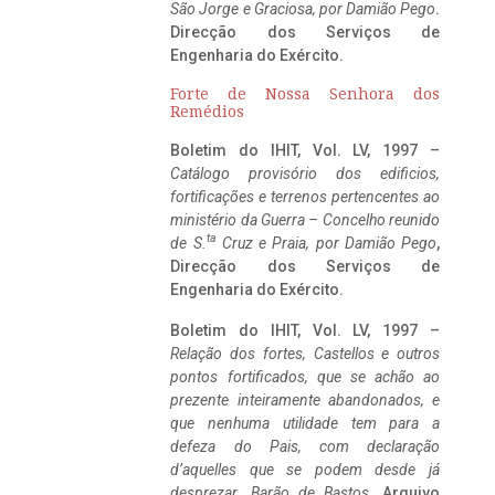
São Jorge e Graciosa,
por Damião Pego
.
Direcção dos Serviços de
Engenharia do Exército.
Forte de Nossa Senhora dos
Remédios
Boletim do IHIT, Vol. LV, 1997 –
Catálogo provisório dos edificios,
fortificações e terrenos pertencentes ao
ministério da Guerra – Concelho reunido
ta
de S.
Cruz e Praia, por Damião Pego
,
Direcção dos Serviços de
Engenharia do Exército.
Boletim do IHIT, Vol. LV, 1997 –
Relação dos fortes, Castellos e outros
pontos fortificados, que se achão ao
prezente inteiramente abandonados, e
que nenhuma utilidade tem para a
defeza do Pais, com declaração
d’aquelles que se podem desde já
desprezar. Barão de Bastos
. Arquivo