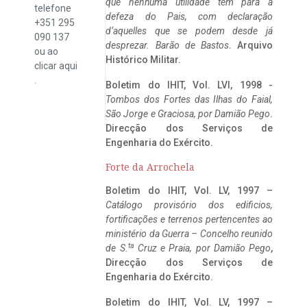
que nenhuma utilidade tem para a
telefone
defeza do Pais, com declaração
+351 295
d’aquelles que se podem desde já
090 137
desprezar. Barão de Bastos
. Arquivo
ou ao
Histórico Militar.
clicar
aqui
.
Boletim do IHIT, Vol. LVI, 1998 -
Tombos dos Fortes das Ilhas do Faial,
São Jorge e Graciosa,
por Damião Pego
.
Direcção dos Serviços de
Engenharia do Exército.
Forte da Arrochela
Boletim do IHIT, Vol. LV, 1997 –
Catálogo provisório dos edificios,
fortificações e terrenos pertencentes ao
ministério da Guerra – Concelho reunido
ta
de S.
Cruz e Praia, por Damião Pego
,
Direcção dos Serviços de
Engenharia do Exército.
Boletim do IHIT, Vol. LV, 1997 –