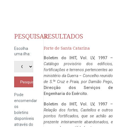
PESQUISAR
RESULTADOS
Forte de Santa Catarina
Escolha
uma ilha:
Boletim do IHIT, Vol. LV, 1997 –
Catálogo provisório dos edificios,
fortificações e terrenos pertencentes ao
ministério da Guerra – Concelho reunido
ta
de S.
Cruz e Praia, por Damião Pego
,
Pesquisar
Direcção dos Serviços de
Engenharia do Exército.
Pode
encomendar
Boletim do IHIT, Vol. LV, 1997 –
os
Relação dos fortes, Castellos e outros
boletins
pontos fortificados, que se achão ao
disponíveis
prezente inteiramente abandonados, e
através do