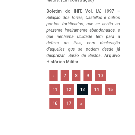
Matos. (Em construção)
Boletim do IHIT, Vol. LV, 1997 –
Relação dos fortes, Castellos e outros
pontos fortificados, que se achão ao
prezente inteiramente abandonados, e
que nenhuma utilidade tem para a
defeza do Pais, com declaração
d’aquelles que se podem desde já
desprezar. Barão de Bastos
. Arquivo
Histórico Militar.
«
7
8
9
10
11
12
13
14
15
16
17
»