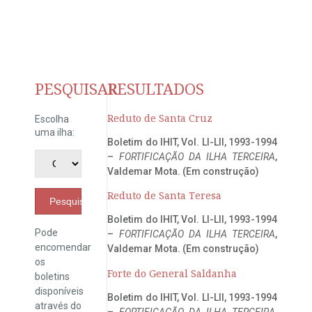
PESQUISAR
RESULTADOS
Reduto de Santa Cruz
Escolha
uma ilha:
Boletim do IHIT, Vol. LI-LII, 1993-1994
–
FORTIFICAÇÃO DA ILHA TERCEIRA
,
Valdemar Mota. (Em construção)
Reduto de Santa Teresa
Pesquisar
Boletim do IHIT, Vol. LI-LII, 1993-1994
Pode
–
FORTIFICAÇÃO DA ILHA TERCEIRA
,
encomendar
Valdemar Mota. (Em construção)
os
Forte do General Saldanha
boletins
disponíveis
Boletim do IHIT, Vol. LI-LII, 1993-1994
através do
–
FORTIFICAÇÃO DA ILHA TERCEIRA
,