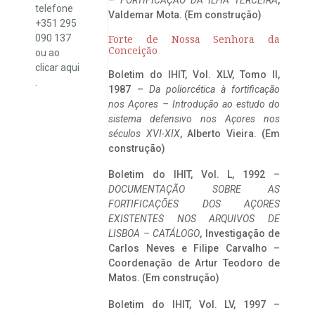
telefone
Valdemar Mota. (Em construção)
+351 295
090 137
Forte de Nossa Senhora da
Conceição
ou ao
clicar
aqui
Boletim do IHIT, Vol. XLV, Tomo II,
.
1987 –
Da poliorcética à fortificação
nos Açores – Introdução ao estudo do
sistema defensivo nos Açores nos
séculos XVI-XIX
, Alberto Vieira. (Em
construção)
Boletim do IHIT, Vol. L, 1992 –
DOCUMENTAÇÃO SOBRE AS
FORTIFICAÇÕES DOS AÇORES
EXISTENTES NOS ARQUIVOS DE
LISBOA – CATÁLOGO
, Investigação de
Carlos Neves e Filipe Carvalho –
Coordenação de Artur Teodoro de
Matos. (Em construção)
Boletim do IHIT, Vol. LV, 1997 –