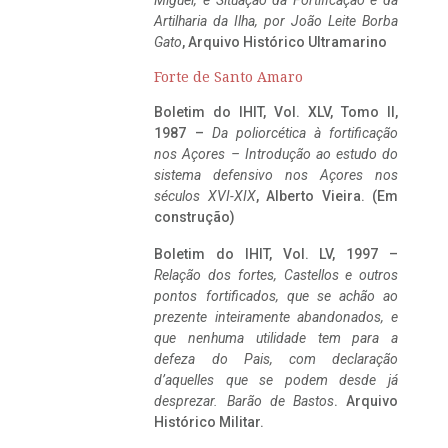
Miguel, e Situação da Fortificação e da
Artilharia da Ilha, por João Leite Borba
Gato
, Arquivo Histórico Ultramarino
Forte de Santo Amaro
Boletim do IHIT, Vol. XLV, Tomo II,
1987 –
Da poliorcética à fortificação
nos Açores – Introdução ao estudo do
sistema defensivo nos Açores nos
séculos XVI-XIX
, Alberto Vieira. (Em
construção)
Boletim do IHIT, Vol. LV, 1997 –
Relação dos fortes, Castellos e outros
pontos fortificados, que se achão ao
prezente inteiramente abandonados, e
que nenhuma utilidade tem para a
defeza do Pais, com declaração
d’aquelles que se podem desde já
desprezar. Barão de Bastos
. Arquivo
Histórico Militar.