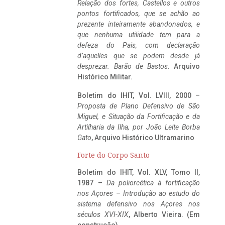
Relação dos fortes, Castellos e outros
pontos fortificados, que se achão ao
prezente inteiramente abandonados, e
que nenhuma utilidade tem para a
defeza do Pais, com declaração
d’aquelles que se podem desde já
desprezar. Barão de Bastos
. Arquivo
Histórico Militar.
Boletim do IHIT, Vol. LVIII, 2000 –
Proposta de Plano Defensivo de São
Miguel, e Situação da Fortificação e da
Artilharia da Ilha, por João Leite Borba
Gato
, Arquivo Histórico Ultramarino
Forte do Corpo Santo
Boletim do IHIT, Vol. XLV, Tomo II,
1987 –
Da poliorcética à fortificação
nos Açores – Introdução ao estudo do
sistema defensivo nos Açores nos
séculos XVI-XIX
, Alberto Vieira. (Em