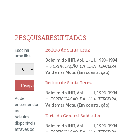
PESQUISAR
RESULTADOS
Reduto de Santa Cruz
Escolha
uma ilha:
Boletim do IHIT, Vol. LI-LII, 1993-1994
–
FORTIFICAÇÃO DA ILHA TERCEIRA
,
Valdemar Mota. (Em construção)
Reduto de Santa Teresa
Pesquisar
Boletim do IHIT, Vol. LI-LII, 1993-1994
Pode
–
FORTIFICAÇÃO DA ILHA TERCEIRA
,
encomendar
Valdemar Mota. (Em construção)
os
Forte do General Saldanha
boletins
disponíveis
Boletim do IHIT, Vol. LI-LII, 1993-1994
através do
–
FORTIFICAÇÃO DA ILHA TERCEIRA
,