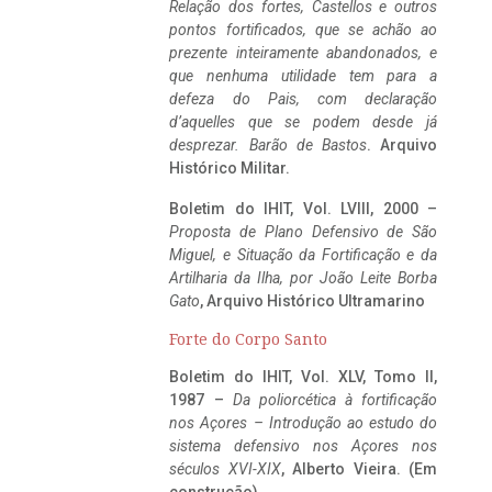
Relação dos fortes, Castellos e outros
pontos fortificados, que se achão ao
prezente inteiramente abandonados, e
que nenhuma utilidade tem para a
defeza do Pais, com declaração
d’aquelles que se podem desde já
desprezar. Barão de Bastos
. Arquivo
Histórico Militar.
Boletim do IHIT, Vol. LVIII, 2000 –
Proposta de Plano Defensivo de São
Miguel, e Situação da Fortificação e da
Artilharia da Ilha, por João Leite Borba
Gato
, Arquivo Histórico Ultramarino
Forte do Corpo Santo
Boletim do IHIT, Vol. XLV, Tomo II,
1987 –
Da poliorcética à fortificação
nos Açores – Introdução ao estudo do
sistema defensivo nos Açores nos
séculos XVI-XIX
, Alberto Vieira. (Em