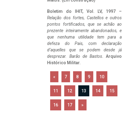
Matos. (Em construção)
Boletim do IHIT, Vol. LV, 1997 –
Relação dos fortes, Castellos e outros
pontos fortificados, que se achão ao
prezente inteiramente abandonados, e
que nenhuma utilidade tem para a
defeza do Pais, com declaração
d’aquelles que se podem desde já
desprezar. Barão de Bastos
. Arquivo
Histórico Militar.
«
7
8
9
10
11
12
13
14
15
16
17
»