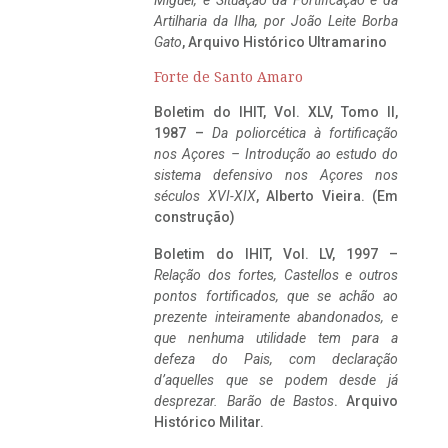
Miguel, e Situação da Fortificação e da
Artilharia da Ilha, por João Leite Borba
Gato
, Arquivo Histórico Ultramarino
Forte de Santo Amaro
Boletim do IHIT, Vol. XLV, Tomo II,
1987 –
Da poliorcética à fortificação
nos Açores – Introdução ao estudo do
sistema defensivo nos Açores nos
séculos XVI-XIX
, Alberto Vieira. (Em
construção)
Boletim do IHIT, Vol. LV, 1997 –
Relação dos fortes, Castellos e outros
pontos fortificados, que se achão ao
prezente inteiramente abandonados, e
que nenhuma utilidade tem para a
defeza do Pais, com declaração
d’aquelles que se podem desde já
desprezar. Barão de Bastos
. Arquivo
Histórico Militar.