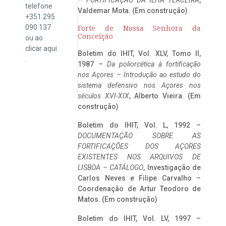
telefone
Valdemar Mota. (Em construção)
+351 295
090 137
Forte de Nossa Senhora da
Conceição
ou ao
clicar
aqui
Boletim do IHIT, Vol. XLV, Tomo II,
.
1987 –
Da poliorcética à fortificação
nos Açores – Introdução ao estudo do
sistema defensivo nos Açores nos
séculos XVI-XIX
, Alberto Vieira. (Em
construção)
Boletim do IHIT, Vol. L, 1992 –
DOCUMENTAÇÃO SOBRE AS
FORTIFICAÇÕES DOS AÇORES
EXISTENTES NOS ARQUIVOS DE
LISBOA – CATÁLOGO
, Investigação de
Carlos Neves e Filipe Carvalho –
Coordenação de Artur Teodoro de
Matos. (Em construção)
Boletim do IHIT, Vol. LV, 1997 –