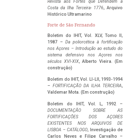
Revista aos Fortes que Defendem a
Costa da Ilha Terceira- 1776
, Arquivo
Histórico Ultramarino
Forte de São Fernando
Boletim do IHIT, Vol. XLV, Tomo II,
1987 –
Da poliorcética à fortificação
nos Açores – Introdução ao estudo do
sistema defensivo nos Açores nos
séculos XVI-XIX
, Alberto Vieira. (Em
construção)
Boletim do IHIT, Vol. LI-LII, 1993-1994
–
FORTIFICAÇÃO DA ILHA TERCEIRA
,
Valdemar Mota. (Em construção)
Boletim do IHIT, Vol. L, 1992 –
DOCUMENTAÇÃO SOBRE AS
FORTIFICAÇÕES DOS AÇORES
EXISTENTES NOS ARQUIVOS DE
LISBOA – CATÁLOGO
, Investigação de
Carlos Neves e Filipe Carvalho –