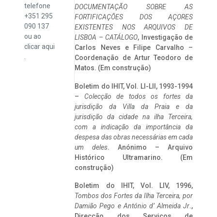
telefone
DOCUMENTAÇÃO SOBRE AS
+351 295
FORTIFICAÇÕES DOS AÇORES
090 137
EXISTENTES NOS ARQUIVOS DE
ou ao
LISBOA – CATÁLOGO
, Investigação de
clicar
aqui
Carlos Neves e Filipe Carvalho –
.
Coordenação de Artur Teodoro de
Matos. (Em construção)
Boletim do IHIT, Vol. LI-LII, 1993-1994
–
Colecção de todos os fortes da
jurisdição da Villa da Praia e da
jurisdição da cidade na ilha Terceira,
com a indicação da importância da
despesa das obras necessárias em cada
um deles
. Anónimo – Arquivo
Histórico Ultramarino. (Em
construção)
Boletim do IHIT, Vol. LIV, 1996,
Tombos dos Fortes da Ilha Terceira,
por
Damião Pego e António d’ Almeida Jr
.,
Direcção dos Serviços de