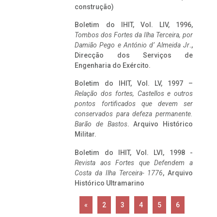
construção)
Boletim do IHIT, Vol. LIV, 1996,
Tombos dos Fortes da Ilha Terceira,
por
Damião Pego e António d’ Almeida Jr
.,
Direcção dos Serviços de
Engenharia do Exército.
Boletim do IHIT, Vol. LV, 1997 –
Relação dos fortes, Castellos e outros
pontos fortificados que devem ser
conservados para defeza permanente.
Barão de Bastos
. Arquivo Histórico
Militar.
Boletim do IHIT, Vol. LVI, 1998 -
Revista aos Fortes que Defendem a
Costa da Ilha Terceira- 1776
, Arquivo
Histórico Ultramarino
«
2
3
4
5
6