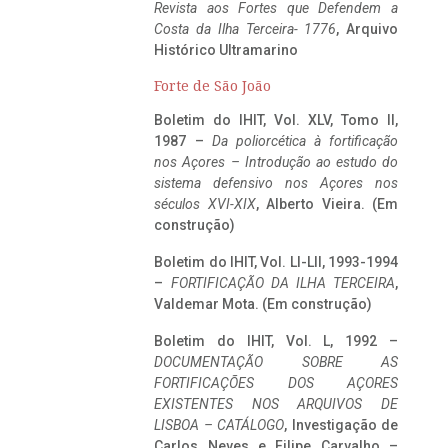
Revista aos Fortes que Defendem a
Costa da Ilha Terceira- 1776
, Arquivo
Histórico Ultramarino
Forte de São João
Boletim do IHIT, Vol. XLV, Tomo II,
1987 –
Da poliorcética à fortificação
nos Açores – Introdução ao estudo do
sistema defensivo nos Açores nos
séculos XVI-XIX
, Alberto Vieira. (Em
construção)
Boletim do IHIT, Vol. LI-LII, 1993-1994
–
FORTIFICAÇÃO DA ILHA TERCEIRA
,
Valdemar Mota. (Em construção)
Boletim do IHIT, Vol. L, 1992 –
DOCUMENTAÇÃO SOBRE AS
FORTIFICAÇÕES DOS AÇORES
EXISTENTES NOS ARQUIVOS DE
LISBOA – CATÁLOGO
, Investigação de
Carlos Neves e Filipe Carvalho –