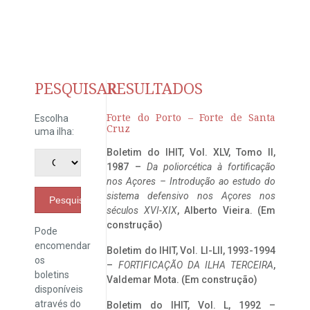
PESQUISAR
RESULTADOS
Forte do Porto – Forte de Santa
Escolha
Cruz
uma ilha:
Boletim do IHIT, Vol. XLV, Tomo II,
1987 –
Da poliorcética à fortificação
nos Açores – Introdução ao estudo do
sistema defensivo nos Açores nos
Pesquisar
séculos XVI-XIX
, Alberto Vieira. (Em
construção)
Pode
encomendar
Boletim do IHIT, Vol. LI-LII, 1993-1994
os
–
FORTIFICAÇÃO DA ILHA TERCEIRA
,
boletins
Valdemar Mota. (Em construção)
disponíveis
através do
Boletim do IHIT, Vol. L, 1992 –