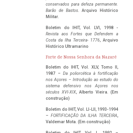
conservados para defeza permanente.
Barão de Bastos
. Arquivo Histórico
Militar.
Boletim do IHIT, Vol. LVI, 1998 -
Revista aos Fortes que Defendem a
Costa da Ilha Terceira- 1776
, Arquivo
Histórico Ultramarino
Forte de Nossa Senhora da Nazaré
Boletim do IHIT, Vol. XLV, Tomo II,
1987 –
Da poliorcética à fortificação
nos Açores – Introdução ao estudo do
sistema defensivo nos Açores nos
séculos XVI-XIX
, Alberto Vieira. (Em
construção)
Boletim do IHIT, Vol. LI-LII, 1993-1994
–
FORTIFICAÇÃO DA ILHA TERCEIRA
,
Valdemar Mota. (Em construção)
Boletim do IHIT, Vol. L, 1992 –