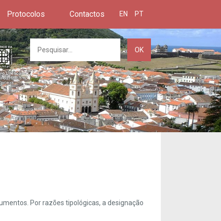
Protocolos
Contactos
EN
PT
OK
umentos. Por razões tipológicas, a designação