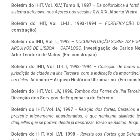
Boletim do IHIT, Vol. XLV, Tomo II, 1987 –
Da poliorcética à fort
sistema defensivo nos Açores nos séculos XVI-XIX
, Alberto Vieira
Boletim do IHIT, Vol. LI-LII, 1993-1994 –
FORTIFICAÇÃO D
construção)
Boletim do IHIT, Vol. L, 1992 –
DOCUMENTAÇÃO SOBRE AS FORT
ARQUIVOS DE LISBOA – CATÁLOGO
, Investigação de Carlos N
Artur Teodoro de Matos. (Em construção)
Boletim do IHIT, Vol. LI-LII, 1993-1994 –
Colecção de todos os
jurisdição da cidade na ilha Terceira, com a indicação da importâ
um deles
. Anónimo – Arquivo Histórico Ultramarino. (Em const
Boletim do IHIT, Vol. LIV, 1996,
Tombos dos Fortes da Ilha Terceir
Direcção dos Serviços de Engenharia do Exército.
Boletim do IHIT, Vol. LV, 1997 –
Relação dos fortes, Castellos e
prezente inteiramente abandonados, e que nenhuma utilidade 
d’aquelles que se podem desde já desprezar. Barão de Bastos
. Arqui
Boletim do IHIT, Vol. LVI, 1998 -
Revista aos Fortes que Defend