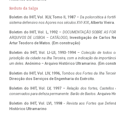
Reduto da Salga
Boletim do IHIT, Vol. XLV, Tomo II, 1987 –
Da poliorcética à fort
sistema defensivo nos Açores nos séculos XVI-XIX
, Alberto Vieira
Boletim do IHIT, Vol. L, 1992 –
DOCUMENTAÇÃO SOBRE AS FORT
ARQUIVOS DE LISBOA – CATÁLOGO
, Investigação de Carlos N
Artur Teodoro de Matos. (Em construção)
Boletim do IHIT, Vol. LI-LII, 1993-1994 –
Colecção de todos os
jurisdição da cidade na ilha Terceira, com a indicação da importâ
um deles
. Anónimo – Arquivo Histórico Ultramarino. (Em const
Boletim do IHIT, Vol. LIV, 1996,
Tombos dos Fortes da Ilha Terceir
Direcção dos Serviços de Engenharia do Exército.
Boletim do IHIT, Vol. LV, 1997 –
Relação dos fortes, Castellos
conservados para defeza permanente. Barão de Bastos
. Arquivo Hi
Boletim do IHIT, Vol. LVI, 1998 -
Revista aos Fortes que Defend
Histórico Ultramarino