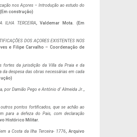
ificação nos Açores – Introdução ao estudo do
. (Em construção)
A ILHA TERCEIRA
, Valdemar Mota. (Em
IFICAÇÕES DOS AÇORES EXISTENTES NOS
eves e Filipe Carvalho – Coordenação de
 fortes da jurisdição da Villa da Praia e da
ncia da despesa das obras necessárias em cada
rução)
a,
por Damião Pego e António d’ Almeida Jr
.,
 outros pontos fortificados, que se achão ao
tem para a defeza do Pais, com declaração
vo Histórico Militar.
em a Costa da Ilha Terceira- 1776
, Arquivo