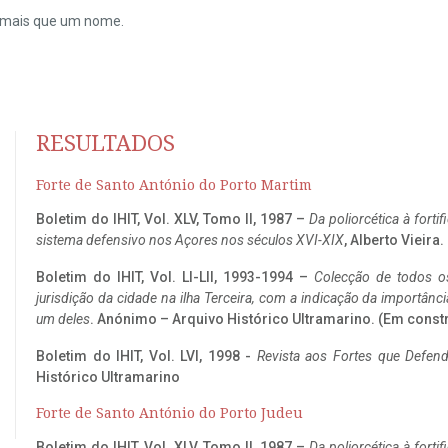
do mais que um nome.
RESULTADOS
Forte de Santo António do Porto Martim
Boletim do IHIT, Vol. XLV, Tomo II, 1987 –
Da poliorcética à fort
sistema defensivo nos Açores nos séculos XVI-XIX
, Alberto Vieira
Boletim do IHIT, Vol. LI-LII, 1993-1994 –
Colecção de todos os
jurisdição da cidade na ilha Terceira, com a indicação da importâ
um deles
. Anónimo – Arquivo Histórico Ultramarino. (Em const
Boletim do IHIT, Vol. LVI, 1998 -
Revista aos Fortes que Defend
Histórico Ultramarino
Forte de Santo António do Porto Judeu
Boletim do IHIT, Vol. XLV, Tomo II, 1987 –
Da poliorcética à fort