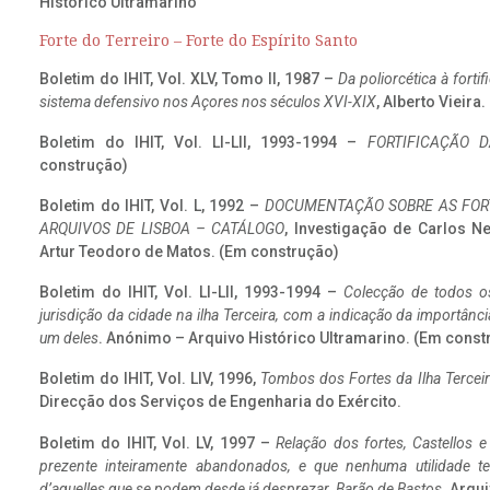
Histórico Ultramarino
Forte do Terreiro – Forte do Espírito Santo
Boletim do IHIT, Vol. XLV, Tomo II, 1987 –
Da poliorcética à fort
sistema defensivo nos Açores nos séculos XVI-XIX
, Alberto Vieira
Boletim do IHIT, Vol. LI-LII, 1993-1994 –
FORTIFICAÇÃO D
construção)
Boletim do IHIT, Vol. L, 1992 –
DOCUMENTAÇÃO SOBRE AS FORT
ARQUIVOS DE LISBOA – CATÁLOGO
, Investigação de Carlos N
Artur Teodoro de Matos. (Em construção)
Boletim do IHIT, Vol. LI-LII, 1993-1994 –
Colecção de todos os
jurisdição da cidade na ilha Terceira, com a indicação da importâ
um deles
. Anónimo – Arquivo Histórico Ultramarino. (Em const
Boletim do IHIT, Vol. LIV, 1996,
Tombos dos Fortes da Ilha Terceir
Direcção dos Serviços de Engenharia do Exército.
Boletim do IHIT, Vol. LV, 1997 –
Relação dos fortes, Castellos e
prezente inteiramente abandonados, e que nenhuma utilidade 
d’aquelles que se podem desde já desprezar. Barão de Bastos
. Arqui