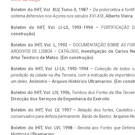
Boletim do IHIT, Vol. XLV, Tomo II, 1987 –
Da poliorcética à fort
sistema defensivo nos Açores nos séculos XVI-XIX
, Alberto Vieira
Boletim do IHIT, Vol. LI-LII, 1993-1994 –
FORTIFICAÇÃO D
construção)
Boletim do IHIT, Vol. L, 1992 –
DOCUMENTAÇÃO SOBRE AS FORT
ARQUIVOS DE LISBOA – CATÁLOGO
, Investigação de Carlos N
Artur Teodoro de Matos. (Em construção)
Boletim do IHIT, Vol. LI-LII, 1993-1994 –
Colecção de todos os
jurisdição da cidade na ilha Terceira, com a indicação da importâ
um deles
. Anónimo – Arquivo Histórico Ultramarino. (Em const
Boletim do IHIT, Vol. LIV, 1996,
Tombos dos Fortes da Ilha Terceir
Direcção dos Serviços de Engenharia do Exército.
Boletim do IHIT, Vol. LV, 1997 –
Relação dos fortes, Castellos
conservados para defeza permanente. Barão de Bastos
. Arquivo Hi
Boletim do IHIT, Vol. LVI, 1998 -
Revista aos Fortes que Defend
Histórico Ultramarino