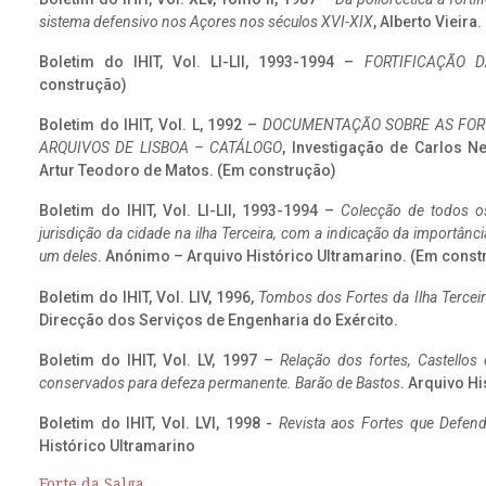
sistema defensivo nos Açores nos séculos XVI-XIX
, Alberto Vieira
Boletim do IHIT, Vol. LI-LII, 1993-1994 –
FORTIFICAÇÃO D
construção)
Boletim do IHIT, Vol. L, 1992 –
DOCUMENTAÇÃO SOBRE AS FORT
ARQUIVOS DE LISBOA – CATÁLOGO
, Investigação de Carlos N
Artur Teodoro de Matos. (Em construção)
Boletim do IHIT, Vol. LI-LII, 1993-1994 –
Colecção de todos os
jurisdição da cidade na ilha Terceira, com a indicação da importâ
um deles
. Anónimo – Arquivo Histórico Ultramarino. (Em const
Boletim do IHIT, Vol. LIV, 1996,
Tombos dos Fortes da Ilha Terceir
Direcção dos Serviços de Engenharia do Exército.
Boletim do IHIT, Vol. LV, 1997 –
Relação dos fortes, Castellos
conservados para defeza permanente. Barão de Bastos
. Arquivo Hi
Boletim do IHIT, Vol. LVI, 1998 -
Revista aos Fortes que Defend
Histórico Ultramarino
Forte da Salga