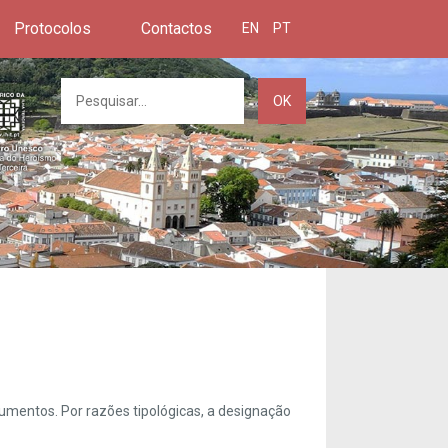
Protocolos
Contactos
EN
PT
OK
umentos. Por razões tipológicas, a designação