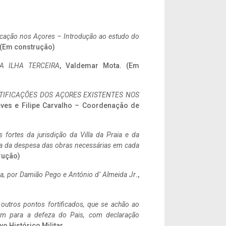
ificação nos Açores – Introdução ao estudo do
. (Em construção)
A ILHA TERCEIRA
, Valdemar Mota. (Em
IFICAÇÕES DOS AÇORES EXISTENTES NOS
eves e Filipe Carvalho – Coordenação de
 fortes da jurisdição da Villa da Praia e da
ncia da despesa das obras necessárias em cada
rução)
a,
por Damião Pego e António d’ Almeida Jr
.,
 outros pontos fortificados, que se achão ao
tem para a defeza do Pais, com declaração
vo Histórico Militar.