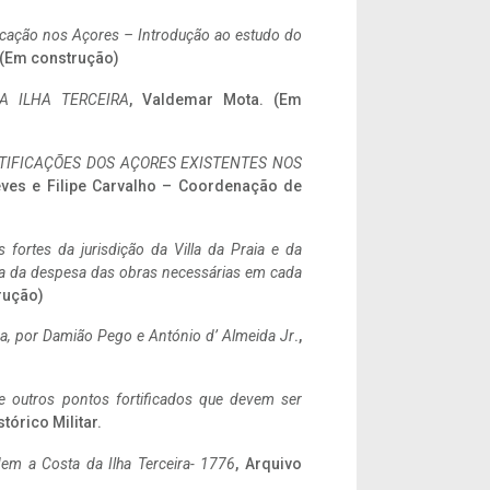
ificação nos Açores – Introdução ao estudo do
. (Em construção)
A ILHA TERCEIRA
, Valdemar Mota. (Em
IFICAÇÕES DOS AÇORES EXISTENTES NOS
eves e Filipe Carvalho – Coordenação de
 fortes da jurisdição da Villa da Praia e da
ncia da despesa das obras necessárias em cada
rução)
a,
por Damião Pego e António d’ Almeida Jr
.,
 e outros pontos fortificados que devem ser
stórico Militar.
em a Costa da Ilha Terceira- 1776
, Arquivo