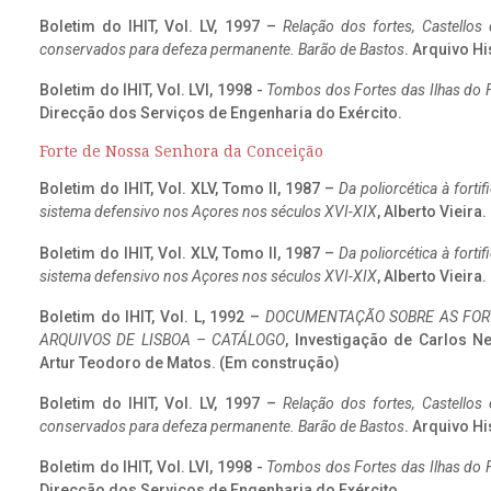
Boletim do IHIT, Vol. LV, 1997 –
Relação dos fortes, Castellos
conservados para defeza permanente. Barão de Bastos
. Arquivo Hi
Boletim do IHIT, Vol. LVI, 1998 -
Tombos dos Fortes das Ilhas do F
Direcção dos Serviços de Engenharia do Exército.
Forte de Nossa Senhora da Conceição
Boletim do IHIT, Vol. XLV, Tomo II, 1987 –
Da poliorcética à fort
sistema defensivo nos Açores nos séculos XVI-XIX
, Alberto Vieira
Boletim do IHIT, Vol. XLV, Tomo II, 1987 –
Da poliorcética à fort
sistema defensivo nos Açores nos séculos XVI-XIX
, Alberto Vieira
Boletim do IHIT, Vol. L, 1992 –
DOCUMENTAÇÃO SOBRE AS FORT
ARQUIVOS DE LISBOA – CATÁLOGO
, Investigação de Carlos N
Artur Teodoro de Matos. (Em construção)
Boletim do IHIT, Vol. LV, 1997 –
Relação dos fortes, Castellos
conservados para defeza permanente. Barão de Bastos
. Arquivo Hi
Boletim do IHIT, Vol. LVI, 1998 -
Tombos dos Fortes das Ilhas do F
Direcção dos Serviços de Engenharia do Exército.