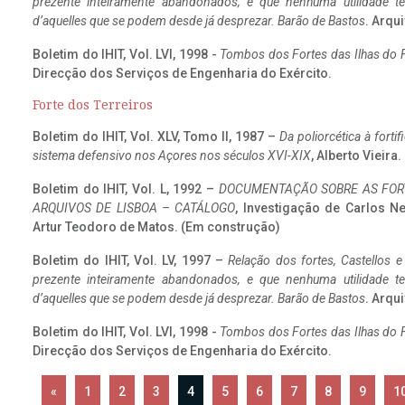
prezente inteiramente abandonados, e que nenhuma utilidade 
d’aquelles que se podem desde já desprezar. Barão de Bastos
. Arqui
Boletim do IHIT, Vol. LVI, 1998 -
Tombos dos Fortes das Ilhas do F
Direcção dos Serviços de Engenharia do Exército.
Forte dos Terreiros
Boletim do IHIT, Vol. XLV, Tomo II, 1987 –
Da poliorcética à fort
sistema defensivo nos Açores nos séculos XVI-XIX
, Alberto Vieira
Boletim do IHIT, Vol. L, 1992 –
DOCUMENTAÇÃO SOBRE AS FORT
ARQUIVOS DE LISBOA – CATÁLOGO
, Investigação de Carlos N
Artur Teodoro de Matos. (Em construção)
Boletim do IHIT, Vol. LV, 1997 –
Relação dos fortes, Castellos e
prezente inteiramente abandonados, e que nenhuma utilidade 
d’aquelles que se podem desde já desprezar. Barão de Bastos
. Arqui
Boletim do IHIT, Vol. LVI, 1998 -
Tombos dos Fortes das Ilhas do F
Direcção dos Serviços de Engenharia do Exército.
«
1
2
3
4
5
6
7
8
9
1