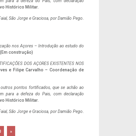
tem para a defeza do Pais, com declaração
vo Histórico Militar.
aial, São Jorge e Graciosa,
por Damião Pego
.
ificação nos Açores – Introdução ao estudo do
. (Em construção)
IFICAÇÕES DOS AÇORES EXISTENTES NOS
eves e Filipe Carvalho – Coordenação de
 outros pontos fortificados, que se achão ao
tem para a defeza do Pais, com declaração
vo Histórico Militar.
aial, São Jorge e Graciosa,
por Damião Pego
.
0
»