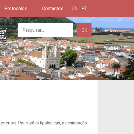
Protocolos
Contactos
EN
PT
OK
umentos. Por razões tipológicas, a designação