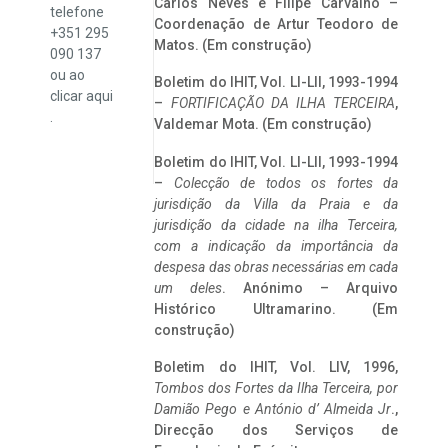
Carlos Neves e Filipe Carvalho –
telefone
Coordenação de Artur Teodoro de
+351 295
Matos. (Em construção)
090 137
ou ao
Boletim do IHIT, Vol. LI-LII, 1993-1994
clicar
aqui
–
FORTIFICAÇÃO DA ILHA TERCEIRA
,
.
Valdemar Mota. (Em construção)
Boletim do IHIT, Vol. LI-LII, 1993-1994
–
Colecção de todos os fortes da
jurisdição da Villa da Praia e da
jurisdição da cidade na ilha Terceira,
com a indicação da importância da
despesa das obras necessárias em cada
um deles
. Anónimo – Arquivo
Histórico Ultramarino. (Em
construção)
Boletim do IHIT, Vol. LIV, 1996,
Tombos dos Fortes da Ilha Terceira,
por
Damião Pego e António d’ Almeida Jr
.,
Direcção dos Serviços de