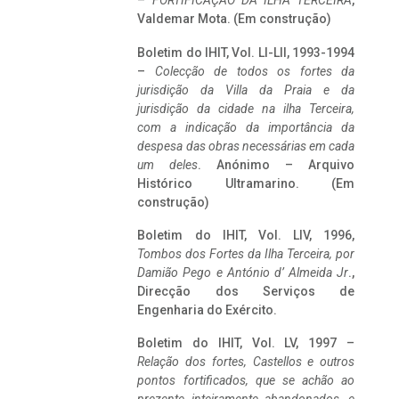
–
FORTIFICAÇÃO DA ILHA TERCEIRA
,
Valdemar Mota. (Em construção)
Boletim do IHIT, Vol. LI-LII, 1993-1994
–
Colecção de todos os fortes da
jurisdição da Villa da Praia e da
jurisdição da cidade na ilha Terceira,
com a indicação da importância da
despesa das obras necessárias em cada
um deles
. Anónimo – Arquivo
Histórico Ultramarino. (Em
construção)
Boletim do IHIT, Vol. LIV, 1996,
Tombos dos Fortes da Ilha Terceira,
por
Damião Pego e António d’ Almeida Jr
.,
Direcção dos Serviços de
Engenharia do Exército.
Boletim do IHIT, Vol. LV, 1997 –
Relação dos fortes, Castellos e outros
pontos fortificados, que se achão ao