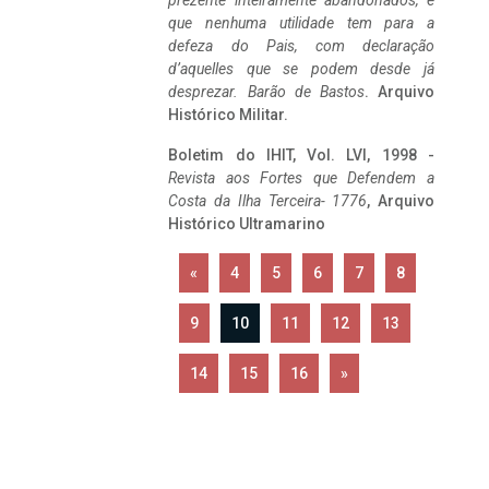
prezente inteiramente abandonados, e
que nenhuma utilidade tem para a
defeza do Pais, com declaração
d’aquelles que se podem desde já
desprezar. Barão de Bastos
. Arquivo
Histórico Militar.
Boletim do IHIT, Vol. LVI, 1998 -
Revista aos Fortes que Defendem a
Costa da Ilha Terceira- 1776
, Arquivo
Histórico Ultramarino
«
4
5
6
7
8
9
10
11
12
13
14
15
16
»