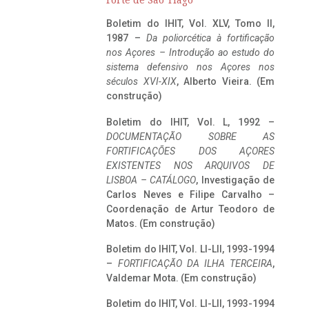
Forte de São Tiago
Boletim do IHIT, Vol. XLV, Tomo II,
1987 –
Da poliorcética à fortificação
nos Açores – Introdução ao estudo do
sistema defensivo nos Açores nos
séculos XVI-XIX
, Alberto Vieira. (Em
construção)
Boletim do IHIT, Vol. L, 1992 –
DOCUMENTAÇÃO SOBRE AS
FORTIFICAÇÕES DOS AÇORES
EXISTENTES NOS ARQUIVOS DE
LISBOA – CATÁLOGO
, Investigação de
Carlos Neves e Filipe Carvalho –
Coordenação de Artur Teodoro de
Matos. (Em construção)
Boletim do IHIT, Vol. LI-LII, 1993-1994
–
FORTIFICAÇÃO DA ILHA TERCEIRA
,
Valdemar Mota. (Em construção)
Boletim do IHIT, Vol. LI-LII, 1993-1994