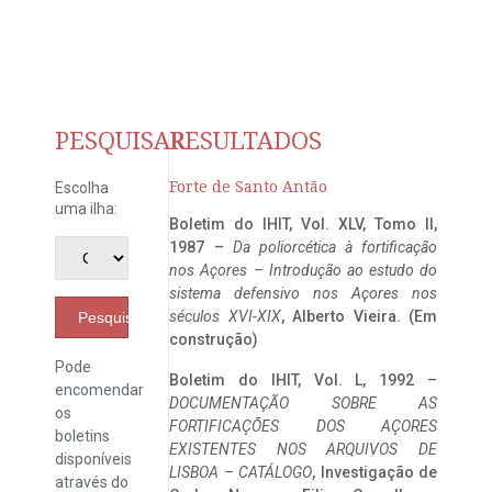
PESQUISAR
RESULTADOS
Forte de Santo Antão
Escolha
uma ilha:
Boletim do IHIT, Vol. XLV, Tomo II,
1987 –
Da poliorcética à fortificação
nos Açores – Introdução ao estudo do
sistema defensivo nos Açores nos
séculos XVI-XIX
, Alberto Vieira. (Em
Pesquisar
construção)
Pode
Boletim do IHIT, Vol. L, 1992 –
encomendar
DOCUMENTAÇÃO SOBRE AS
os
FORTIFICAÇÕES DOS AÇORES
boletins
EXISTENTES NOS ARQUIVOS DE
disponíveis
LISBOA – CATÁLOGO
, Investigação de
através do