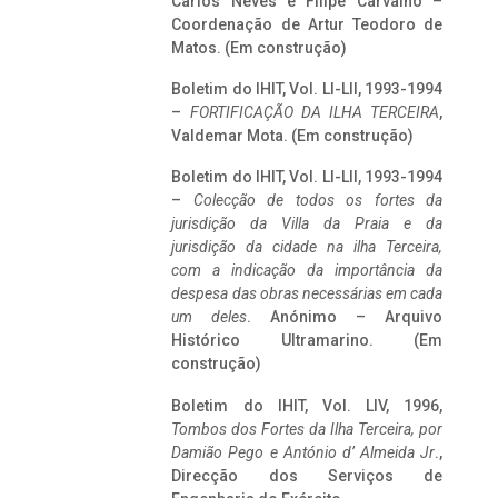
Carlos Neves e Filipe Carvalho –
Coordenação de Artur Teodoro de
Matos. (Em construção)
Boletim do IHIT, Vol. LI-LII, 1993-1994
–
FORTIFICAÇÃO DA ILHA TERCEIRA
,
Valdemar Mota. (Em construção)
Boletim do IHIT, Vol. LI-LII, 1993-1994
–
Colecção de todos os fortes da
jurisdição da Villa da Praia e da
jurisdição da cidade na ilha Terceira,
com a indicação da importância da
despesa das obras necessárias em cada
um deles
. Anónimo – Arquivo
Histórico Ultramarino. (Em
construção)
Boletim do IHIT, Vol. LIV, 1996,
Tombos dos Fortes da Ilha Terceira,
por
Damião Pego e António d’ Almeida Jr
.,
Direcção dos Serviços de