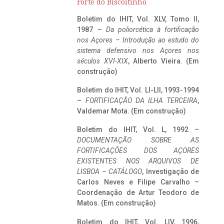
Forte do Biscoitinho
Boletim do IHIT, Vol. XLV, Tomo II,
1987 –
Da poliorcética à fortificação
nos Açores – Introdução ao estudo do
sistema defensivo nos Açores nos
séculos XVI-XIX
, Alberto Vieira. (Em
construção)
Boletim do IHIT, Vol. LI-LII, 1993-1994
–
FORTIFICAÇÃO DA ILHA TERCEIRA
,
Valdemar Mota. (Em construção)
Boletim do IHIT, Vol. L, 1992 –
DOCUMENTAÇÃO SOBRE AS
FORTIFICAÇÕES DOS AÇORES
EXISTENTES NOS ARQUIVOS DE
LISBOA – CATÁLOGO
, Investigação de
Carlos Neves e Filipe Carvalho –
Coordenação de Artur Teodoro de
Matos. (Em construção)
Boletim do IHIT, Vol. LIV, 1996,