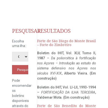
PESQUISAR
RESULTADOS
Forte de São Diogo do Monte Brasil
Escolha
– Forte do Zimbreiro
uma ilha:
Boletim do IHIT, Vol. XLV, Tomo II,
1987 –
Da poliorcética à fortificação
nos Açores – Introdução ao estudo do
sistema defensivo nos Açores nos
Pesquisar
séculos XVI-XIX
, Alberto Vieira. (Em
construção)
Pode
encomendar
Boletim do IHIT, Vol. LI-LII, 1993-1994
os
–
FORTIFICAÇÃO DA ILHA TERCEIRA
,
boletins
Valdemar Mota. (Em construção)
disponíveis
através do
Forte de São Benedito do Monte