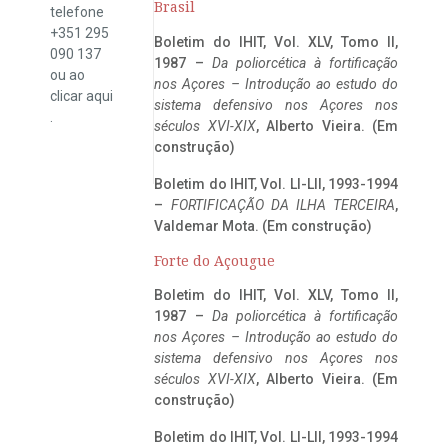
Brasil
telefone
+351 295
Boletim do IHIT, Vol. XLV, Tomo II,
090 137
1987 –
Da poliorcética à fortificação
ou ao
nos Açores – Introdução ao estudo do
clicar
aqui
sistema defensivo nos Açores nos
.
séculos XVI-XIX
, Alberto Vieira. (Em
construção)
Boletim do IHIT, Vol. LI-LII, 1993-1994
–
FORTIFICAÇÃO DA ILHA TERCEIRA
,
Valdemar Mota. (Em construção)
Forte do Açougue
Boletim do IHIT, Vol. XLV, Tomo II,
1987 –
Da poliorcética à fortificação
nos Açores – Introdução ao estudo do
sistema defensivo nos Açores nos
séculos XVI-XIX
, Alberto Vieira. (Em
construção)
Boletim do IHIT, Vol. LI-LII, 1993-1994