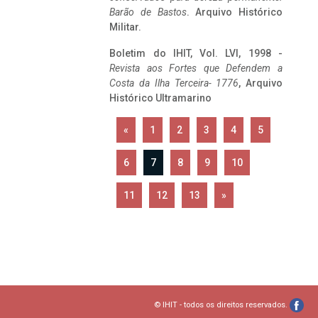
Barão de Bastos
. Arquivo Histórico
Militar.
Boletim do IHIT, Vol. LVI, 1998 -
Revista aos Fortes que Defendem a
Costa da Ilha Terceira- 1776
, Arquivo
Histórico Ultramarino
«
1
2
3
4
5
6
7
8
9
10
11
12
13
»
© IHIT - todos os direitos reservados.