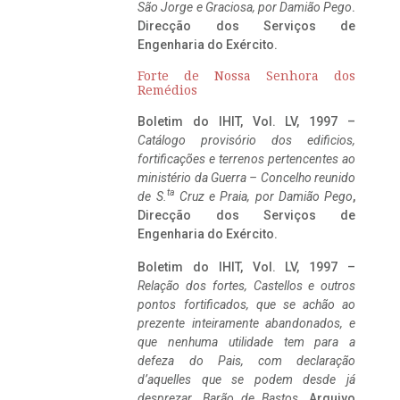
São Jorge e Graciosa,
por Damião Pego
.
Direcção dos Serviços de
Engenharia do Exército.
Forte de Nossa Senhora dos
Remédios
Boletim do IHIT, Vol. LV, 1997 –
Catálogo provisório dos edificios,
fortificações e terrenos pertencentes ao
ministério da Guerra – Concelho reunido
ta
de S.
Cruz e Praia, por Damião Pego
,
Direcção dos Serviços de
Engenharia do Exército.
Boletim do IHIT, Vol. LV, 1997 –
Relação dos fortes, Castellos e outros
pontos fortificados, que se achão ao
prezente inteiramente abandonados, e
que nenhuma utilidade tem para a
defeza do Pais, com declaração
d’aquelles que se podem desde já
desprezar. Barão de Bastos
. Arquivo