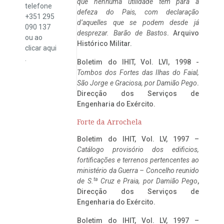
que nenhuma utilidade tem para a
telefone
defeza do Pais, com declaração
+351 295
d’aquelles que se podem desde já
090 137
desprezar. Barão de Bastos
. Arquivo
ou ao
Histórico Militar.
clicar
aqui
.
Boletim do IHIT, Vol. LVI, 1998 -
Tombos dos Fortes das Ilhas do Faial,
São Jorge e Graciosa,
por Damião Pego
.
Direcção dos Serviços de
Engenharia do Exército.
Forte da Arrochela
Boletim do IHIT, Vol. LV, 1997 –
Catálogo provisório dos edificios,
fortificações e terrenos pertencentes ao
ministério da Guerra – Concelho reunido
ta
de S.
Cruz e Praia, por Damião Pego
,
Direcção dos Serviços de
Engenharia do Exército.
Boletim do IHIT, Vol. LV, 1997 –