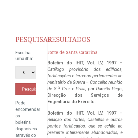
PESQUISAR
RESULTADOS
Forte de Santa Catarina
Escolha
uma ilha:
Boletim do IHIT, Vol. LV, 1997 –
Catálogo provisório dos edificios,
fortificações e terrenos pertencentes ao
ministério da Guerra – Concelho reunido
ta
de S.
Cruz e Praia, por Damião Pego
,
Pesquisar
Direcção dos Serviços de
Engenharia do Exército.
Pode
encomendar
Boletim do IHIT, Vol. LV, 1997 –
os
Relação dos fortes, Castellos e outros
boletins
pontos fortificados, que se achão ao
disponíveis
prezente inteiramente abandonados, e
através do