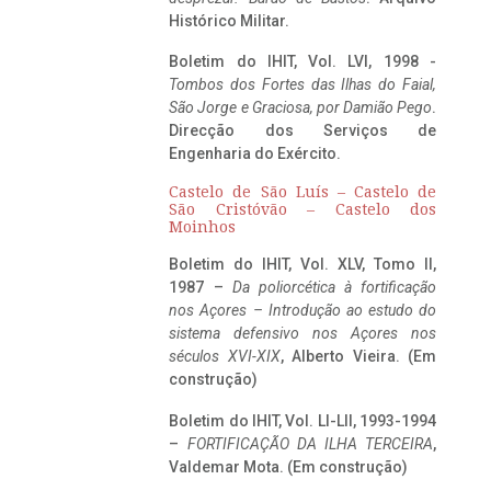
Histórico Militar.
Boletim do IHIT, Vol. LVI, 1998 -
Tombos dos Fortes das Ilhas do Faial,
São Jorge e Graciosa,
por Damião Pego
.
Direcção dos Serviços de
Engenharia do Exército.
Castelo de São Luís – Castelo de
São Cristóvão – Castelo dos
Moinhos
Boletim do IHIT, Vol. XLV, Tomo II,
1987 –
Da poliorcética à fortificação
nos Açores – Introdução ao estudo do
sistema defensivo nos Açores nos
séculos XVI-XIX
, Alberto Vieira. (Em
construção)
Boletim do IHIT, Vol. LI-LII, 1993-1994
–
FORTIFICAÇÃO DA ILHA TERCEIRA
,
Valdemar Mota. (Em construção)