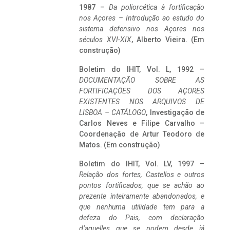
1987 –
Da poliorcética à fortificação
nos Açores – Introdução ao estudo do
sistema defensivo nos Açores nos
séculos XVI-XIX
, Alberto Vieira. (Em
construção)
Boletim do IHIT, Vol. L, 1992 –
DOCUMENTAÇÃO SOBRE AS
FORTIFICAÇÕES DOS AÇORES
EXISTENTES NOS ARQUIVOS DE
LISBOA – CATÁLOGO
, Investigação de
Carlos Neves e Filipe Carvalho –
Coordenação de Artur Teodoro de
Matos. (Em construção)
Boletim do IHIT, Vol. LV, 1997 –
Relação dos fortes, Castellos e outros
pontos fortificados, que se achão ao
prezente inteiramente abandonados, e
que nenhuma utilidade tem para a
defeza do Pais, com declaração
d’aquelles que se podem desde já