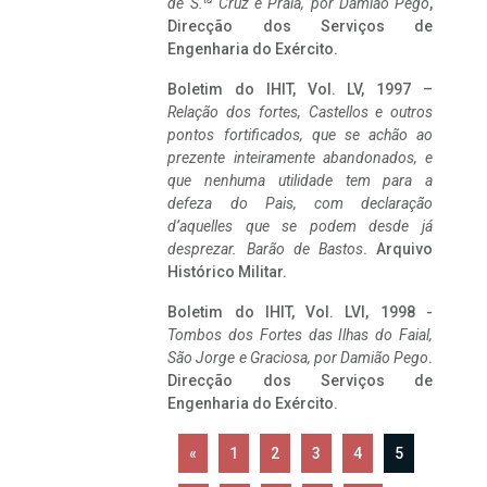
de S.
Cruz e Praia, por Damião Pego
,
Direcção dos Serviços de
Engenharia do Exército.
Boletim do IHIT, Vol. LV, 1997 –
Relação dos fortes, Castellos e outros
pontos fortificados, que se achão ao
prezente inteiramente abandonados, e
que nenhuma utilidade tem para a
defeza do Pais, com declaração
d’aquelles que se podem desde já
desprezar. Barão de Bastos
. Arquivo
Histórico Militar.
Boletim do IHIT, Vol. LVI, 1998 -
Tombos dos Fortes das Ilhas do Faial,
São Jorge e Graciosa,
por Damião Pego
.
Direcção dos Serviços de
Engenharia do Exército.
«
1
2
3
4
5