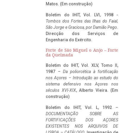
Matos. (Em construção)
Boletim do IHIT, Vol. LVI, 1998 -
Tombos dos Fortes das Ilhas do Faial,
São Jorge e Graciosa,
por Damião Pego
.
Direcção dos Serviços de
Engenharia do Exército.
Forte de São Miguel o Anjo – Forte
da Queimada
Boletim do IHIT, Vol. XLV, Tomo II,
1987 –
Da poliorcética à fortificação
nos Açores – Introdução ao estudo do
sistema defensivo nos Açores nos
séculos XVI-XIX
, Alberto Vieira. (Em
construção)
Boletim do IHIT, Vol. L, 1992 –
DOCUMENTAÇÃO SOBRE AS
FORTIFICAÇÕES DOS AÇORES
EXISTENTES NOS ARQUIVOS DE
LISBOA – CATÁLOGO
, Investigação de