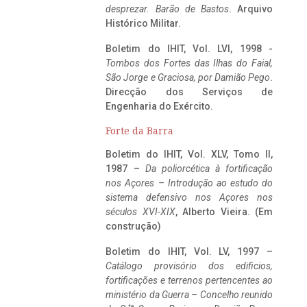
desprezar. Barão de Bastos
. Arquivo
Histórico Militar.
Boletim do IHIT, Vol. LVI, 1998 -
Tombos dos Fortes das Ilhas do Faial,
São Jorge e Graciosa,
por Damião Pego
.
Direcção dos Serviços de
Engenharia do Exército.
Forte da Barra
Boletim do IHIT, Vol. XLV, Tomo II,
1987 –
Da poliorcética à fortificação
nos Açores – Introdução ao estudo do
sistema defensivo nos Açores nos
séculos XVI-XIX
, Alberto Vieira. (Em
construção)
Boletim do IHIT, Vol. LV, 1997 –
Catálogo provisório dos edificios,
fortificações e terrenos pertencentes ao
ministério da Guerra – Concelho reunido
ta