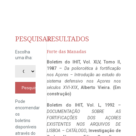
PESQUISAR
RESULTADOS
Forte das Manadas
Escolha
uma ilha:
Boletim do IHIT, Vol. XLV, Tomo II,
1987 –
Da poliorcética à fortificação
nos Açores – Introdução ao estudo do
sistema defensivo nos Açores nos
séculos XVI-XIX
, Alberto Vieira. (Em
Pesquisar
construção)
Pode
Boletim do IHIT, Vol. L, 1992 –
encomendar
DOCUMENTAÇÃO SOBRE AS
os
FORTIFICAÇÕES DOS AÇORES
boletins
EXISTENTES NOS ARQUIVOS DE
disponíveis
LISBOA – CATÁLOGO
, Investigação de
através do