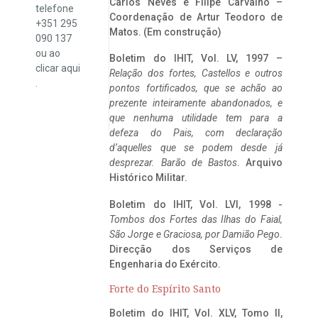
Carlos Neves e Filipe Carvalho –
telefone
Coordenação de Artur Teodoro de
+351 295
Matos. (Em construção)
090 137
ou ao
Boletim do IHIT, Vol. LV, 1997 –
clicar
aqui
Relação dos fortes, Castellos e outros
.
pontos fortificados, que se achão ao
prezente inteiramente abandonados, e
que nenhuma utilidade tem para a
defeza do Pais, com declaração
d’aquelles que se podem desde já
desprezar. Barão de Bastos
. Arquivo
Histórico Militar.
Boletim do IHIT, Vol. LVI, 1998 -
Tombos dos Fortes das Ilhas do Faial,
São Jorge e Graciosa,
por Damião Pego
.
Direcção dos Serviços de
Engenharia do Exército.
Forte do Espírito Santo
Boletim do IHIT, Vol. XLV, Tomo II,