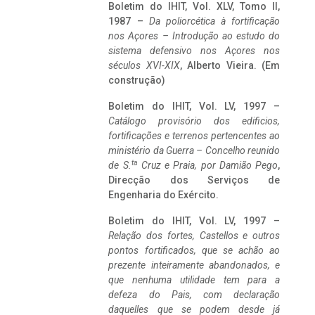
Boletim do IHIT, Vol. XLV, Tomo II,
1987 –
Da poliorcética à fortificação
nos Açores – Introdução ao estudo do
sistema defensivo nos Açores nos
séculos XVI-XIX
, Alberto Vieira. (Em
construção)
Boletim do IHIT, Vol. LV, 1997 –
Catálogo provisório dos edificios,
fortificações e terrenos pertencentes ao
ministério da Guerra – Concelho reunido
ta
de S.
Cruz e Praia, por Damião Pego
,
Direcção dos Serviços de
Engenharia do Exército.
Boletim do IHIT, Vol. LV, 1997 –
Relação dos fortes, Castellos e outros
pontos fortificados, que se achão ao
prezente inteiramente abandonados, e
que nenhuma utilidade tem para a
defeza do Pais, com declaração
daquelles que se podem desde já