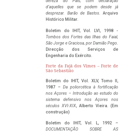
defeza do Pais, com declaração
d’aquelles que se podem desde já
desprezar. Barão de Bastos
. Arquivo
Histórico Militar.
Boletim do IHIT, Vol. LVI, 1998 -
Tombos dos Fortes das Ilhas do Faial,
São Jorge e Graciosa,
por Damião Pego
.
Direcção dos Serviços de
Engenharia do Exército.
Forte da Fajã dos Vimes – Forte de
São Sebastião
Boletim do IHIT, Vol. XLV, Tomo II,
1987 –
Da poliorcética à fortificação
nos Açores – Introdução ao estudo do
sistema defensivo nos Açores nos
séculos XVI-XIX
, Alberto Vieira. (Em
construção)
Boletim do IHIT, Vol. L, 1992 –
DOCUMENTAÇÃO SOBRE AS