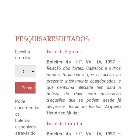
PESQUISAR
RESULTADOS
Forte da Figueira
Escolha
uma ilha:
Boletim do IHIT, Vol. LV, 1997 –
Relação dos fortes, Castellos e outros
pontos fortificados, que se achão ao
prezente inteiramente abandonados, e
que nenhuma utilidade tem para a
Pesquisar
defeza do Pais, com declaração
d’aquelles que se podem desde já
Pode
desprezar. Barão de Bastos
. Arquivo
encomendar
Histórico Militar.
os
boletins
Forte da Prainha
disponíveis
através do
Boletim do IHIT, Vol. LV, 1997 –