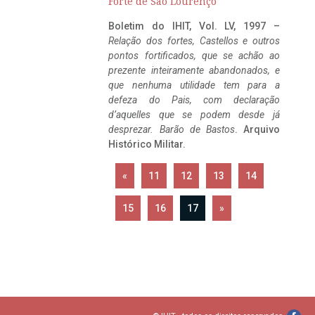
Forte de São Lourenço
Boletim do IHIT, Vol. LV, 1997 –
Relação dos fortes, Castellos e outros
pontos fortificados, que se achão ao
prezente inteiramente abandonados, e
que nenhuma utilidade tem para a
defeza do Pais, com declaração
d’aquelles que se podem desde já
desprezar. Barão de Bastos
. Arquivo
Histórico Militar.
«
11
12
13
14
15
16
17
»