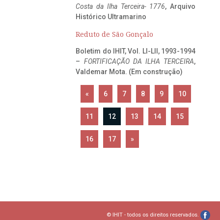
Costa da Ilha Terceira- 1776
, Arquivo
Histórico Ultramarino
Reduto de São Gonçalo
Boletim do IHIT, Vol. LI-LII, 1993-1994
–
FORTIFICAÇÃO DA ILHA TERCEIRA
,
Valdemar Mota. (Em construção)
«
6
7
8
9
10
11
12
13
14
15
16
17
»
© IHIT - todos os direitos reservados.