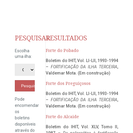
PESQUISAR
RESULTADOS
Forte do Pobado
Escolha
uma ilha:
Boletim do IHIT, Vol. LI-LII, 1993-1994
–
FORTIFICAÇÃO DA ILHA TERCEIRA
,
Valdemar Mota. (Em construção)
Forte dos Preguiçosos
Pesquisar
Boletim do IHIT, Vol. LI-LII, 1993-1994
Pode
–
FORTIFICAÇÃO DA ILHA TERCEIRA
,
encomendar
Valdemar Mota. (Em construção)
os
Forte do Alcaide
boletins
disponíveis
Boletim do IHIT, Vol. XLV, Tomo II,
através do
1987 –
Da poliorcética à fortificação