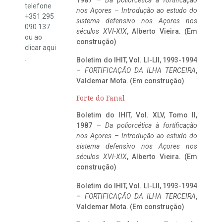
telefone
nos Açores – Introdução ao estudo do
+351 295
sistema defensivo nos Açores nos
090 137
séculos XVI-XIX
, Alberto Vieira. (Em
ou ao
construção)
clicar
aqui
.
Boletim do IHIT, Vol. LI-LII, 1993-1994
–
FORTIFICAÇÃO DA ILHA TERCEIRA
,
Valdemar Mota. (Em construção)
Forte do Fanal
Boletim do IHIT, Vol. XLV, Tomo II,
1987 –
Da poliorcética à fortificação
nos Açores – Introdução ao estudo do
sistema defensivo nos Açores nos
séculos XVI-XIX
, Alberto Vieira. (Em
construção)
Boletim do IHIT, Vol. LI-LII, 1993-1994
–
FORTIFICAÇÃO DA ILHA TERCEIRA
,
Valdemar Mota. (Em construção)