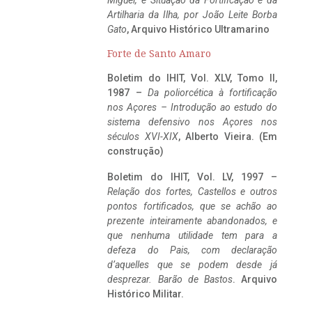
Miguel, e Situação da Fortificação e da
Artilharia da Ilha, por João Leite Borba
Gato
, Arquivo Histórico Ultramarino
Forte de Santo Amaro
Boletim do IHIT, Vol. XLV, Tomo II,
1987 –
Da poliorcética à fortificação
nos Açores – Introdução ao estudo do
sistema defensivo nos Açores nos
séculos XVI-XIX
, Alberto Vieira. (Em
construção)
Boletim do IHIT, Vol. LV, 1997 –
Relação dos fortes, Castellos e outros
pontos fortificados, que se achão ao
prezente inteiramente abandonados, e
que nenhuma utilidade tem para a
defeza do Pais, com declaração
d’aquelles que se podem desde já
desprezar. Barão de Bastos
. Arquivo
Histórico Militar.