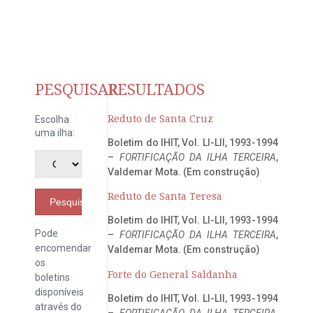
PESQUISAR
RESULTADOS
Reduto de Santa Cruz
Escolha
uma ilha:
Boletim do IHIT, Vol. LI-LII, 1993-1994
–
FORTIFICAÇÃO DA ILHA TERCEIRA
,
Valdemar Mota. (Em construção)
Reduto de Santa Teresa
Pesquisar
Boletim do IHIT, Vol. LI-LII, 1993-1994
Pode
–
FORTIFICAÇÃO DA ILHA TERCEIRA
,
encomendar
Valdemar Mota. (Em construção)
os
Forte do General Saldanha
boletins
disponíveis
Boletim do IHIT, Vol. LI-LII, 1993-1994
através do
–
FORTIFICAÇÃO DA ILHA TERCEIRA
,