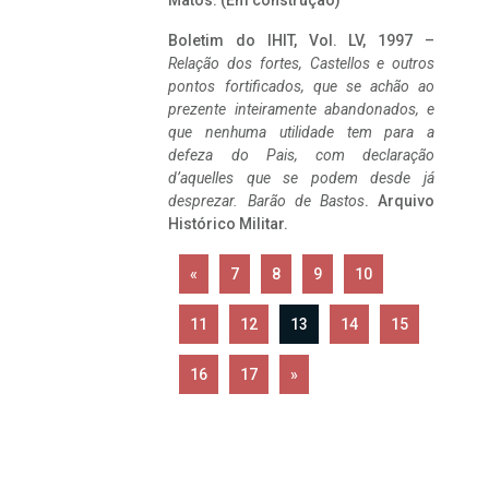
Matos. (Em construção)
Boletim do IHIT, Vol. LV, 1997 –
Relação dos fortes, Castellos e outros
pontos fortificados, que se achão ao
prezente inteiramente abandonados, e
que nenhuma utilidade tem para a
defeza do Pais, com declaração
d’aquelles que se podem desde já
desprezar. Barão de Bastos
. Arquivo
Histórico Militar.
«
7
8
9
10
11
12
13
14
15
16
17
»