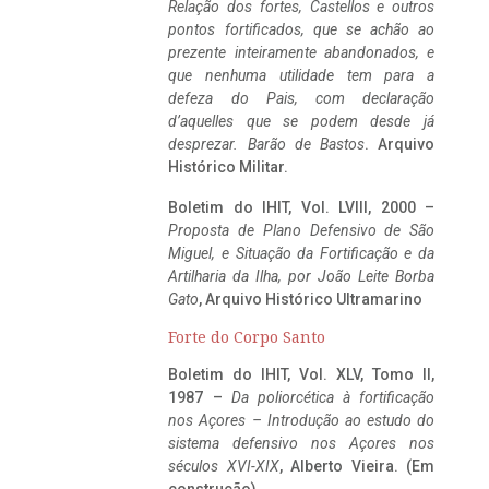
Relação dos fortes, Castellos e outros
pontos fortificados, que se achão ao
prezente inteiramente abandonados, e
que nenhuma utilidade tem para a
defeza do Pais, com declaração
d’aquelles que se podem desde já
desprezar. Barão de Bastos
. Arquivo
Histórico Militar.
Boletim do IHIT, Vol. LVIII, 2000 –
Proposta de Plano Defensivo de São
Miguel, e Situação da Fortificação e da
Artilharia da Ilha, por João Leite Borba
Gato
, Arquivo Histórico Ultramarino
Forte do Corpo Santo
Boletim do IHIT, Vol. XLV, Tomo II,
1987 –
Da poliorcética à fortificação
nos Açores – Introdução ao estudo do
sistema defensivo nos Açores nos
séculos XVI-XIX
, Alberto Vieira. (Em