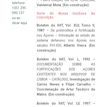
telefone
Valdemar Mota. (Em construção)
+351 295
090 137
Forte de Nossa Senhora da
Conceição
ou ao
clicar
aqui
Boletim do IHIT, Vol. XLV, Tomo II,
.
1987 –
Da poliorcética à fortificação
nos Açores – Introdução ao estudo do
sistema defensivo nos Açores nos
séculos XVI-XIX
, Alberto Vieira. (Em
construção)
Boletim do IHIT, Vol. L, 1992 –
DOCUMENTAÇÃO SOBRE AS
FORTIFICAÇÕES DOS AÇORES
EXISTENTES NOS ARQUIVOS DE
LISBOA – CATÁLOGO
, Investigação de
Carlos Neves e Filipe Carvalho –
Coordenação de Artur Teodoro de
Matos. (Em construção)
Boletim do IHIT, Vol. LV, 1997 –