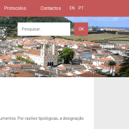
Protocolos
Contactos
EN
PT
OK
umentos. Por razões tipológicas, a designação