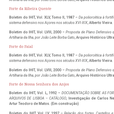
Forte da Ribeira Quente
Boletim do IHIT, Vol. XLV, Tomo II, 1987 –
Da poliorcética à fort
sistema defensivo nos Açores nos séculos XVI-XIX
, Alberto Vieira
Boletim do IHIT, Vol. LVIII, 2000 –
Proposta de Plano Defensivo de
Artilharia da Ilha, por João Leite Borba Gato
, Arquivo Histórico Ult
Forte do Faial
Boletim do IHIT, Vol. XLV, Tomo II, 1987 –
Da poliorcética à fort
sistema defensivo nos Açores nos séculos XVI-XIX
, Alberto Vieira
Boletim do IHIT, Vol. LVIII, 2000 –
Proposta de Plano Defensivo de
Artilharia da Ilha, por João Leite Borba Gato
, Arquivo Histórico Ult
Forte de Nossa Senhora dos Anjos
Boletim do IHIT, Vol. L, 1992 –
DOCUMENTAÇÃO SOBRE AS FORT
ARQUIVOS DE LISBOA – CATÁLOGO
, Investigação de Carlos N
Artur Teodoro de Matos. (Em construção)
Boletim do IHIT, Vol. LV, 1997 –
Relação dos fortes, Castellos e