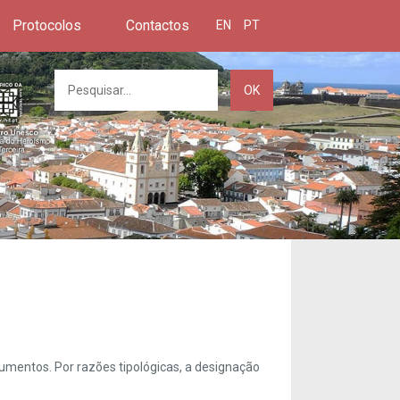
Protocolos
Contactos
EN
PT
OK
umentos. Por razões tipológicas, a designação