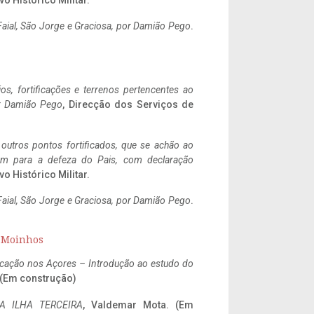
vo Histórico Militar.
aial, São Jorge e Graciosa,
por Damião Pego
.
ios, fortificações e terrenos pertencentes ao
r Damião Pego
, Direcção dos Serviços de
 outros pontos fortificados, que se achão ao
tem para a defeza do Pais, com declaração
vo Histórico Militar.
aial, São Jorge e Graciosa,
por Damião Pego
.
s Moinhos
ificação nos Açores – Introdução ao estudo do
. (Em construção)
A ILHA TERCEIRA
, Valdemar Mota. (Em