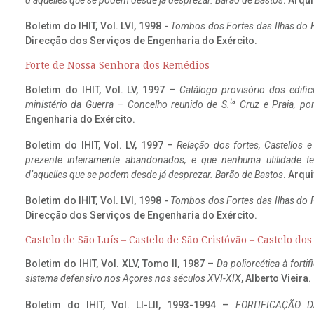
d’aquelles que se podem desde já desprezar. Barão de Bastos
. Arqui
Boletim do IHIT, Vol. LVI, 1998 -
Tombos dos Fortes das Ilhas do F
Direcção dos Serviços de Engenharia do Exército.
Forte de Nossa Senhora dos Remédios
Boletim do IHIT, Vol. LV, 1997 –
Catálogo provisório dos edific
ta
ministério da Guerra – Concelho reunido de S.
Cruz e Praia, po
Engenharia do Exército.
Boletim do IHIT, Vol. LV, 1997 –
Relação dos fortes, Castellos e
prezente inteiramente abandonados, e que nenhuma utilidade 
d’aquelles que se podem desde já desprezar. Barão de Bastos
. Arqui
Boletim do IHIT, Vol. LVI, 1998 -
Tombos dos Fortes das Ilhas do F
Direcção dos Serviços de Engenharia do Exército.
Castelo de São Luís – Castelo de São Cristóvão – Castelo do
Boletim do IHIT, Vol. XLV, Tomo II, 1987 –
Da poliorcética à fort
sistema defensivo nos Açores nos séculos XVI-XIX
, Alberto Vieira
Boletim do IHIT, Vol. LI-LII, 1993-1994 –
FORTIFICAÇÃO D