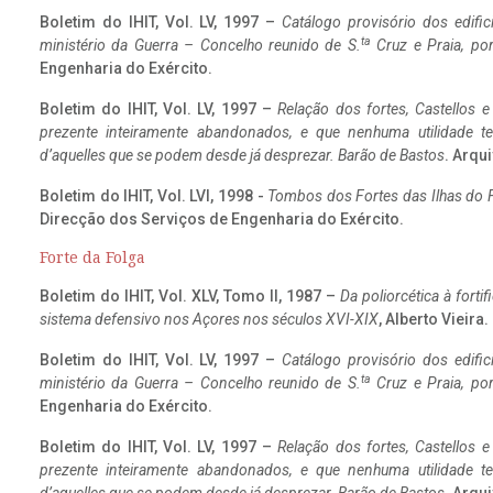
Boletim do IHIT, Vol. LV, 1997 –
Catálogo provisório dos edific
ta
ministério da Guerra – Concelho reunido de S.
Cruz e Praia, po
Engenharia do Exército.
Boletim do IHIT, Vol. LV, 1997 –
Relação dos fortes, Castellos e
prezente inteiramente abandonados, e que nenhuma utilidade 
d’aquelles que se podem desde já desprezar. Barão de Bastos
. Arqui
Boletim do IHIT, Vol. LVI, 1998 -
Tombos dos Fortes das Ilhas do F
Direcção dos Serviços de Engenharia do Exército.
Forte da Folga
Boletim do IHIT, Vol. XLV, Tomo II, 1987 –
Da poliorcética à fort
sistema defensivo nos Açores nos séculos XVI-XIX
, Alberto Vieira
Boletim do IHIT, Vol. LV, 1997 –
Catálogo provisório dos edific
ta
ministério da Guerra – Concelho reunido de S.
Cruz e Praia, po
Engenharia do Exército.
Boletim do IHIT, Vol. LV, 1997 –
Relação dos fortes, Castellos e
prezente inteiramente abandonados, e que nenhuma utilidade 