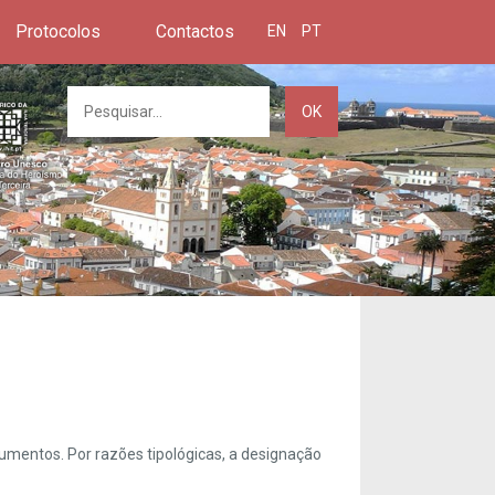
Protocolos
Contactos
EN
PT
OK
umentos. Por razões tipológicas, a designação