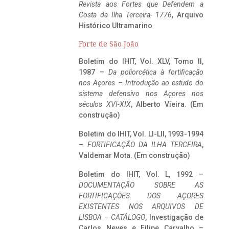
Revista aos Fortes que Defendem a
Costa da Ilha Terceira- 1776
, Arquivo
Histórico Ultramarino
Forte de São João
Boletim do IHIT, Vol. XLV, Tomo II,
1987 –
Da poliorcética à fortificação
nos Açores – Introdução ao estudo do
sistema defensivo nos Açores nos
séculos XVI-XIX
, Alberto Vieira. (Em
construção)
Boletim do IHIT, Vol. LI-LII, 1993-1994
–
FORTIFICAÇÃO DA ILHA TERCEIRA
,
Valdemar Mota. (Em construção)
Boletim do IHIT, Vol. L, 1992 –
DOCUMENTAÇÃO SOBRE AS
FORTIFICAÇÕES DOS AÇORES
EXISTENTES NOS ARQUIVOS DE
LISBOA – CATÁLOGO
, Investigação de
Carlos Neves e Filipe Carvalho –