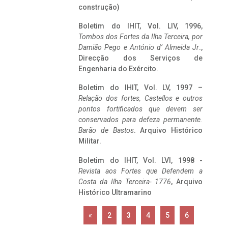
construção)
Boletim do IHIT, Vol. LIV, 1996,
Tombos dos Fortes da Ilha Terceira,
por
Damião Pego e António d’ Almeida Jr
.,
Direcção dos Serviços de
Engenharia do Exército.
Boletim do IHIT, Vol. LV, 1997 –
Relação dos fortes, Castellos e outros
pontos fortificados que devem ser
conservados para defeza permanente.
Barão de Bastos
. Arquivo Histórico
Militar.
Boletim do IHIT, Vol. LVI, 1998 -
Revista aos Fortes que Defendem a
Costa da Ilha Terceira- 1776
, Arquivo
Histórico Ultramarino
«
2
3
4
5
6