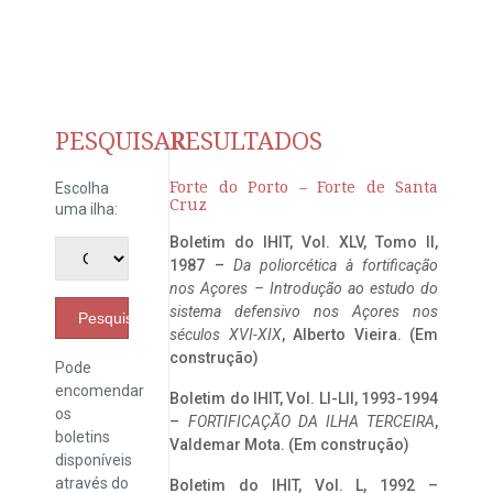
PESQUISAR
RESULTADOS
Forte do Porto – Forte de Santa
Escolha
Cruz
uma ilha:
Boletim do IHIT, Vol. XLV, Tomo II,
1987 –
Da poliorcética à fortificação
nos Açores – Introdução ao estudo do
sistema defensivo nos Açores nos
Pesquisar
séculos XVI-XIX
, Alberto Vieira. (Em
construção)
Pode
encomendar
Boletim do IHIT, Vol. LI-LII, 1993-1994
os
–
FORTIFICAÇÃO DA ILHA TERCEIRA
,
boletins
Valdemar Mota. (Em construção)
disponíveis
através do
Boletim do IHIT, Vol. L, 1992 –