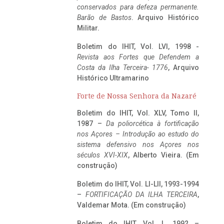
conservados para defeza permanente.
Barão de Bastos
. Arquivo Histórico
Militar.
Boletim do IHIT, Vol. LVI, 1998 -
Revista aos Fortes que Defendem a
Costa da Ilha Terceira- 1776
, Arquivo
Histórico Ultramarino
Forte de Nossa Senhora da Nazaré
Boletim do IHIT, Vol. XLV, Tomo II,
1987 –
Da poliorcética à fortificação
nos Açores – Introdução ao estudo do
sistema defensivo nos Açores nos
séculos XVI-XIX
, Alberto Vieira. (Em
construção)
Boletim do IHIT, Vol. LI-LII, 1993-1994
–
FORTIFICAÇÃO DA ILHA TERCEIRA
,
Valdemar Mota. (Em construção)
Boletim do IHIT, Vol. L, 1992 –