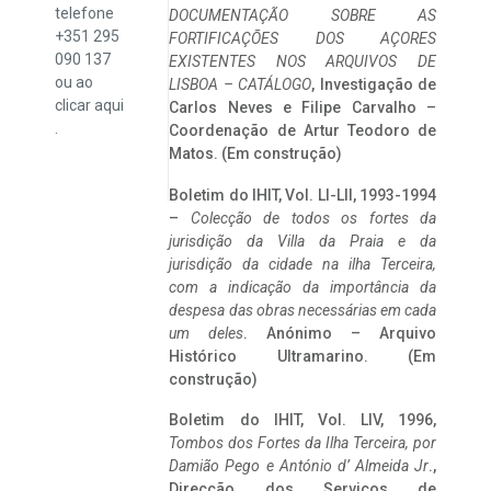
telefone
DOCUMENTAÇÃO SOBRE AS
+351 295
FORTIFICAÇÕES DOS AÇORES
090 137
EXISTENTES NOS ARQUIVOS DE
ou ao
LISBOA – CATÁLOGO
, Investigação de
clicar
aqui
Carlos Neves e Filipe Carvalho –
.
Coordenação de Artur Teodoro de
Matos. (Em construção)
Boletim do IHIT, Vol. LI-LII, 1993-1994
–
Colecção de todos os fortes da
jurisdição da Villa da Praia e da
jurisdição da cidade na ilha Terceira,
com a indicação da importância da
despesa das obras necessárias em cada
um deles
. Anónimo – Arquivo
Histórico Ultramarino. (Em
construção)
Boletim do IHIT, Vol. LIV, 1996,
Tombos dos Fortes da Ilha Terceira,
por
Damião Pego e António d’ Almeida Jr
.,
Direcção dos Serviços de