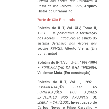
Revista aos Fortes que Defendem a
Costa da Ilha Terceira- 1776
, Arquivo
Histórico Ultramarino
Forte de São Fernando
Boletim do IHIT, Vol. XLV, Tomo II,
1987 –
Da poliorcética à fortificação
nos Açores – Introdução ao estudo do
sistema defensivo nos Açores nos
séculos XVI-XIX
, Alberto Vieira. (Em
construção)
Boletim do IHIT, Vol. LI-LII, 1993-1994
–
FORTIFICAÇÃO DA ILHA TERCEIRA
,
Valdemar Mota. (Em construção)
Boletim do IHIT, Vol. L, 1992 –
DOCUMENTAÇÃO SOBRE AS
FORTIFICAÇÕES DOS AÇORES
EXISTENTES NOS ARQUIVOS DE
LISBOA – CATÁLOGO
, Investigação de
Carlos Neves e Filipe Carvalho –