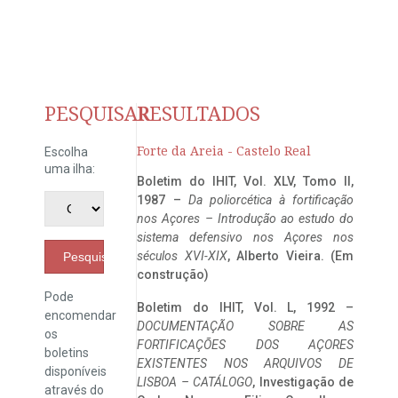
PESQUISAR
RESULTADOS
Forte da Areia - Castelo Real
Escolha
uma ilha:
Boletim do IHIT, Vol. XLV, Tomo II,
1987 –
Da poliorcética à fortificação
nos Açores – Introdução ao estudo do
sistema defensivo nos Açores nos
séculos XVI-XIX
, Alberto Vieira. (Em
Pesquisar
construção)
Pode
Boletim do IHIT, Vol. L, 1992 –
encomendar
DOCUMENTAÇÃO SOBRE AS
os
FORTIFICAÇÕES DOS AÇORES
boletins
EXISTENTES NOS ARQUIVOS DE
disponíveis
LISBOA – CATÁLOGO
, Investigação de
através do