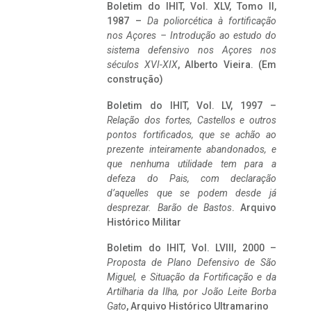
Boletim do IHIT, Vol. XLV, Tomo II,
1987 –
Da poliorcética à fortificação
nos Açores – Introdução ao estudo do
sistema defensivo nos Açores nos
séculos XVI-XIX
, Alberto Vieira. (Em
construção)
Boletim do IHIT, Vol. LV, 1997 –
Relação dos fortes, Castellos e outros
pontos fortificados, que se achão ao
prezente inteiramente abandonados, e
que nenhuma utilidade tem para a
defeza do Pais, com declaração
d’aquelles que se podem desde já
desprezar. Barão de Bastos
. Arquivo
Histórico Militar
Boletim do IHIT, Vol. LVIII, 2000 –
Proposta de Plano Defensivo de São
Miguel, e Situação da Fortificação e da
Artilharia da Ilha, por João Leite Borba
Gato
, Arquivo Histórico Ultramarino