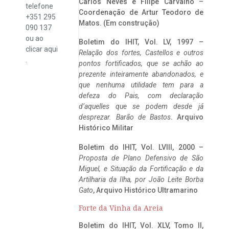
Carlos Neves e Filipe Carvalho –
telefone
Coordenação de Artur Teodoro de
+351 295
Matos. (Em construção)
090 137
ou ao
Boletim do IHIT, Vol. LV, 1997 –
clicar
aqui
Relação dos fortes, Castellos e outros
.
pontos fortificados, que se achão ao
prezente inteiramente abandonados, e
que nenhuma utilidade tem para a
defeza do Pais, com declaração
d’aquelles que se podem desde já
desprezar. Barão de Bastos
. Arquivo
Histórico Militar
Boletim do IHIT, Vol. LVIII, 2000 –
Proposta de Plano Defensivo de São
Miguel, e Situação da Fortificação e da
Artilharia da Ilha, por João Leite Borba
Gato
, Arquivo Histórico Ultramarino
Forte da Vinha da Areia
Boletim do IHIT, Vol. XLV, Tomo II,