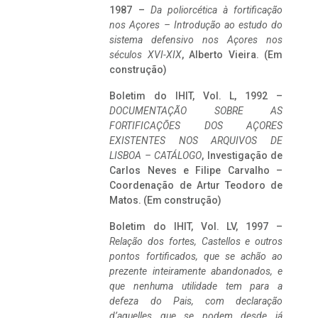
1987 –
Da poliorcética à fortificação
nos Açores – Introdução ao estudo do
sistema defensivo nos Açores nos
séculos XVI-XIX
, Alberto Vieira. (Em
construção)
Boletim do IHIT, Vol. L, 1992 –
DOCUMENTAÇÃO SOBRE AS
FORTIFICAÇÕES DOS AÇORES
EXISTENTES NOS ARQUIVOS DE
LISBOA – CATÁLOGO
, Investigação de
Carlos Neves e Filipe Carvalho –
Coordenação de Artur Teodoro de
Matos. (Em construção)
Boletim do IHIT, Vol. LV, 1997 –
Relação dos fortes, Castellos e outros
pontos fortificados, que se achão ao
prezente inteiramente abandonados, e
que nenhuma utilidade tem para a
defeza do Pais, com declaração
d’aquelles que se podem desde já