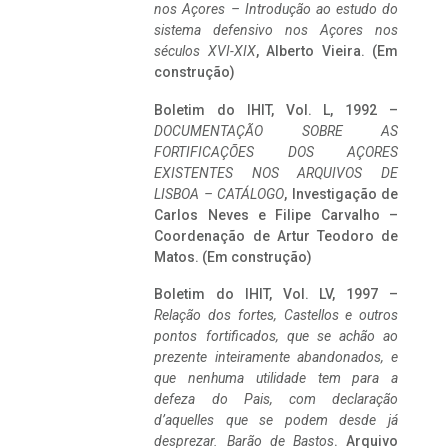
nos Açores – Introdução ao estudo do
sistema defensivo nos Açores nos
séculos XVI-XIX
, Alberto Vieira. (Em
construção)
Boletim do IHIT, Vol. L, 1992 –
DOCUMENTAÇÃO SOBRE AS
FORTIFICAÇÕES DOS AÇORES
EXISTENTES NOS ARQUIVOS DE
LISBOA – CATÁLOGO
, Investigação de
Carlos Neves e Filipe Carvalho –
Coordenação de Artur Teodoro de
Matos. (Em construção)
Boletim do IHIT, Vol. LV, 1997 –
Relação dos fortes, Castellos e outros
pontos fortificados, que se achão ao
prezente inteiramente abandonados, e
que nenhuma utilidade tem para a
defeza do Pais, com declaração
d’aquelles que se podem desde já
desprezar. Barão de Bastos
. Arquivo