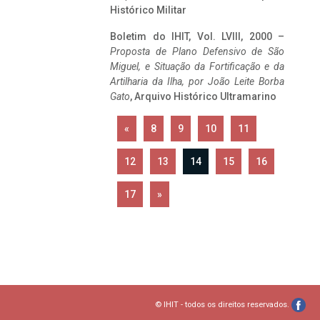
Histórico Militar
Boletim do IHIT, Vol. LVIII, 2000 –
Proposta de Plano Defensivo de São
Miguel, e Situação da Fortificação e da
Artilharia da Ilha, por João Leite Borba
Gato
, Arquivo Histórico Ultramarino
«
8
9
10
11
12
13
14
15
16
17
»
© IHIT - todos os direitos reservados.