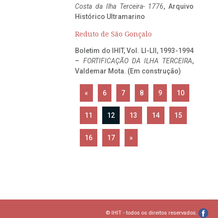
Costa da Ilha Terceira- 1776
, Arquivo
Histórico Ultramarino
Reduto de São Gonçalo
Boletim do IHIT, Vol. LI-LII, 1993-1994
–
FORTIFICAÇÃO DA ILHA TERCEIRA
,
Valdemar Mota. (Em construção)
«
6
7
8
9
10
11
12
13
14
15
16
17
»
© IHIT - todos os direitos reservados.