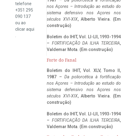
telefone
nos Açores – Introdução ao estudo do
+351 295
sistema defensivo nos Açores nos
090 137
séculos XVI-XIX
, Alberto Vieira. (Em
ou ao
construção)
clicar
aqui
.
Boletim do IHIT, Vol. LI-LII, 1993-1994
–
FORTIFICAÇÃO DA ILHA TERCEIRA
,
Valdemar Mota. (Em construção)
Forte do Fanal
Boletim do IHIT, Vol. XLV, Tomo II,
1987 –
Da poliorcética à fortificação
nos Açores – Introdução ao estudo do
sistema defensivo nos Açores nos
séculos XVI-XIX
, Alberto Vieira. (Em
construção)
Boletim do IHIT, Vol. LI-LII, 1993-1994
–
FORTIFICAÇÃO DA ILHA TERCEIRA
,
Valdemar Mota. (Em construção)