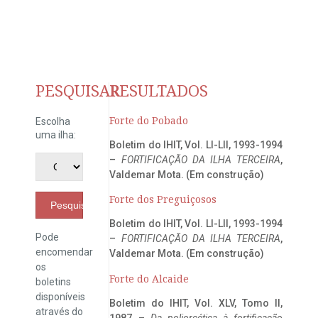
PESQUISAR
RESULTADOS
Forte do Pobado
Escolha
uma ilha:
Boletim do IHIT, Vol. LI-LII, 1993-1994
–
FORTIFICAÇÃO DA ILHA TERCEIRA
,
Valdemar Mota. (Em construção)
Forte dos Preguiçosos
Pesquisar
Boletim do IHIT, Vol. LI-LII, 1993-1994
Pode
–
FORTIFICAÇÃO DA ILHA TERCEIRA
,
encomendar
Valdemar Mota. (Em construção)
os
Forte do Alcaide
boletins
disponíveis
Boletim do IHIT, Vol. XLV, Tomo II,
através do
1987 –
Da poliorcética à fortificação