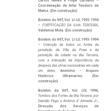
Carlos Neves e Filipe Carvalho –
Coordenação de Artur Teodoro de
Matos. (Em construção)
Boletim do IHIT, Vol. LI-LII, 1993-1994
–
FORTIFICAÇÃO DA ILHA TERCEIRA
,
Valdemar Mota. (Em construção)
Boletim do IHIT, Vol. LI-LII, 1993-1994
–
Colecção de todos os fortes da
jurisdição da Villa da Praia e da
jurisdição da cidade na ilha Terceira,
com a indicação da importância da
despesa das obras necessárias em cada
um deles
. Anónimo – Arquivo
Histórico Ultramarino. (Em
construção)
Boletim do IHIT, Vol. LIV, 1996,
Tombos dos Fortes da Ilha Terceira,
por
Damião Pego e António d’ Almeida Jr
.,
Direcção dos Serviços de