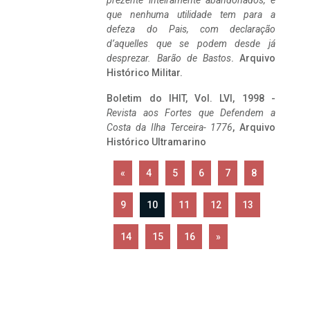
prezente inteiramente abandonados, e
que nenhuma utilidade tem para a
defeza do Pais, com declaração
d’aquelles que se podem desde já
desprezar. Barão de Bastos
. Arquivo
Histórico Militar.
Boletim do IHIT, Vol. LVI, 1998 -
Revista aos Fortes que Defendem a
Costa da Ilha Terceira- 1776
, Arquivo
Histórico Ultramarino
«
4
5
6
7
8
9
10
11
12
13
14
15
16
»