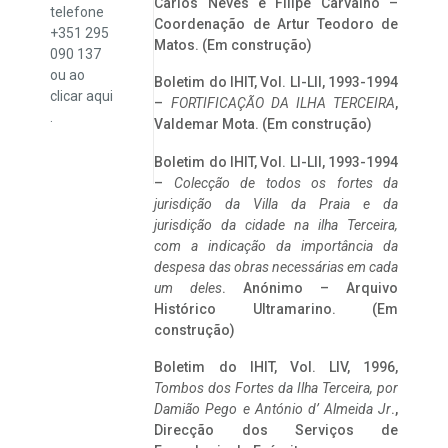
Carlos Neves e Filipe Carvalho –
telefone
Coordenação de Artur Teodoro de
+351 295
Matos. (Em construção)
090 137
ou ao
Boletim do IHIT, Vol. LI-LII, 1993-1994
clicar
aqui
–
FORTIFICAÇÃO DA ILHA TERCEIRA
,
.
Valdemar Mota. (Em construção)
Boletim do IHIT, Vol. LI-LII, 1993-1994
–
Colecção de todos os fortes da
jurisdição da Villa da Praia e da
jurisdição da cidade na ilha Terceira,
com a indicação da importância da
despesa das obras necessárias em cada
um deles
. Anónimo – Arquivo
Histórico Ultramarino. (Em
construção)
Boletim do IHIT, Vol. LIV, 1996,
Tombos dos Fortes da Ilha Terceira,
por
Damião Pego e António d’ Almeida Jr
.,
Direcção dos Serviços de