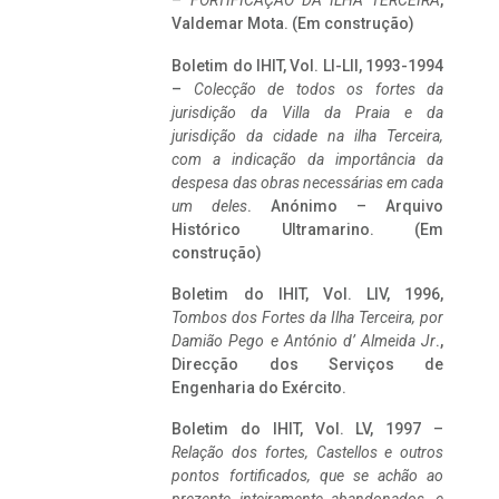
–
FORTIFICAÇÃO DA ILHA TERCEIRA
,
Valdemar Mota. (Em construção)
Boletim do IHIT, Vol. LI-LII, 1993-1994
–
Colecção de todos os fortes da
jurisdição da Villa da Praia e da
jurisdição da cidade na ilha Terceira,
com a indicação da importância da
despesa das obras necessárias em cada
um deles
. Anónimo – Arquivo
Histórico Ultramarino. (Em
construção)
Boletim do IHIT, Vol. LIV, 1996,
Tombos dos Fortes da Ilha Terceira,
por
Damião Pego e António d’ Almeida Jr
.,
Direcção dos Serviços de
Engenharia do Exército.
Boletim do IHIT, Vol. LV, 1997 –
Relação dos fortes, Castellos e outros
pontos fortificados, que se achão ao