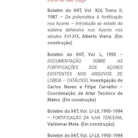
Forte de São Tiago
Boletim do IHIT, Vol. XLV, Tomo II,
1987 –
Da poliorcética à fortificação
nos Açores – Introdução ao estudo do
sistema defensivo nos Açores nos
séculos XVI-XIX
, Alberto Vieira. (Em
construção)
Boletim do IHIT, Vol. L, 1992 –
DOCUMENTAÇÃO SOBRE AS
FORTIFICAÇÕES DOS AÇORES
EXISTENTES NOS ARQUIVOS DE
LISBOA – CATÁLOGO
, Investigação de
Carlos Neves e Filipe Carvalho –
Coordenação de Artur Teodoro de
Matos. (Em construção)
Boletim do IHIT, Vol. LI-LII, 1993-1994
–
FORTIFICAÇÃO DA ILHA TERCEIRA
,
Valdemar Mota. (Em construção)
Boletim do IHIT, Vol. LI-LII, 1993-1994