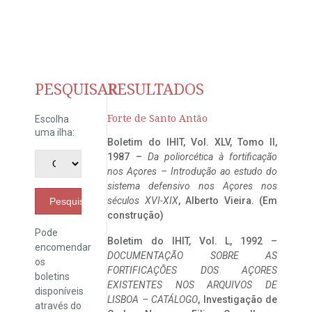
PESQUISAR
RESULTADOS
Forte de Santo Antão
Escolha
uma ilha:
Boletim do IHIT, Vol. XLV, Tomo II,
1987 –
Da poliorcética à fortificação
nos Açores – Introdução ao estudo do
sistema defensivo nos Açores nos
séculos XVI-XIX
, Alberto Vieira. (Em
Pesquisar
construção)
Pode
Boletim do IHIT, Vol. L, 1992 –
encomendar
DOCUMENTAÇÃO SOBRE AS
os
FORTIFICAÇÕES DOS AÇORES
boletins
EXISTENTES NOS ARQUIVOS DE
disponíveis
LISBOA – CATÁLOGO
, Investigação de
através do