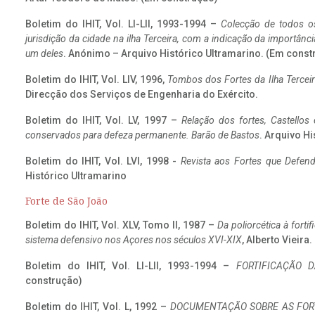
Boletim do IHIT, Vol. LI-LII, 1993-1994 –
Colecção de todos os
jurisdição da cidade na ilha Terceira, com a indicação da importâ
um deles
. Anónimo – Arquivo Histórico Ultramarino. (Em const
Boletim do IHIT, Vol. LIV, 1996,
Tombos dos Fortes da Ilha Terceir
Direcção dos Serviços de Engenharia do Exército.
Boletim do IHIT, Vol. LV, 1997 –
Relação dos fortes, Castellos
conservados para defeza permanente. Barão de Bastos
. Arquivo Hi
Boletim do IHIT, Vol. LVI, 1998 -
Revista aos Fortes que Defend
Histórico Ultramarino
Forte de São João
Boletim do IHIT, Vol. XLV, Tomo II, 1987 –
Da poliorcética à fort
sistema defensivo nos Açores nos séculos XVI-XIX
, Alberto Vieira
Boletim do IHIT, Vol. LI-LII, 1993-1994 –
FORTIFICAÇÃO D
construção)
Boletim do IHIT, Vol. L, 1992 –
DOCUMENTAÇÃO SOBRE AS FORT