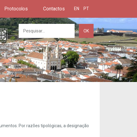
Protocolos
Contactos
EN
PT
OK
umentos. Por razões tipológicas, a designação