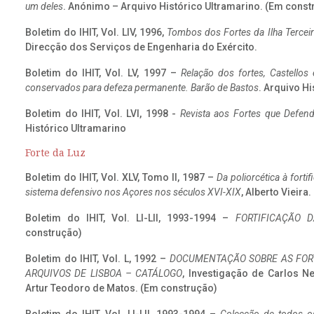
um deles
. Anónimo – Arquivo Histórico Ultramarino. (Em const
Boletim do IHIT, Vol. LIV, 1996,
Tombos dos Fortes da Ilha Terceir
Direcção dos Serviços de Engenharia do Exército.
Boletim do IHIT, Vol. LV, 1997 –
Relação dos fortes, Castellos
conservados para defeza permanente. Barão de Bastos
. Arquivo Hi
Boletim do IHIT, Vol. LVI, 1998 -
Revista aos Fortes que Defend
Histórico Ultramarino
Forte da Luz
Boletim do IHIT, Vol. XLV, Tomo II, 1987 –
Da poliorcética à fort
sistema defensivo nos Açores nos séculos XVI-XIX
, Alberto Vieira
Boletim do IHIT, Vol. LI-LII, 1993-1994 –
FORTIFICAÇÃO D
construção)
Boletim do IHIT, Vol. L, 1992 –
DOCUMENTAÇÃO SOBRE AS FORT
ARQUIVOS DE LISBOA – CATÁLOGO
, Investigação de Carlos N
Artur Teodoro de Matos. (Em construção)