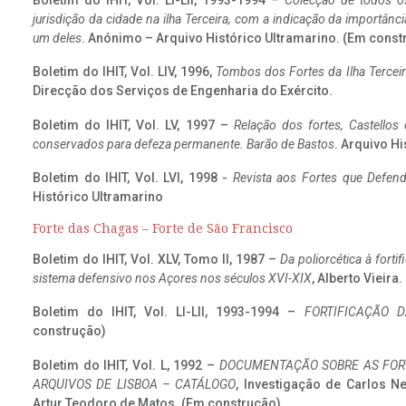
Boletim do IHIT, Vol. LI-LII, 1993-1994 –
Colecção de todos os
jurisdição da cidade na ilha Terceira, com a indicação da importâ
um deles
. Anónimo – Arquivo Histórico Ultramarino. (Em const
Boletim do IHIT, Vol. LIV, 1996,
Tombos dos Fortes da Ilha Terceir
Direcção dos Serviços de Engenharia do Exército.
Boletim do IHIT, Vol. LV, 1997 –
Relação dos fortes, Castellos
conservados para defeza permanente. Barão de Bastos
. Arquivo Hi
Boletim do IHIT, Vol. LVI, 1998 -
Revista aos Fortes que Defend
Histórico Ultramarino
Forte das Chagas – Forte de São Francisco
Boletim do IHIT, Vol. XLV, Tomo II, 1987 –
Da poliorcética à fort
sistema defensivo nos Açores nos séculos XVI-XIX
, Alberto Vieira
Boletim do IHIT, Vol. LI-LII, 1993-1994 –
FORTIFICAÇÃO D
construção)
Boletim do IHIT, Vol. L, 1992 –
DOCUMENTAÇÃO SOBRE AS FORT
ARQUIVOS DE LISBOA – CATÁLOGO
, Investigação de Carlos N
Artur Teodoro de Matos. (Em construção)