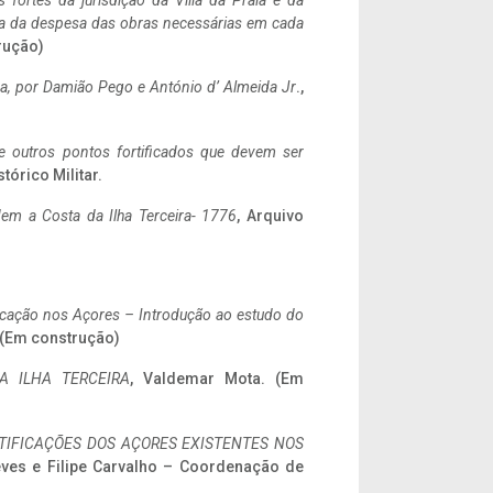
 fortes da jurisdição da Villa da Praia e da
ncia da despesa das obras necessárias em cada
rução)
a,
por Damião Pego e António d’ Almeida Jr
.,
 e outros pontos fortificados que devem ser
stórico Militar.
em a Costa da Ilha Terceira- 1776
, Arquivo
ificação nos Açores – Introdução ao estudo do
. (Em construção)
A ILHA TERCEIRA
, Valdemar Mota. (Em
IFICAÇÕES DOS AÇORES EXISTENTES NOS
eves e Filipe Carvalho – Coordenação de