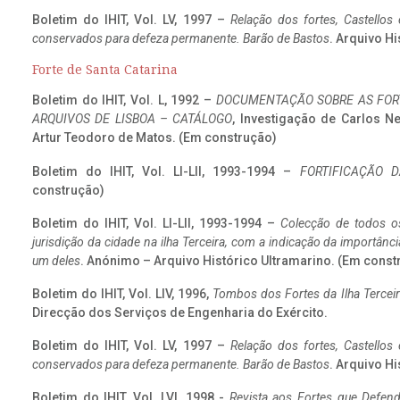
Boletim do IHIT, Vol. LV, 1997 –
Relação dos fortes, Castellos
conservados para defeza permanente. Barão de Bastos
. Arquivo Hi
Forte de Santa Catarina
Boletim do IHIT, Vol. L, 1992 –
DOCUMENTAÇÃO SOBRE AS FORT
ARQUIVOS DE LISBOA – CATÁLOGO
, Investigação de Carlos N
Artur Teodoro de Matos. (Em construção)
Boletim do IHIT, Vol. LI-LII, 1993-1994 –
FORTIFICAÇÃO D
construção)
Boletim do IHIT, Vol. LI-LII, 1993-1994 –
Colecção de todos os
jurisdição da cidade na ilha Terceira, com a indicação da importâ
um deles
. Anónimo – Arquivo Histórico Ultramarino. (Em const
Boletim do IHIT, Vol. LIV, 1996,
Tombos dos Fortes da Ilha Terceir
Direcção dos Serviços de Engenharia do Exército.
Boletim do IHIT, Vol. LV, 1997 –
Relação dos fortes, Castellos
conservados para defeza permanente. Barão de Bastos
. Arquivo Hi
Boletim do IHIT, Vol. LVI, 1998 -
Revista aos Fortes que Defend