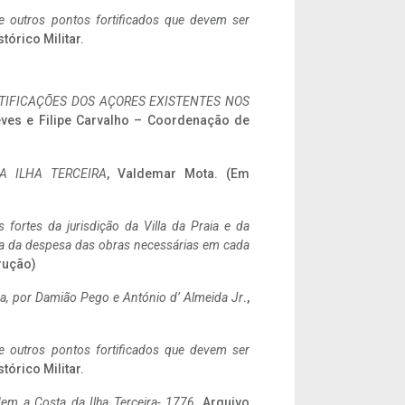
 e outros pontos fortificados que devem ser
stórico Militar.
IFICAÇÕES DOS AÇORES EXISTENTES NOS
eves e Filipe Carvalho – Coordenação de
A ILHA TERCEIRA
, Valdemar Mota. (Em
 fortes da jurisdição da Villa da Praia e da
ncia da despesa das obras necessárias em cada
rução)
a,
por Damião Pego e António d’ Almeida Jr
.,
 e outros pontos fortificados que devem ser
stórico Militar.
em a Costa da Ilha Terceira- 1776
, Arquivo