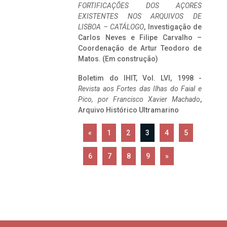
FORTIFICAÇÕES DOS AÇORES
EXISTENTES NOS ARQUIVOS DE
LISBOA – CATÁLOGO
, Investigação de
Carlos Neves e Filipe Carvalho –
Coordenação de Artur Teodoro de
Matos. (Em construção)
Boletim do IHIT, Vol. LVI, 1998 -
Revista aos Fortes das Ilhas do Faial e
Pico, por Francisco Xavier Machado
,
Arquivo Histórico Ultramarino
«
1
2
3
4
5
6
7
8
9
»