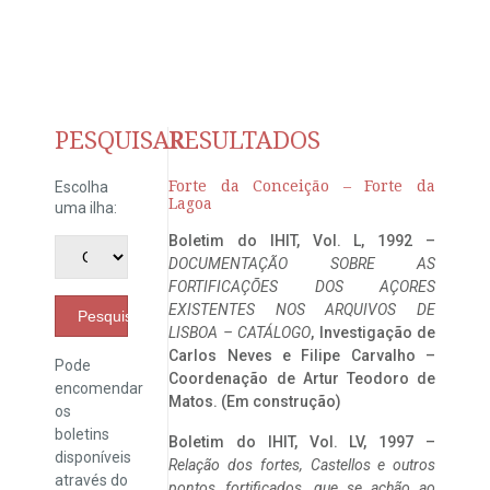
PESQUISAR
RESULTADOS
Forte da Conceição – Forte da
Escolha
Lagoa
uma ilha:
Boletim do IHIT, Vol. L, 1992 –
DOCUMENTAÇÃO SOBRE AS
FORTIFICAÇÕES DOS AÇORES
EXISTENTES NOS ARQUIVOS DE
Pesquisar
LISBOA – CATÁLOGO
, Investigação de
Carlos Neves e Filipe Carvalho –
Pode
Coordenação de Artur Teodoro de
encomendar
Matos. (Em construção)
os
boletins
Boletim do IHIT, Vol. LV, 1997 –
disponíveis
Relação dos fortes, Castellos e outros
através do
pontos fortificados, que se achão ao