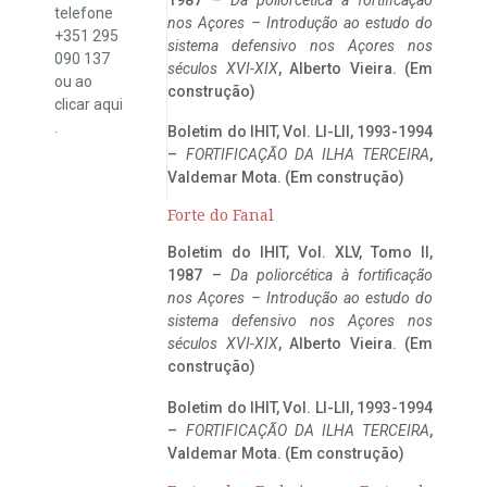
telefone
nos Açores – Introdução ao estudo do
+351 295
sistema defensivo nos Açores nos
090 137
séculos XVI-XIX
, Alberto Vieira. (Em
ou ao
construção)
clicar
aqui
.
Boletim do IHIT, Vol. LI-LII, 1993-1994
–
FORTIFICAÇÃO DA ILHA TERCEIRA
,
Valdemar Mota. (Em construção)
Forte do Fanal
Boletim do IHIT, Vol. XLV, Tomo II,
1987 –
Da poliorcética à fortificação
nos Açores – Introdução ao estudo do
sistema defensivo nos Açores nos
séculos XVI-XIX
, Alberto Vieira. (Em
construção)
Boletim do IHIT, Vol. LI-LII, 1993-1994
–
FORTIFICAÇÃO DA ILHA TERCEIRA
,
Valdemar Mota. (Em construção)