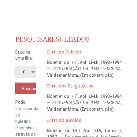
PESQUISAR
RESULTADOS
Forte do Pobado
Escolha
uma ilha:
Boletim do IHIT, Vol. LI-LII, 1993-1994
–
FORTIFICAÇÃO DA ILHA TERCEIRA
,
Valdemar Mota. (Em construção)
Forte dos Preguiçosos
Pesquisar
Boletim do IHIT, Vol. LI-LII, 1993-1994
Pode
–
FORTIFICAÇÃO DA ILHA TERCEIRA
,
encomendar
Valdemar Mota. (Em construção)
os
Forte do Alcaide
boletins
disponíveis
Boletim do IHIT, Vol. XLV, Tomo II,
através do
1987 –
Da poliorcética à fortificação