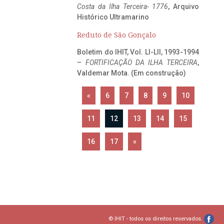
Costa da Ilha Terceira- 1776
, Arquivo
Histórico Ultramarino
Reduto de São Gonçalo
Boletim do IHIT, Vol. LI-LII, 1993-1994
–
FORTIFICAÇÃO DA ILHA TERCEIRA
,
Valdemar Mota. (Em construção)
«
6
7
8
9
10
11
12
13
14
15
16
17
»
© IHIT - todos os direitos reservados.