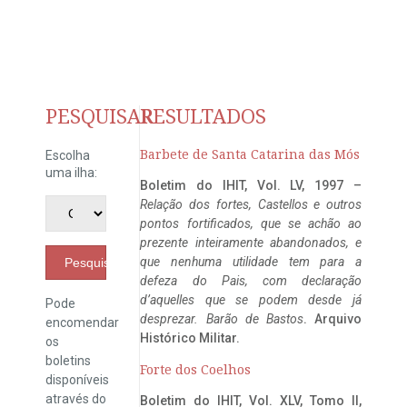
PESQUISAR
RESULTADOS
Barbete de Santa Catarina das Mós
Escolha
uma ilha:
Boletim do IHIT, Vol. LV, 1997 –
Relação dos fortes, Castellos e outros
pontos fortificados, que se achão ao
prezente inteiramente abandonados, e
que nenhuma utilidade tem para a
Pesquisar
defeza do Pais, com declaração
d’aquelles que se podem desde já
Pode
desprezar. Barão de Bastos
. Arquivo
encomendar
Histórico Militar.
os
boletins
Forte dos Coelhos
disponíveis
através do
Boletim do IHIT, Vol. XLV, Tomo II,