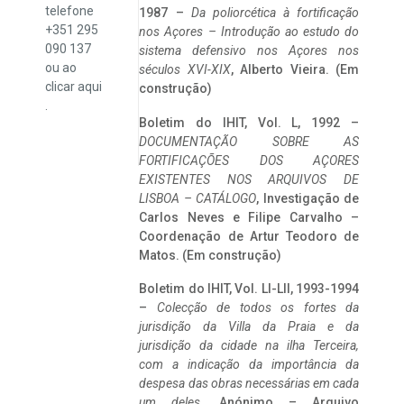
telefone
1987 –
Da poliorcética à fortificação
+351 295
nos Açores – Introdução ao estudo do
090 137
sistema defensivo nos Açores nos
ou ao
séculos XVI-XIX
, Alberto Vieira. (Em
clicar
aqui
construção)
.
Boletim do IHIT, Vol. L, 1992 –
DOCUMENTAÇÃO SOBRE AS
FORTIFICAÇÕES DOS AÇORES
EXISTENTES NOS ARQUIVOS DE
LISBOA – CATÁLOGO
, Investigação de
Carlos Neves e Filipe Carvalho –
Coordenação de Artur Teodoro de
Matos. (Em construção)
Boletim do IHIT, Vol. LI-LII, 1993-1994
–
Colecção de todos os fortes da
jurisdição da Villa da Praia e da
jurisdição da cidade na ilha Terceira,
com a indicação da importância da
despesa das obras necessárias em cada
um deles
. Anónimo – Arquivo