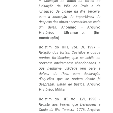
–
Colecção de todos os fortes da
jurisdição da Villa da Praia e da
jurisdição da cidade na ilha Terceira,
com a indicação da importância da
despesa das obras necessárias em cada
um deles
. Anónimo – Arquivo
Histórico Ultramarino. (Em
construção)
Boletim do IHIT, Vol. LV, 1997 –
Relação dos fortes, Castellos e outros
pontos fortificados, que se achão ao
prezente inteiramente abandonados, e
que nenhuma utilidade tem para a
defeza do Pais, com declaração
d’aquelles que se podem desde já
desprezar. Barão de Bastos
. Arquivo
Histórico Militar.
Boletim do IHIT, Vol. LVI, 1998 -
Revista aos Fortes que Defendem a
Costa da Ilha Terceira- 1776
, Arquivo