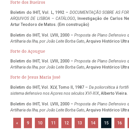
Forte dos Bueiros
Boletim do IHIT, Vol. L, 1992 –
DOCUMENTAÇÃO SOBRE AS FORT
ARQUIVOS DE LISBOA – CATÁLOGO
, Investigação de Carlos N
Artur Teodoro de Matos. (Em construção)
Boletim do IHIT, Vol. LVIII, 2000 –
Proposta de Plano Defensivo de
Artilharia da Ilha, por João Leite Borba Gato
, Arquivo Histórico Ult
Forte do Açougue
Boletim do IHIT, Vol. LVIII, 2000 –
Proposta de Plano Defensivo de
Artilharia da Ilha, por João Leite Borba Gato
, Arquivo Histórico Ult
Forte de Jesus Maria José
Boletim do IHIT, Vol. XLV, Tomo II, 1987 –
Da poliorcética à fort
sistema defensivo nos Açores nos séculos XVI-XIX
, Alberto Vieira
Boletim do IHIT, Vol. LVIII, 2000 –
Proposta de Plano Defensivo de
Artilharia da Ilha, por João Leite Borba Gato
, Arquivo Histórico Ult
«
9
10
11
12
13
14
15
16