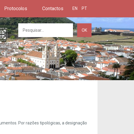
Protocolos
Contactos
EN
PT
OK
umentos. Por razões tipológicas, a designação