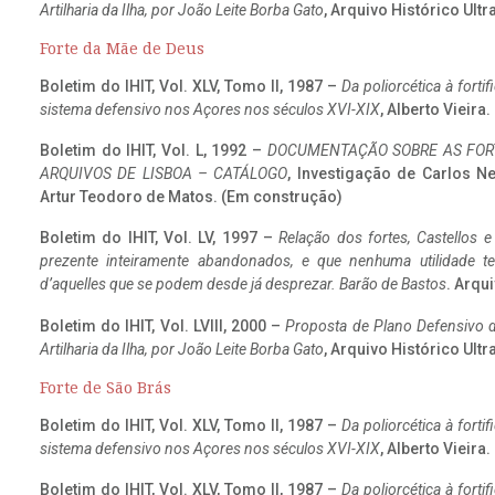
Artilharia da Ilha, por João Leite Borba Gato
, Arquivo Histórico Ult
Forte da Mãe de Deus
Boletim do IHIT, Vol. XLV, Tomo II, 1987 –
Da poliorcética à fort
sistema defensivo nos Açores nos séculos XVI-XIX
, Alberto Vieira
Boletim do IHIT, Vol. L, 1992 –
DOCUMENTAÇÃO SOBRE AS FORT
ARQUIVOS DE LISBOA – CATÁLOGO
, Investigação de Carlos N
Artur Teodoro de Matos. (Em construção)
Boletim do IHIT, Vol. LV, 1997 –
Relação dos fortes, Castellos e
prezente inteiramente abandonados, e que nenhuma utilidade 
d’aquelles que se podem desde já desprezar. Barão de Bastos
. Arqui
Boletim do IHIT, Vol. LVIII, 2000 –
Proposta de Plano Defensivo de
Artilharia da Ilha, por João Leite Borba Gato
, Arquivo Histórico Ult
Forte de São Brás
Boletim do IHIT, Vol. XLV, Tomo II, 1987 –
Da poliorcética à fort
sistema defensivo nos Açores nos séculos XVI-XIX
, Alberto Vieira
Boletim do IHIT, Vol. XLV, Tomo II, 1987 –
Da poliorcética à fort