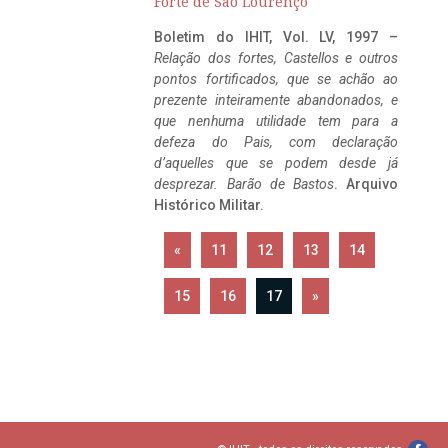
Forte de São Lourenço
Boletim do IHIT, Vol. LV, 1997 –
Relação dos fortes, Castellos e outros
pontos fortificados, que se achão ao
prezente inteiramente abandonados, e
que nenhuma utilidade tem para a
defeza do Pais, com declaração
d’aquelles que se podem desde já
desprezar. Barão de Bastos
. Arquivo
Histórico Militar.
«
11
12
13
14
15
16
17
»