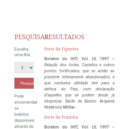
PESQUISAR
RESULTADOS
Forte da Figueira
Escolha
uma ilha:
Boletim do IHIT, Vol. LV, 1997 –
Relação dos fortes, Castellos e outros
pontos fortificados, que se achão ao
prezente inteiramente abandonados, e
que nenhuma utilidade tem para a
Pesquisar
defeza do Pais, com declaração
d’aquelles que se podem desde já
Pode
desprezar. Barão de Bastos
. Arquivo
encomendar
Histórico Militar.
os
boletins
Forte da Prainha
disponíveis
através do
Boletim do IHIT, Vol. LV, 1997 –