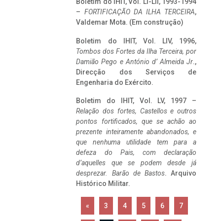
Boletim do IHIT, Vol. LI-LII, 1993-1994
–
FORTIFICAÇÃO DA ILHA TERCEIRA
,
Valdemar Mota. (Em construção)
Boletim do IHIT, Vol. LIV, 1996,
Tombos dos Fortes da Ilha Terceira,
por
Damião Pego e António d’ Almeida Jr
.,
Direcção dos Serviços de
Engenharia do Exército.
Boletim do IHIT, Vol. LV, 1997 –
Relação dos fortes, Castellos e outros
pontos fortificados, que se achão ao
prezente inteiramente abandonados, e
que nenhuma utilidade tem para a
defeza do Pais, com declaração
d’aquelles que se podem desde já
desprezar. Barão de Bastos
. Arquivo
Histórico Militar.
«
3
4
5
6
7