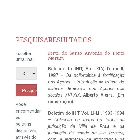
PESQUISAR
RESULTADOS
Forte de Santo António do Porto
Escolha
Martim
uma ilha:
Boletim do IHIT, Vol. XLV, Tomo II,
1987 –
Da poliorcética à fortificação
nos Açores – Introdução ao estudo do
sistema defensivo nos Açores nos
Pesquisar
séculos XVI-XIX
, Alberto Vieira. (Em
construção)
Pode
encomendar
Boletim do IHIT, Vol. LI-LII, 1993-1994
os
–
Colecção de todos os fortes da
boletins
jurisdição da Villa da Praia e da
disponíveis
jurisdição da cidade na ilha Terceira,
através do
com a indicação da importância da