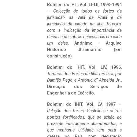
Boletim do IHIT, Vol. LI-LII, 1993-1994
–
Colecção de todos os fortes da
jurisdição da Villa da Praia e da
jurisdição da cidade na ilha Terceira,
com a indicação da importância da
despesa das obras necessárias em cada
um deles
. Anónimo – Arquivo
Histórico Ultramarino. (Em
construção)
Boletim do IHIT, Vol. LIV, 1996,
Tombos dos Fortes da Ilha Terceira,
por
Damião Pego e António d’ Almeida Jr
.,
Direcção dos Serviços de
Engenharia do Exército.
Boletim do IHIT, Vol. LV, 1997 –
Relação dos fortes, Castellos e outros
pontos fortificados, que se achão ao
prezente inteiramente abandonados, e
que nenhuma utilidade tem para a
defeza do Pais, com declaração