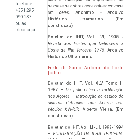
telefone
despesa das obras necessárias em cada
+351 295
um deles
. Anónimo – Arquivo
090 137
Histórico Ultramarino. (Em
ou ao
construção)
clicar
aqui
.
Boletim do IHIT, Vol. LVI, 1998 -
Revista aos Fortes que Defendem a
Costa da Ilha Terceira- 1776
, Arquivo
Histórico Ultramarino
Forte de Santo António do Porto
Judeu
Boletim do IHIT, Vol. XLV, Tomo II,
1987 –
Da poliorcética à fortificação
nos Açores – Introdução ao estudo do
sistema defensivo nos Açores nos
séculos XVI-XIX
, Alberto Vieira. (Em
construção)
Boletim do IHIT, Vol. LI-LII, 1993-1994
–
FORTIFICAÇÃO DA ILHA TERCEIRA
,