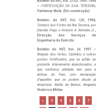
Boletim do IHIT, Vol. LI-LII, 1993-1994
–
FORTIFICAÇÃO DA ILHA TERCEIRA
,
Valdemar Mota. (Em construção)
Boletim do IHIT, Vol. LIV, 1996,
Tombos dos Fortes da Ilha Terceira,
por
Damião Pego e António d’ Almeida Jr
.,
Direcção dos Serviços de
Engenharia do Exército.
Boletim do IHIT, Vol. LV, 1997 –
Relação dos fortes, Castellos e outros
pontos fortificados, que se achão ao
prezente inteiramente abandonados, e
que nenhuma utilidade tem para a
defeza do Pais, com declaração
d’aquelles que se podem desde já
desprezar. Barão de Bastos
. Arquivo
Histórico Militar.
«
3
4
5
6
7