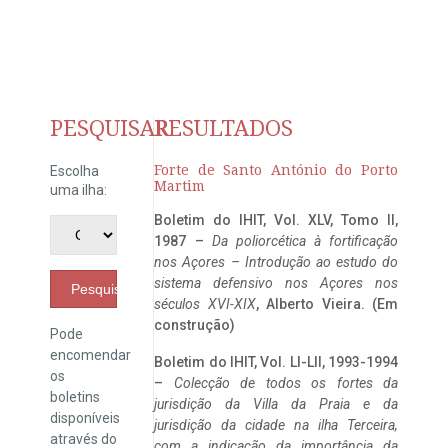
PESQUISAR
RESULTADOS
Forte de Santo António do Porto
Escolha
Martim
uma ilha:
Boletim do IHIT, Vol. XLV, Tomo II,
1987 –
Da poliorcética à fortificação
nos Açores – Introdução ao estudo do
sistema defensivo nos Açores nos
Pesquisar
séculos XVI-XIX
, Alberto Vieira. (Em
construção)
Pode
encomendar
Boletim do IHIT, Vol. LI-LII, 1993-1994
os
–
Colecção de todos os fortes da
boletins
jurisdição da Villa da Praia e da
disponíveis
jurisdição da cidade na ilha Terceira,
através do
com a indicação da importância da