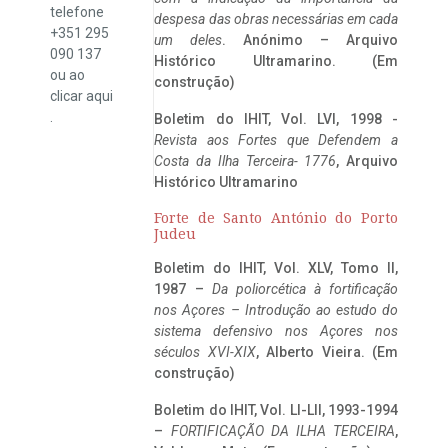
telefone
despesa das obras necessárias em cada
+351 295
um deles
. Anónimo – Arquivo
090 137
Histórico Ultramarino. (Em
ou ao
construção)
clicar
aqui
.
Boletim do IHIT, Vol. LVI, 1998 -
Revista aos Fortes que Defendem a
Costa da Ilha Terceira- 1776
, Arquivo
Histórico Ultramarino
Forte de Santo António do Porto
Judeu
Boletim do IHIT, Vol. XLV, Tomo II,
1987 –
Da poliorcética à fortificação
nos Açores – Introdução ao estudo do
sistema defensivo nos Açores nos
séculos XVI-XIX
, Alberto Vieira. (Em
construção)
Boletim do IHIT, Vol. LI-LII, 1993-1994
–
FORTIFICAÇÃO DA ILHA TERCEIRA
,