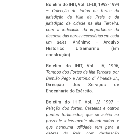
Boletim do IHIT, Vol. LI-LII, 1993-1994
–
Colecção de todos os fortes da
jurisdição da Villa da Praia e da
jurisdição da cidade na ilha Terceira,
com a indicação da importância da
despesa das obras necessárias em cada
um deles
. Anónimo – Arquivo
Histórico Ultramarino. (Em
construção)
Boletim do IHIT, Vol. LIV, 1996,
Tombos dos Fortes da Ilha Terceira,
por
Damião Pego e António d’ Almeida Jr
.,
Direcção dos Serviços de
Engenharia do Exército.
Boletim do IHIT, Vol. LV, 1997 –
Relação dos fortes, Castellos e outros
pontos fortificados, que se achão ao
prezente inteiramente abandonados, e
que nenhuma utilidade tem para a
defeza do Pais, com declaração