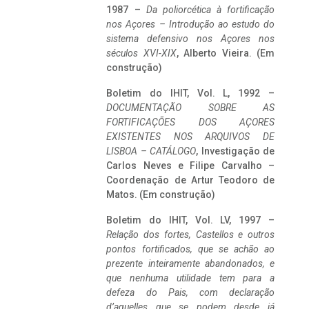
1987 –
Da poliorcética à fortificação
nos Açores – Introdução ao estudo do
sistema defensivo nos Açores nos
séculos XVI-XIX
, Alberto Vieira. (Em
construção)
Boletim do IHIT, Vol. L, 1992 –
DOCUMENTAÇÃO SOBRE AS
FORTIFICAÇÕES DOS AÇORES
EXISTENTES NOS ARQUIVOS DE
LISBOA – CATÁLOGO
, Investigação de
Carlos Neves e Filipe Carvalho –
Coordenação de Artur Teodoro de
Matos. (Em construção)
Boletim do IHIT, Vol. LV, 1997 –
Relação dos fortes, Castellos e outros
pontos fortificados, que se achão ao
prezente inteiramente abandonados, e
que nenhuma utilidade tem para a
defeza do Pais, com declaração
d’aquelles que se podem desde já