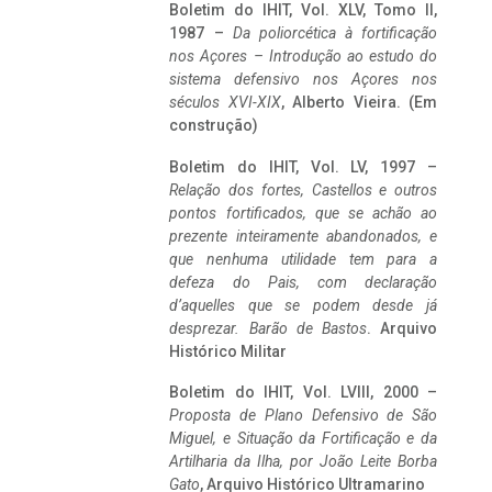
Boletim do IHIT, Vol. XLV, Tomo II,
1987 –
Da poliorcética à fortificação
nos Açores – Introdução ao estudo do
sistema defensivo nos Açores nos
séculos XVI-XIX
, Alberto Vieira. (Em
construção)
Boletim do IHIT, Vol. LV, 1997 –
Relação dos fortes, Castellos e outros
pontos fortificados, que se achão ao
prezente inteiramente abandonados, e
que nenhuma utilidade tem para a
defeza do Pais, com declaração
d’aquelles que se podem desde já
desprezar. Barão de Bastos
. Arquivo
Histórico Militar
Boletim do IHIT, Vol. LVIII, 2000 –
Proposta de Plano Defensivo de São
Miguel, e Situação da Fortificação e da
Artilharia da Ilha, por João Leite Borba
Gato
, Arquivo Histórico Ultramarino