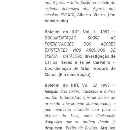
nos Açores – Introdução ao estudo do
sistema defensivo nos Açores nos
séculos XVI-XIX
, Alberto Vieira. (Em
construção)
Boletim do IHIT, Vol. L, 1992 –
DOCUMENTAÇÃO SOBRE AS
FORTIFICAÇÕES DOS AÇORES
EXISTENTES NOS ARQUIVOS DE
LISBOA – CATÁLOGO
, Investigação de
Carlos Neves e Filipe Carvalho –
Coordenação de Artur Teodoro de
Matos. (Em construção)
Boletim do IHIT, Vol. LV, 1997 –
Relação dos fortes, Castellos e outros
pontos fortificados, que se achão ao
prezente inteiramente abandonados, e
que nenhuma utilidade tem para a
defeza do Pais, com declaração
d’aquelles que se podem desde já
desprezar. Barão de Bastos
. Arquivo