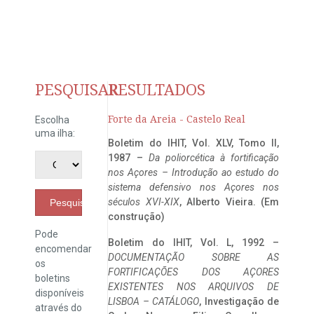
PESQUISAR
RESULTADOS
Forte da Areia - Castelo Real
Escolha
uma ilha:
Boletim do IHIT, Vol. XLV, Tomo II,
1987 –
Da poliorcética à fortificação
nos Açores – Introdução ao estudo do
sistema defensivo nos Açores nos
séculos XVI-XIX
, Alberto Vieira. (Em
Pesquisar
construção)
Pode
Boletim do IHIT, Vol. L, 1992 –
encomendar
DOCUMENTAÇÃO SOBRE AS
os
FORTIFICAÇÕES DOS AÇORES
boletins
EXISTENTES NOS ARQUIVOS DE
disponíveis
LISBOA – CATÁLOGO
, Investigação de
através do