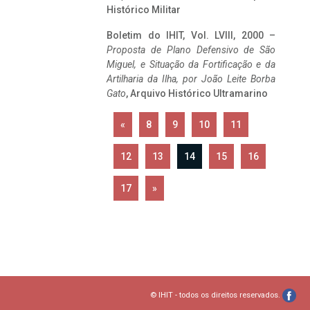
Histórico Militar
Boletim do IHIT, Vol. LVIII, 2000 –
Proposta de Plano Defensivo de São
Miguel, e Situação da Fortificação e da
Artilharia da Ilha, por João Leite Borba
Gato
, Arquivo Histórico Ultramarino
«
8
9
10
11
12
13
14
15
16
17
»
© IHIT - todos os direitos reservados.