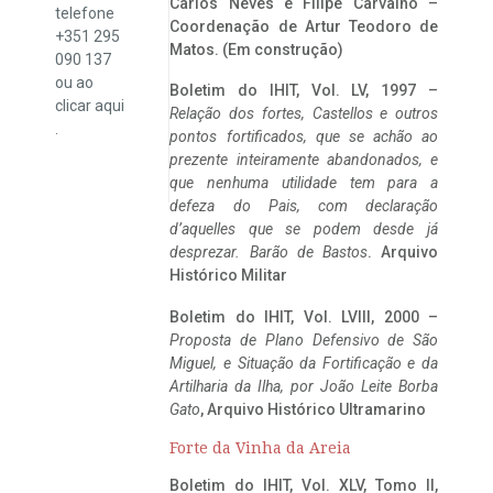
Carlos Neves e Filipe Carvalho –
telefone
Coordenação de Artur Teodoro de
+351 295
Matos. (Em construção)
090 137
ou ao
Boletim do IHIT, Vol. LV, 1997 –
clicar
aqui
Relação dos fortes, Castellos e outros
.
pontos fortificados, que se achão ao
prezente inteiramente abandonados, e
que nenhuma utilidade tem para a
defeza do Pais, com declaração
d’aquelles que se podem desde já
desprezar. Barão de Bastos
. Arquivo
Histórico Militar
Boletim do IHIT, Vol. LVIII, 2000 –
Proposta de Plano Defensivo de São
Miguel, e Situação da Fortificação e da
Artilharia da Ilha, por João Leite Borba
Gato
, Arquivo Histórico Ultramarino
Forte da Vinha da Areia
Boletim do IHIT, Vol. XLV, Tomo II,